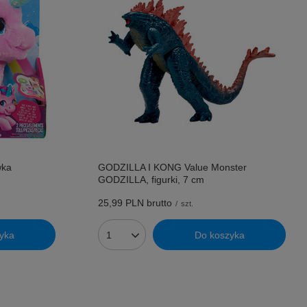
wka
GODZILLA I KONG Value Monster
GODZILLA, figurki, 7 cm
25,99 PLN
brutto
/
szt.
yka
Do koszyka
Ilość produktów