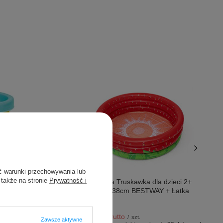
Promocja
ć warunki przechowywania lub
 także na stronie
Prywatność i
Basen Słodka Truskawka dla dzieci 2+
Brodzik 168x38cm BESTWAY + Łatka
naprawcza
69,99 PLN
brutto
/
szt.
Zawsze aktywne