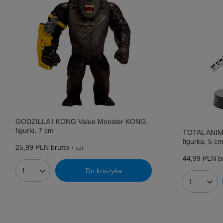
GODZILLA I KONG Value Monster KONG,
figurki, 7 cm
TOTAL ANI
figurka, 5 c
25,99 PLN
brutto
/
szt.
44,99 PLN
br
Do koszyka
Ilość produktów
Ilość prod