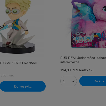
FUR REAL Jednorożec, zaba
interaktywna
ME CSM KENTO NANAMI,
m
194,99 PLN
brutto
/
szt.
utto
/
szt.
Do kosz
Ilość produktów
Do koszyka
uktów