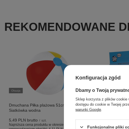
REKOMENDOWANE DL
Konfiguracja zgód
Dbamy o Twoją prywatn
Okazja
Sklep korzysta z plików cookie 
dostępu do cookie w Twojej prz
Dmuchana Piłka plażowa 51cm BESTWAY
warunki Google
.
Siatkówka wodna
Okazja
5,49 PLN
brutto
/
szt.
Najniższa cena produktu w okresie 30 dni przed
Gra Logiczna
Funkcjonalne pliki 