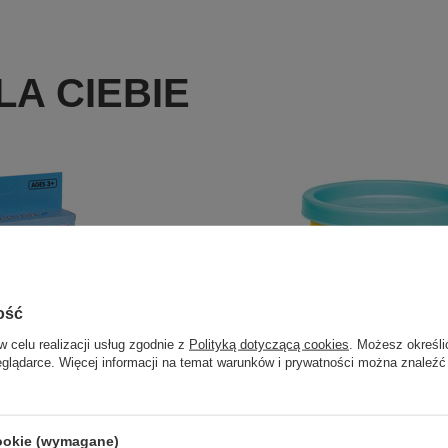
A CIEBIE
ość
w celu realizacji usług zgodnie z
Polityką dotyczącą cookies
. Możesz określi
eglądarce. Więcej informacji na temat warunków i prywatności można znaleźć
Okazja
 Kółko i Krzyżyk Wersja MINI
cookie (wymagane)