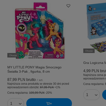
Okazja
Okazja
Gra Logiczna 
MY LITTLE PONY Magia Smoczego
4,99 PLN
bru
Światła 3-Pak , figurka, 8 cm
Najniższa cena p
wprowadzeniem o
87,99 PLN
brutto
/
szt.
Najniższa cena produktu w okresie 30 dni przed
Cena regularna:
wprowadzeniem obniżki:
87,95 PLN
+1%
Cena regularna:
109,99 PLN
-20%
Ilość produk
Ilość produktów