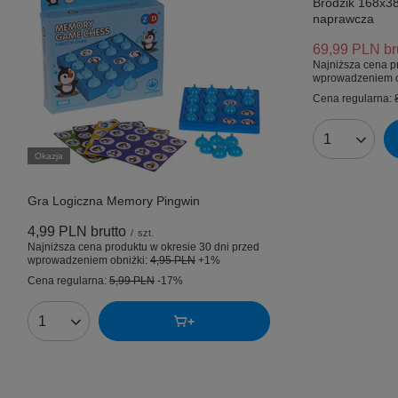
Brodzik 168x
naprawcza
69,99 PLN
br
Najniższa cena p
wprowadzeniem o
Cena regularna:
Ilość produk
Okazja
Gra Logiczna Memory Pingwin
4,99 PLN
brutto
/
szt.
Najniższa cena produktu w okresie 30 dni przed
wprowadzeniem obniżki:
4,95 PLN
+1%
Cena regularna:
5,99 PLN
-17%
Ilość produktów