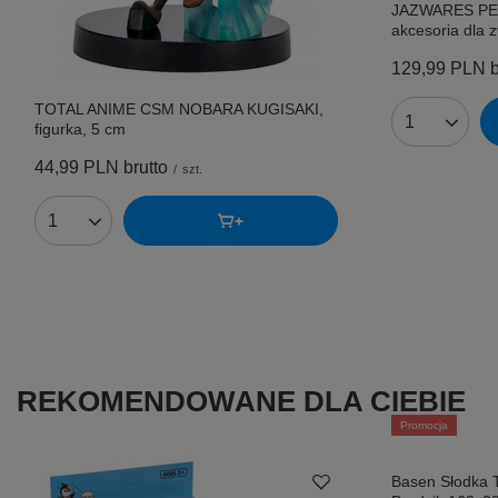
JAZWARES PET
akcesoria dla z
129,99 PLN
b
TOTAL ANIME CSM NOBARA KUGISAKI,
figurka, 5 cm
Ilość produk
44,99 PLN
brutto
/
szt.
Ilość produktów
REKOMENDOWANE DLA CIEBIE
Promocja
Basen Słodka T