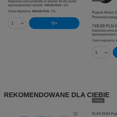
Najniższa cena produktu w okresie 30 dni przed
wprowadzeniem obniżki:
749,95 PLN
+1%
Cena regularna:
809,99 PLN
-7%
Pojazd Motor D
Pomarańczow
Ilość produktów
749,99 PLN
b
Najniższa cena p
wprowadzeniem o
Cena regularna:
Ilość produk
REKOMENDOWANE DLA CIEBIE
Okazja
PLAY-DOH Poj