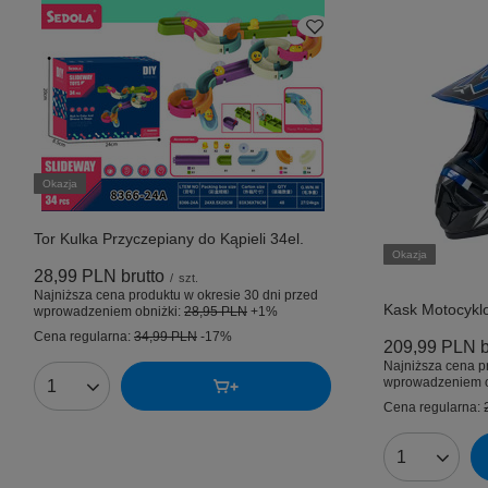
Okazja
Tor Kulka Przyczepiany do Kąpieli 34el.
Okazja
28,99 PLN
brutto
/
szt.
Najniższa cena produktu w okresie 30 dni przed
Kask Motocykl
wprowadzeniem obniżki:
28,95 PLN
+1%
Cena regularna:
34,99 PLN
-17%
209,99 PLN
b
Najniższa cena p
wprowadzeniem o
Ilość produktów
Cena regularna:
Ilość produk