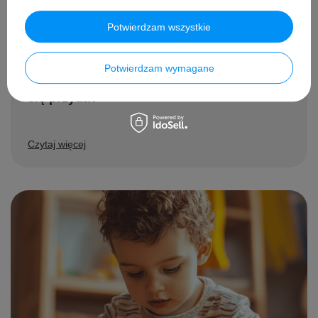
Potwierdzam wszystkie
Potwierdzam wymagane
Wyprawka do przedszkola – co naprawdę
się przyda?
Czytaj więcej