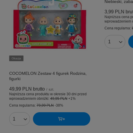
Niebieski, zab
3,99 PLN
bru
Najniższa cena p
wprowadzeniem o
Cena regularna:
Ilość produk
Okazja
COCOMELON Zestaw 4 figurek Rodzina,
figurki
49,99 PLN
brutto
/
szt.
Najniższa cena produktu w okresie 30 dni przed
wprowadzeniem obniżki:
49,95 PLN
+1%
Cena regularna:
79,99 PLN
-38%
Ilość produktów