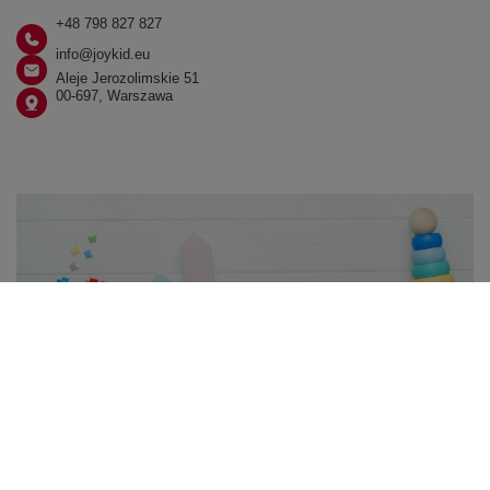
+48 798 827 827
info@joykid.eu
Aleje Jerozolimskie 51
00-697, Warszawa
W sklepie prezentujemy ceny brutto (z VAT).
Stawki VAT dla konsumentów z kraju:
Polska
.