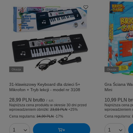
Okazja
Okazja
31-klawiszowy Keyboard dla dzieci 5+
Gra Ściana Wa
Mikrofon + Tryb lekcji - model nr 3108
Mini
28,99 PLN
brutto
10,99 PLN
br
/
szt.
Najniższa cena produktu w okresie 30 dni przed
Najniższa cena p
wprowadzeniem obniżki:
23,03 PLN
+25%
wprowadzeniem o
Cena regularna:
34,99 PLN
-17%
Cena regularna:
Ilość produktów
Ilość produk