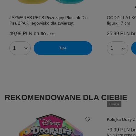
JAZWARES PETS Piszczący Pluszak Dla
GODZILLA I K
Psa 2PAK, legowisko dla zwierząt
figurki, 7 cm
49,99 PLN
brutto
25,99 PLN
br
/
szt.
Ilość produktów
Ilość produk
REKOMENDOWANE DLA CIEBIE
Okazja
Kolejka Duży 
79,99 PLN
br
Najniższa cena p