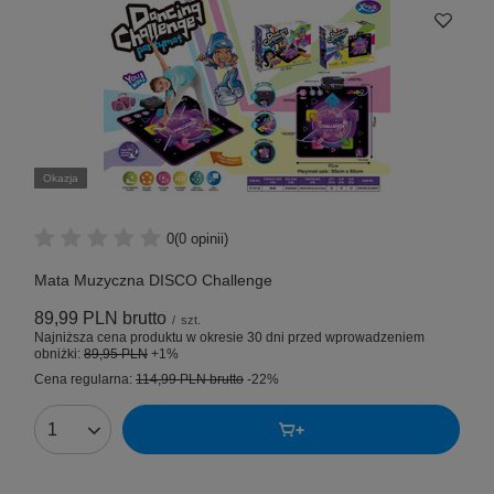
Okazja
0
(0 opinii)
Mata Muzyczna DISCO Challenge
89,99 PLN
brutto
/
szt.
Najniższa cena produktu w okresie 30 dni przed wprowadzeniem
obniżki:
89,95 PLN
+1%
Cena regularna:
114,99 PLN
brutto
-22%