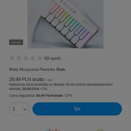
Okazja
0
(0 opinii)
Mata Muzyczna Pianinko Białe
29,99 PLN
brutto
/
szt.
Najniższa cena produktu w okresie 30 dni przed wprowadzeniem
obniżki:
29,95 PLN
+1%
Cena regularna:
35,99 PLN
brutto
-17%