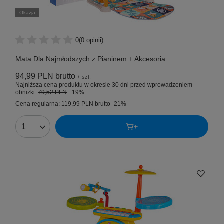
Okazja
0
(0 opinii)
Mata Dla Najmłodszych z Pianinem + Akcesoria
94,99 PLN
brutto
/
szt.
Najniższa cena produktu w okresie 30 dni przed wprowadzeniem
obniżki:
79,52 PLN
+19%
Cena regularna:
119,99 PLN
brutto
-21%