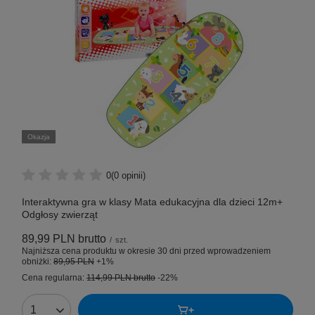
Okazja
0
(0 opinii)
Interaktywna gra w klasy Mata edukacyjna dla dzieci 12m+
Odgłosy zwierząt
89,99 PLN
brutto
/
szt.
Najniższa cena produktu w okresie 30 dni przed wprowadzeniem
obniżki:
89,95 PLN
+1%
Cena regularna:
114,99 PLN
brutto
-22%