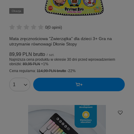
Okazja
0
(0 opinii)
Mata zręcznościowa "Zwierzątka" dla dzieci 3+ Gra na
utrzymanie równowagi Dłonie Stopy
89,99 PLN
brutto
/
szt.
Najniższa cena produktu w okresie 30 dni przed wprowadzeniem
obniżki:
89,95 PLN
+1%
Cena regularna:
114,99 PLN
brutto
-22%