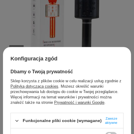
Okazja
Konfiguracja zgód
0
(0 opinii)
Dbamy o Twoją prywatność
Mikrofon Karaoke Z Głośnikiem Czarny
Sklep korzysta z plików cookie w celu realizacji usług zgodnie z
32,99 PLN
brutto
Polityką dotyczącą cookies
. Możesz określić warunki
/
szt.
Najniższa cena produktu w okresie 30 dni przed wprowadzeniem
przechowywania lub dostępu do cookie w Twojej przeglądarce.
obniżki:
26,99 PLN
+22%
Więcej informacji na temat warunków i prywatności można
znaleźć także na stronie
Prywatność i warunki Google
.
Cena regularna:
41,99 PLN
brutto
-21%
Zawsze
Funkcjonalne pliki cookie (wymagane)
aktywne