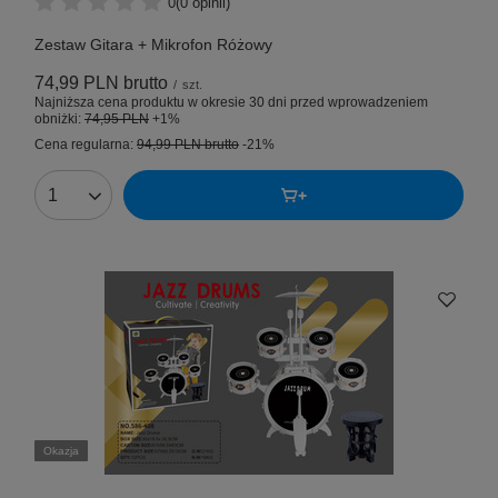
0
(0 opinii)
Zestaw Gitara + Mikrofon Różowy
74,99 PLN
brutto
/
szt.
Najniższa cena produktu w okresie 30 dni przed wprowadzeniem
obniżki:
74,95 PLN
+1%
Cena regularna:
94,99 PLN
brutto
-21%
Okazja