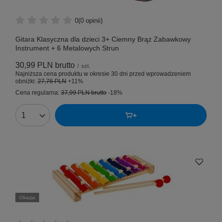
0
(0 opinii)
Gitara Klasyczna dla dzieci 3+ Ciemny Brąz Zabawkowy
Instrument + 6 Metalowych Strun
30,99 PLN
brutto
/
szt.
Najniższa cena produktu w okresie 30 dni przed wprowadzeniem
obniżki:
27,76 PLN
+11%
Cena regularna:
37,99 PLN
brutto
-18%
Okazja