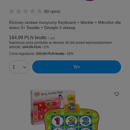
0
(0 opinii)
Różowy zestaw muzyczny Keyboard + Werble + Mikrofon dla
dzieci 3+ Światła + Dźwięki 2 oktawy
164,99 PLN
brutto
/
szt.
Najniższa cena produktu w okresie 30 dni przed wprowadzeniem
obniżki:
164,95 PLN
+1%
Cena regularna:
199,99 PLN
brutto
-18%