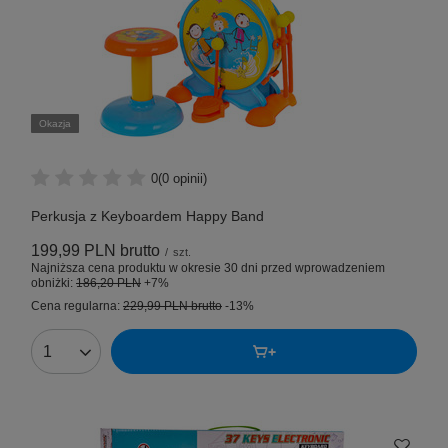
Okazja
0
(0 opinii)
Perkusja z Keyboardem Happy Band
199,99 PLN
brutto
/
szt.
Najniższa cena produktu w okresie 30 dni przed wprowadzeniem
obniżki:
186,20 PLN
+7%
Cena regularna:
229,99 PLN
brutto
-13%