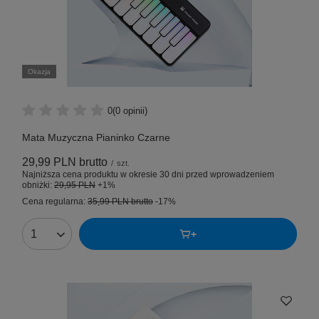
Okazja
0
(0 opinii)
Mata Muzyczna Pianinko Czarne
29,99 PLN
brutto
/
szt.
Najniższa cena produktu w okresie 30 dni przed wprowadzeniem
obniżki:
29,95 PLN
+1%
Cena regularna:
35,99 PLN
brutto
-17%