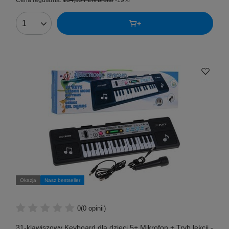
Cena regularna:
154,99 PLN
brutto
-19%
Okazja
Nasz bestseller
0
(0 opinii)
31-klawiszowy Keyboard dla dzieci 5+ Mikrofon + Tryb lekcji -