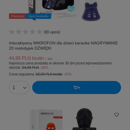
Promocja
Nasz bestseller
0
(0 opinii)
Interaktywny MIKROFON dla dzieci karaoke NAGRYWANIE
20 melodyjek DŹWIĘKI
44,99 PLN
brutto
/
szt.
Najniższa cena produktu w okresie 30 dni przed wprowadzeniem
obniżki:
54,99 PLN
-18%
Cena regularna:
59,99 PLN
brutto
-25%