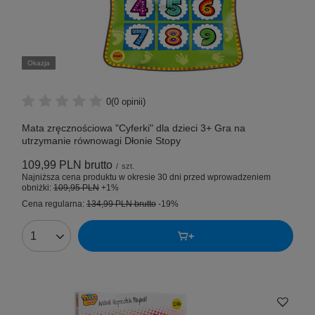
Okazja
0
(0 opinii)
Mata zręcznościowa "Cyferki" dla dzieci 3+ Gra na
utrzymanie równowagi Dłonie Stopy
109,99 PLN
brutto
/
szt.
Najniższa cena produktu w okresie 30 dni przed wprowadzeniem
obniżki:
109,95 PLN
+1%
Cena regularna:
134,99 PLN
brutto
-19%