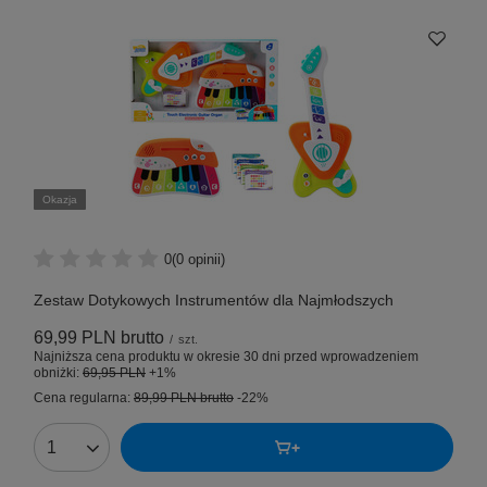
Okazja
0
(0 opinii)
Zestaw Dotykowych Instrumentów dla Najmłodszych
69,99 PLN
brutto
/
szt.
Najniższa cena produktu w okresie 30 dni przed wprowadzeniem
obniżki:
69,95 PLN
+1%
Cena regularna:
89,99 PLN
brutto
-22%