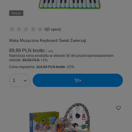
Okazja
0
(0 opinii)
Mata Muzyczna Keyboard Świat Zwierząt
89,99 PLN
brutto
/
szt.
Najniższa cena produktu w okresie 30 dni przed wprowadzeniem
obniżki:
89,95 PLN
+1%
Cena regularna:
114,99 PLN
brutto
-22%