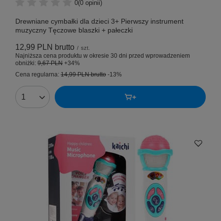
0
(0 opinii)
Drewniane cymbałki dla dzieci 3+ Pierwszy instrument
muzyczny Tęczowe blaszki + pałeczki
12,99 PLN
brutto
/
szt.
Najniższa cena produktu w okresie 30 dni przed wprowadzeniem
obniżki:
9,67 PLN
+34%
Cena regularna:
14,99 PLN
brutto
-13%