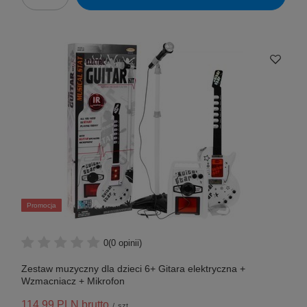
Promocja
0
(0 opinii)
Zestaw muzyczny dla dzieci 6+ Gitara elektryczna +
Wzmacniacz + Mikrofon
114,99 PLN
brutto
/
szt.