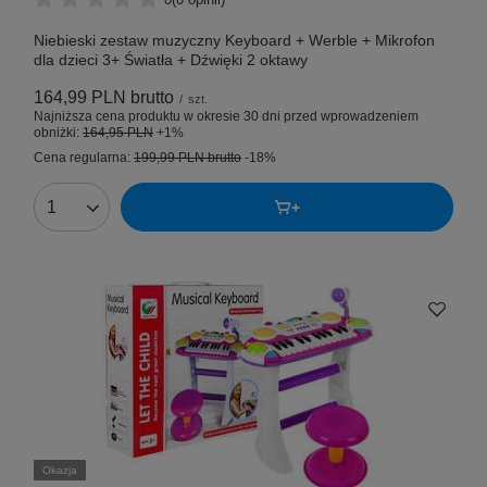
Niebieski zestaw muzyczny Keyboard + Werble + Mikrofon
dla dzieci 3+ Światła + Dźwięki 2 oktawy
164,99 PLN
brutto
/
szt.
Najniższa cena produktu w okresie 30 dni przed wprowadzeniem
obniżki:
164,95 PLN
+1%
Cena regularna:
199,99 PLN
brutto
-18%
Okazja