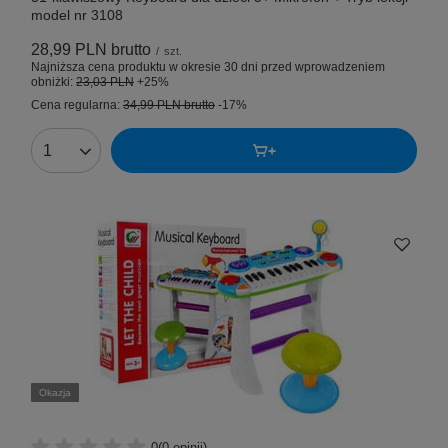
model nr 3108
28,99 PLN
brutto
/
szt.
Najniższa cena produktu w okresie 30 dni przed wprowadzeniem
obniżki:
23,03 PLN
+25%
Cena regularna:
34,99 PLN
brutto
-17%
Okazja
0
(0 opinii)