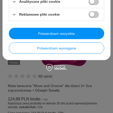
Analityczne pliki cookie
Reklamowe pliki cookie
Potwierdzam wszystkie
Potwierdzam wymagane
Okazja
0
(0 opinii)
Mata taneczna "Move and Groove" dla dzieci 3+ Gra
zręcznościowa + Dźwięki Światła
124,99 PLN
brutto
/
szt.
Najniższa cena produktu w okresie 30 dni przed wprowadzeniem
obniżki:
124,95 PLN
+1%