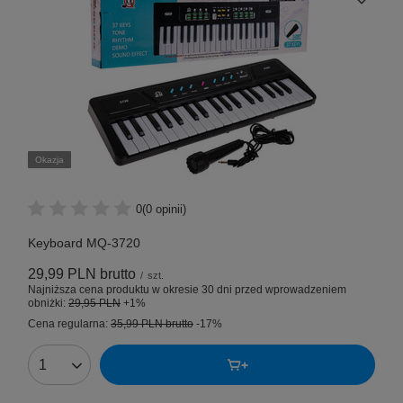
Okazja
0
(0 opinii)
Keyboard MQ-3720
29,99 PLN
brutto
/
szt.
Najniższa cena produktu w okresie 30 dni przed wprowadzeniem
obniżki:
29,95 PLN
+1%
Cena regularna:
35,99 PLN
brutto
-17%