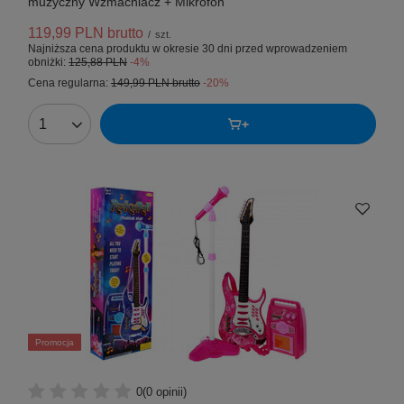
muzyczny Wzmacniacz + Mikrofon
119,99 PLN
brutto
/
szt.
Najniższa cena produktu w okresie 30 dni przed wprowadzeniem
obniżki:
125,88 PLN
-4%
Cena regularna:
149,99 PLN
brutto
-20%
Promocja
0
(0 opinii)