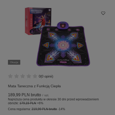
Okazja
0
(0 opinii)
Mata Taneczna z Funkcją Ciepła
189,99 PLN
brutto
/
szt.
Najniższa cena produktu w okresie 30 dni przed wprowadzeniem
obniżki:
179,15 PLN
+6%
Cena regularna:
219,99 PLN
brutto
-14%