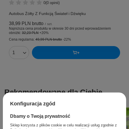
0
(0 opinii)
Autobus Żółty Z Funkcją Świateł i Dźwięku
38,99 PLN
brutto
/
szt.
Najniższa cena produktu w okresie 30 dni przed wprowadzeniem
obniżki:
32,23 PLN
+20%
Cena regularna:
49,99 PLN
brutto
-22%
Rekomendowane dla Ciebie
Konfiguracja zgód
Dbamy o Twoją prywatność
Sklep korzysta z plików cookie w celu realizacji usług zgodnie z