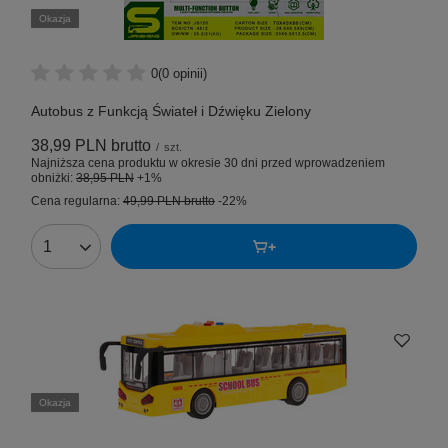
Okazja
0
(0 opinii)
Autobus z Funkcją Świateł i Dźwięku Zielony
38,99 PLN
brutto
/
szt.
Najniższa cena produktu w okresie 30 dni przed wprowadzeniem
obniżki:
38,95 PLN
+1%
Cena regularna:
49,99 PLN
brutto
-22%
Okazja