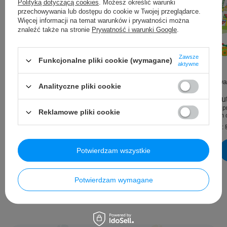
Polityką dotyczącą cookies
. Możesz określić warunki
przechowywania lub dostępu do cookie w Twojej przeglądarce.
Więcej informacji na temat warunków i prywatności można
znaleźć także na stronie
Prywatność i warunki Google
.
Okazja
Okazja
Zawsze
Dmuchana Piłka plażowa 51cm BESTWAY
Funkcjonalne pliki cookie (wymagane)
aktywne
Siatkówka wodna
Gra Planszow
5,49 PLN
brutto
Analityczne pliki cookie
/
szt.
Najniższa cena produktu w okresie 30 dni przed
4,99 PLN
bru
wprowadzeniem obniżki:
4,11 PLN
+33%
Najniższa cena p
Reklamowe pliki cookie
Cena regularna:
6,49 PLN
-15%
wprowadzeniem o
Cena regularna:
Ilość produktów
Potwierdzam wszystkie
Ilość produk
Potwierdzam wymagane