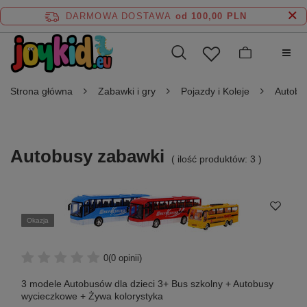
DARMOWA DOSTAWA
od 100,00 PLN
Strona główna
Zabawki i gry
Pojazdy i Koleje
Autobu
Autobusy zabawki
( ilość produktów:
3
)
Okazja
0
(0 opinii)
3 modele Autobusów dla dzieci 3+ Bus szkolny + Autobusy
wycieczkowe + Żywa kolorystyka