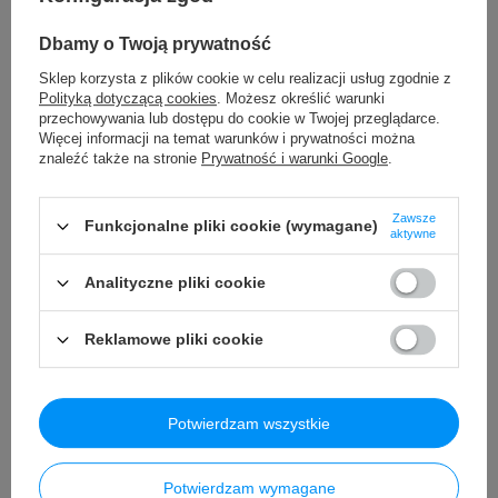
Okazja
Dbamy o Twoją prywatność
0
(0 opinii)
Sklep korzysta z plików cookie w celu realizacji usług zgodnie z
Polityką dotyczącą cookies
. Możesz określić warunki
Projektor do Malowania + Akcesoria
przechowywania lub dostępu do cookie w Twojej przeglądarce.
Więcej informacji na temat warunków i prywatności można
69,99 PLN
brutto
/
szt.
znaleźć także na stronie
Prywatność i warunki Google
.
Najniższa cena produktu w okresie 30 dni przed wprowadzeniem
obniżki:
53,58 PLN
+30%
Cena regularna:
84,99 PLN
brutto
-18%
Zawsze
Funkcjonalne pliki cookie (wymagane)
aktywne
Analityczne pliki cookie
Reklamowe pliki cookie
Potwierdzam wszystkie
Potwierdzam wymagane