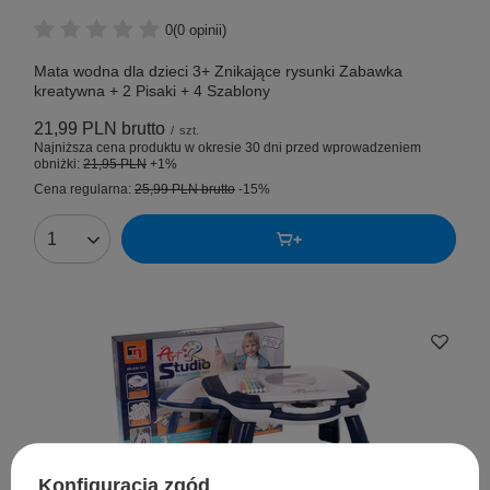
0
(0 opinii)
Mata wodna dla dzieci 3+ Znikające rysunki Zabawka
kreatywna + 2 Pisaki + 4 Szablony
21,99 PLN
brutto
/
szt.
Najniższa cena produktu w okresie 30 dni przed wprowadzeniem
obniżki:
21,95 PLN
+1%
Cena regularna:
25,99 PLN
brutto
-15%
Konfiguracja zgód