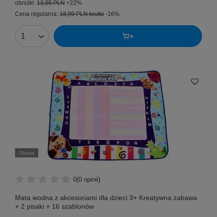
obniżki:
13,05 PLN
+22%
Cena regularna:
18,99 PLN
brutto
-16%
Okazja
0
(0 opinii)
Mata wodna z akcesoriami dla dzieci 3+ Kreatywna zabawa
+ 2 pisaki + 16 szablonów