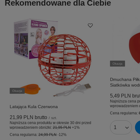
Rekomendowane dla Ciebie
Okazja
Dmuchana Pił
Siatkówka wod
Okazja
5,49 PLN
bru
Najniższa cena p
wprowadzeniem o
Latająca Kula Czerwona
Cena regularna:
21,99 PLN
brutto
/
szt.
Najniższa cena produktu w okresie 30 dni przed
wprowadzeniem obniżki:
21,95 PLN
+1%
Ilość produk
Cena regularna:
24,99 PLN
-12%