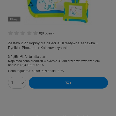
Okazja
0
(0 opinii)
Zestaw 2 Znikopisy dla dzieci 3+ Kreatywna zabawka +
Rysiki + Pieczątki + Kolorowe rysunki
54,99 PLN
brutto
/
szt.
Najniższa cena produktu w okresie 30 dni przed wprowadzeniem
obniżki:
43,30 PLN
+27%
Cena regularna:
69,99 PLN
brutto
-21%