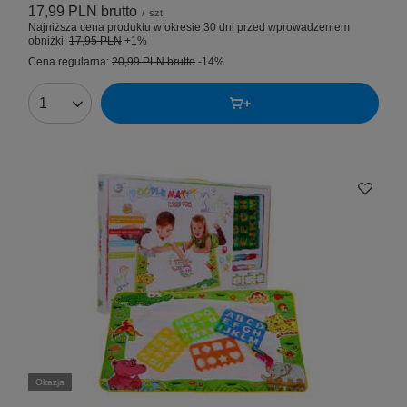
17,99 PLN
brutto
/
szt.
Najniższa cena produktu w okresie 30 dni przed wprowadzeniem
obniżki:
17,95 PLN
+1%
Cena regularna:
20,99 PLN
brutto
-14%
Okazja