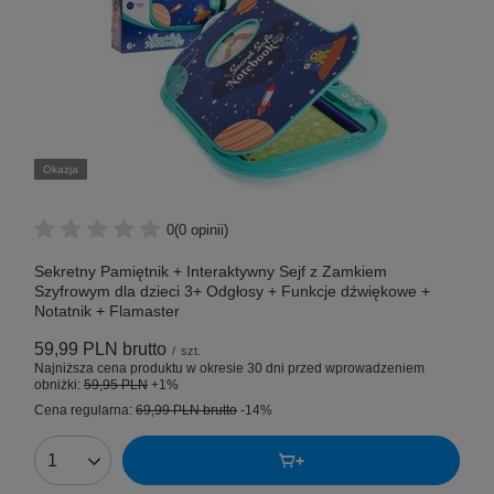
Okazja
0
(0 opinii)
Sekretny Pamiętnik + Interaktywny Sejf z Zamkiem
Szyfrowym dla dzieci 3+ Odgłosy + Funkcje dźwiękowe +
Notatnik + Flamaster
59,99 PLN
brutto
/
szt.
Najniższa cena produktu w okresie 30 dni przed wprowadzeniem
obniżki:
59,95 PLN
+1%
Cena regularna:
69,99 PLN
brutto
-14%