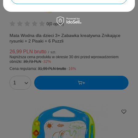
Promocja
0
(0 opinii)
Mata Wodna dla dzieci 3+ Zabawka kreatywna Znikające
rysunki + 2 Pisaki + 6 Puzzli
26,99 PLN
brutto
/
szt.
Najniższa cena produktu w okresie 30 dni przed wprowadzeniem
obniżki:
39,73 PLN
-32%
Cena regularna:
31,99 PLN
brutto
-16%