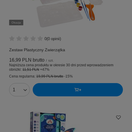
Okazja
0
(0 opinii)
Zestaw Plastyczny Zwierzątka
16,99 PLN
brutto
/
szt.
Najniższa cena produktu w okresie 30 dni przed wprowadzeniem
obniżki:
11,51 PLN
+47%
Cena regularna:
19,99 PLN
brutto
-15%