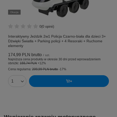
Okazja
0
(0 opinii)
Interaktywny Jeździk 2w1 Policja Czarno-biała dla dzieci 3+
Dźwięki Światła + Parking policji + 4 Resoraki + Ruchome
elementy
174,99 PLN
brutto
/
szt.
Najniższa cena produktu w okresie 30 dni przed wprowadzeniem
obniżki:
155,74 PLN
+12%
Cena regularna:
209,99 PLN
brutto
-17%
Wspieranie rozwoju motorycznego