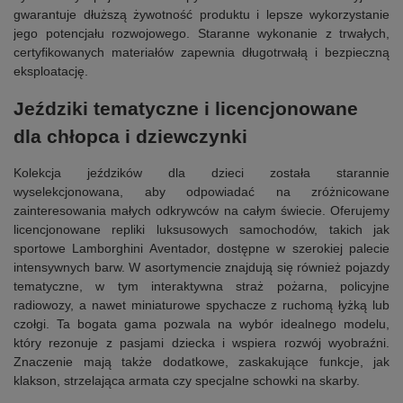
gwarantuje dłuższą żywotność produktu i lepsze wykorzystanie
jego potencjału rozwojowego. Staranne wykonanie z trwałych,
certyfikowanych materiałów zapewnia długotrwałą i bezpieczną
eksploatację.
Jeździki tematyczne i licencjonowane
dla chłopca i dziewczynki
Kolekcja jeździków dla dzieci została starannie
wyselekcjonowana, aby odpowiadać na zróżnicowane
zainteresowania małych odkrywców na całym świecie. Oferujemy
licencjonowane repliki luksusowych samochodów, takich jak
sportowe Lamborghini Aventador, dostępne w szerokiej palecie
intensywnych barw. W asortymencie znajdują się również pojazdy
tematyczne, w tym interaktywna straż pożarna, policyjne
radiowozy, a nawet miniaturowe spychacze z ruchomą łyżką lub
czołgi. Ta bogata gama pozwala na wybór idealnego modelu,
który rezonuje z pasjami dziecka i wspiera rozwój wyobraźni.
Znaczenie mają także dodatkowe, zaskakujące funkcje, jak
klakson, strzelająca armata czy specjalne schowki na skarby.