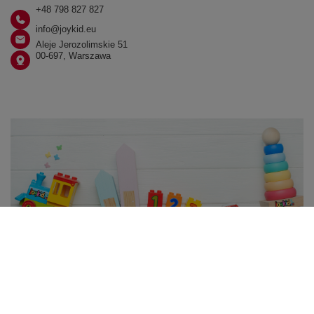
+48 798 827 827
info@joykid.eu
Aleje Jerozolimskie 51
00-697, Warszawa
W sklepie prezentujemy ceny brutto (z VAT).
Stawki VAT dla konsumentów z kraju:
Polska
.