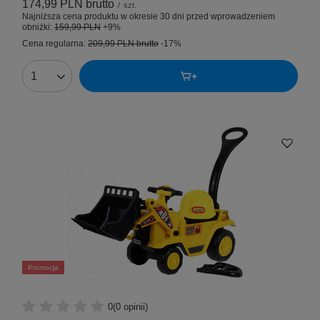
174,99 PLN
brutto
/
szt.
Najniższa cena produktu w okresie 30 dni przed wprowadzeniem
obniżki:
159,99 PLN
+9%
Cena regularna:
209,99 PLN
brutto
-17%
Promocja
0
(0 opinii)