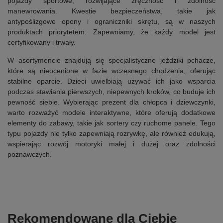
pojazdy sportowe, rozwijające zręczność i zdolność
manewrowania. Kwestie bezpieczeństwa, takie jak
antypoślizgowe opony i ograniczniki skrętu, są w naszych
produktach priorytetem. Zapewniamy, że każdy model jest
certyfikowany i trwały.
W asortymencie znajdują się specjalistyczne jeździki pchacze,
które są nieocenione w fazie wczesnego chodzenia, oferując
stabilne oparcie. Dzieci uwielbiają używać ich jako wsparcia
podczas stawiania pierwszych, niepewnych kroków, co buduje ich
pewność siebie. Wybierając prezent dla chłopca i dziewczynki,
warto rozważyć modele interaktywne, które oferują dodatkowe
elementy do zabawy, takie jak sortery czy ruchome panele. Tego
typu pojazdy nie tylko zapewniają rozrywkę, ale również edukują,
wspierając rozwój motoryki małej i dużej oraz zdolności
poznawczych.
Rekomendowane dla Ciebie