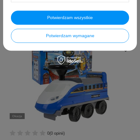
Cena regularna:
319,99 PLN
brutto
-9%
Potwierdzam wszystkie
Potwierdzam wymagane
Okazja
0
(0 opinii)