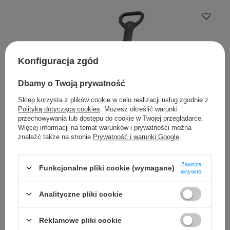
Konfiguracja zgód
Dbamy o Twoją prywatność
Sklep korzysta z plików cookie w celu realizacji usług zgodnie z
Polityką dotyczącą cookies
. Możesz określić warunki
przechowywania lub dostępu do cookie w Twojej przeglądarce.
Więcej informacji na temat warunków i prywatności można
znaleźć także na stronie
Prywatność i warunki Google
.
Okazja
Zawsze
Funkcjonalne pliki cookie (wymagane)
aktywne
0
(0 opinii)
Jeździk, Pchaczyk Lamborghini Aventador SV Niebieski
Analityczne pliki cookie
289,99 PLN
brutto
/
szt.
Reklamowe pliki cookie
Najniższa cena produktu w okresie 30 dni przed wprowadzeniem
obniżki:
272,48 PLN
+6%