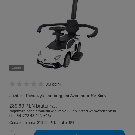
Okazja
0
(0 opinii)
Jeździk, Pchaczyk Lamborghini Aventador SV Biały
289,99 PLN
brutto
/
szt.
Najniższa cena produktu w okresie 30 dni przed wprowadzeniem
obniżki:
272,48 PLN
+6%
Cena regularna:
319,99 PLN
brutto
-9%