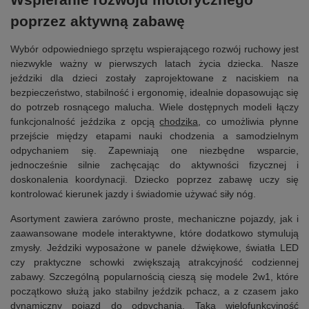
poprzez aktywną zabawę
Wybór odpowiedniego sprzętu wspierającego rozwój ruchowy jest
niezwykle ważny w pierwszych latach życia dziecka. Nasze
jeździki dla dzieci zostały zaprojektowane z naciskiem na
bezpieczeństwo, stabilność i ergonomię, idealnie dopasowując się
do potrzeb rosnącego malucha. Wiele dostępnych modeli łączy
funkcjonalność jeździka z opcją
chodzika
, co umożliwia płynne
przejście między etapami nauki chodzenia a samodzielnym
odpychaniem się. Zapewniają one niezbędne wsparcie,
jednocześnie silnie zachęcając do aktywności fizycznej i
doskonalenia koordynacji. Dziecko poprzez zabawę uczy się
kontrolować kierunek jazdy i świadomie używać siły nóg.
Asortyment zawiera zarówno proste, mechaniczne pojazdy, jak i
zaawansowane modele interaktywne, które dodatkowo stymulują
zmysły. Jeździki wyposażone w panele dźwiękowe, światła LED
czy praktyczne schowki zwiększają atrakcyjność codziennej
zabawy. Szczególną popularnością cieszą się modele 2w1, które
początkowo służą jako stabilny jeździk pchacz, a z czasem jako
dynamiczny pojazd do odpychania. Taka wielofunkcyjność