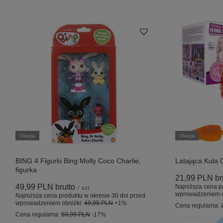
Okazja
Okazja
BING 4 Figurki Bing Molly Coco Charlie,
Latająca Kula
figurka
21,99 PLN
br
49,99 PLN
brutto
Najniższa cena p
/
szt.
wprowadzeniem o
Najniższa cena produktu w okresie 30 dni przed
wprowadzeniem obniżki:
49,95 PLN
+1%
Cena regularna:
Cena regularna:
59,99 PLN
-17%