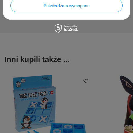
Zadaj pytanie
Potwierdzam wymagane
Inni kupili także ...