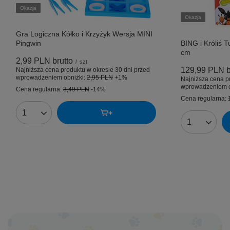
Okazja
Okazja
Gra Logiczna Kółko i Krzyżyk Wersja MINI
Pingwin
BING i Króliś T
cm
2,99 PLN
brutto
/
szt.
129,99 PLN
b
Najniższa cena produktu w okresie 30 dni przed
wprowadzeniem obniżki:
2,95 PLN
+1%
Najniższa cena p
wprowadzeniem o
Cena regularna:
3,49 PLN
-14%
Cena regularna:
Ilość produktów
Ilość produk