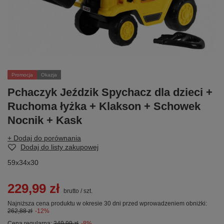
Promocja
Okazja
Pchaczyk Jeździk Spychacz dla dzieci +
Ruchoma łyżka + Klakson + Schowek
Nocnik + Kask
+ Dodaj do porównania
Dodaj do listy zakupowej
59x34x30
229,99 zł
brutto
/
szt.
Najniższa cena produktu w okresie 30 dni przed wprowadzeniem obniżki:
262,88 zł
-12%
Cena regularna:
249,99 zł
-8%