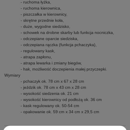
- ruchoma łyżka,
- ruchoma kierownica,
- piszczałka w kierownicy,
- skrętne przednie koła,
- duże, wygodne siedzisko,
- schowek na drobne skarby lub funkcja nocniczka,
- odczepiane oparcie siedziska,
- odczepiana rączka (funkcja pchaczyka),
- regulowany kask,
- atrapa zapłonu,
- atrapa lewarka i zmiany biegów,
- hak, możliwość doczepienia małej przyczepki.
Wymiary
- pchaczyk ok. 78 cm x 67 x 28 cm
- jeździk ok. 78 cm x 43 cm x 28 cm
- wysokość siedzenia ok. 21 cm
- wysokość kierownicy od podłożą ok. 36 cm
- kask regulowany ok. 50-54 cm
- opakowanie ok. 59 cm x 34 cm x 29,5 cm