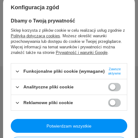
Szczegółowe dane
Konfiguracja zgód
Opinie
Dbamy o Twoją prywatność
Sklep korzysta z plików cookie w celu realizacji usług zgodnie z
Polityką dotyczącą cookies
. Możesz określić warunki
przechowywania lub dostępu do cookie w Twojej przeglądarce.
Więcej informacji na temat warunków i prywatności można
znaleźć także na stronie
Prywatność i warunki Google
.
Zawsze
Funkcjonalne pliki cookie (wymagane)
aktywne
Analityczne pliki cookie
Potrzebujesz pomocy? Masz
pytania?
Reklamowe pliki cookie
Zadaj pytanie a my odpowiemy niezwłocznie, najciekawsze
pytania i odpowiedzi publikując dla innych.
Potwierdzam wszystkie