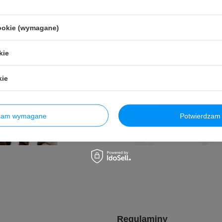
Newsletter
cookie (wymagane)
Opis newslettera
kie
Podaj swój adres e-mail
kie
Wyrażam zgodę na przetwarzan
wysyłki newslettera z informac
dzam wymagane
Potwierdzam 
Regulaminy