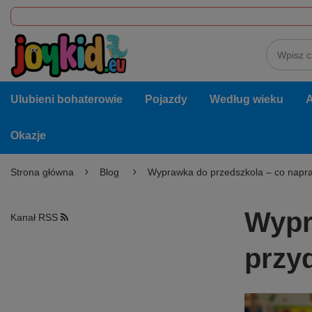
Ulubieni bohaterowie
Pojazdy
Według wieku
A
Okazje
Strona główna
Blog
Wyprawka do przedszkola – co napr
Wypr
Kanał RSS
przy