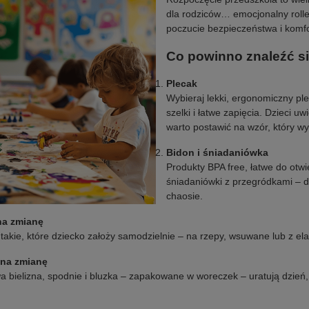
dla rodziców… emocjonalny roll
poczucie bezpieczeństwa i komfo
Co powinno znaleźć s
Plecak
Wybieraj lekki, ergonomiczny pl
szelki i łatwe zapięcia. Dzieci 
warto postawić na wzór, który w
Bidon i śniadaniówka
Produkty BPA free, łatwe do otwi
śniadaniówki z przegródkami – d
chaosie.
na zmianę
j takie, które dziecko założy samodzielnie – na rzepy, wsuwane lub z 
 na zmianę
 bielizna, spodnie i bluzka – zapakowane w woreczek – uratują dzień, 