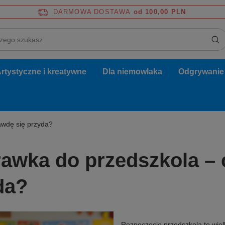
DARMOWA DOSTAWA
od 100,00 PLN
rtystyczne i kreatywne
Dla niemowlaka
Odgrywanie r
awdę się przyda?
awka do przedszkola – 
da?
Rozpoczęcie przedszkola to wielk