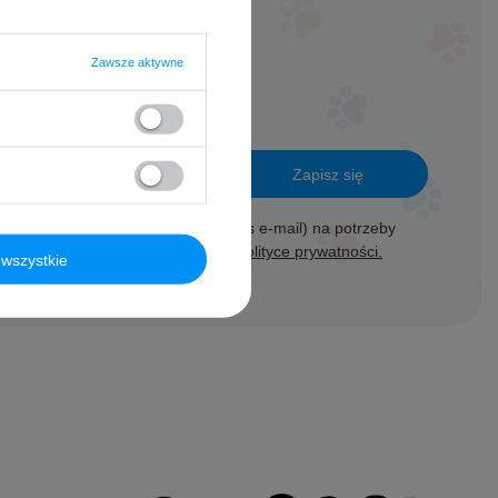
Zawsze aktywne
Zapisz się
ie moich danych osobowych (adres e-mail) na potrzeby
ją handlową (marketing). Więcej w
polityce prywatności.
wszystkie