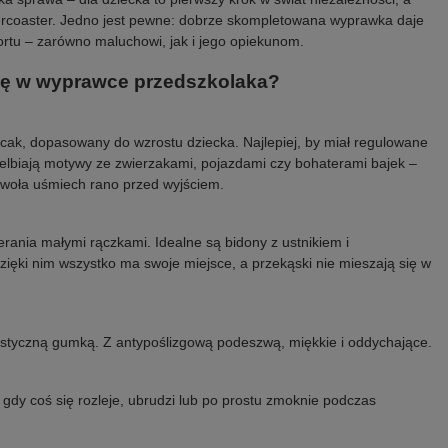
ercoaster. Jedno jest pewne: dobrze skompletowana wyprawka daje
rtu – zarówno maluchowi, jak i jego opiekunom.
ię w wyprawce przedszkolaka?
ecak, dopasowany do wzrostu dziecka. Najlepiej, by miał regulowane
uwielbiają motywy ze zwierzakami, pojazdami czy bohaterami bajek –
ywoła uśmiech rano przed wyjściem.
erania małymi rączkami. Idealne są bidony z ustnikiem i
zięki nim wszystko ma swoje miejsce, a przekąski nie mieszają się w
elastyczną gumką. Z antypoślizgową podeszwą, miękkie i oddychające.
gdy coś się rozleje, ubrudzi lub po prostu zmoknie podczas