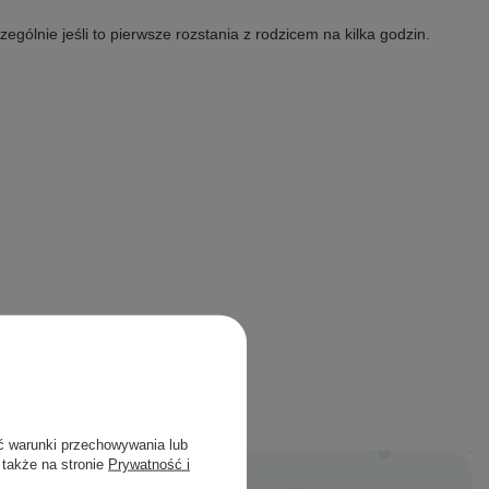
gólnie jeśli to pierwsze rozstania z rodzicem na kilka godzin.
ym miejscu!
ć warunki przechowywania lub
 także na stronie
Prywatność i