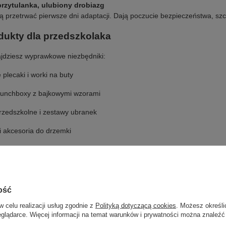
przytulanka, ulubiony drobiazg
 przetrwać pierwsze dni adaptacji. Dają poczucie bezpieczeństwa, szcze
dukty dla przedszkolaka
ajdziesz wyprawkowe niezbędniki:
plecaki i worki na buty
 lunchboxy z bajkowymi wzorami
rzedszkolne i zestawy ubranek
i akcesoria do drzemki
eszukiwać internetu – wszystko, czego potrzebujesz, znajdziesz w jedn
ość
w celu realizacji usług zgodnie z
Polityką dotyczącą cookies
. Możesz określi
eglądarce. Więcej informacji na temat warunków i prywatności można znaleźć