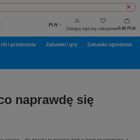
PLN
Zaloguj się
Listy zakupowe
0,00 PLN
ól i przebrania
Zabawki i gry
Zabawki ogrodowe
co naprawdę się
a sprawa – dla dziecka to pierwszy krok w świat niezależności, a