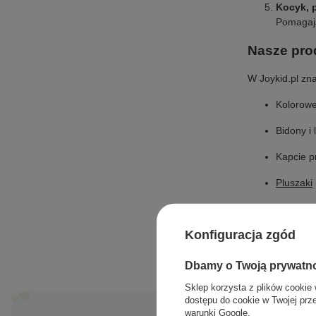
Kocyk, 
Pomagają
Nasze pro
W Joykid.pl zn
Kolorowe 
Bidony i
Kapcie p
Pluszaki
Nie musisz prz
Konfiguracja zgód
Dbamy o Twoją prywatn
Sklep korzysta z plików cookie 
dostępu do cookie w Twojej prz
warunki Google
.