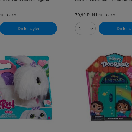
utto
79,99 PLN
brutto
/
szt.
/
szt.
Do koszyka
Do kosz