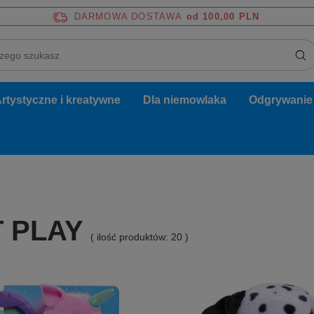
DARMOWA DOSTAWA
od 100,00 PLN
rtystyczne i kreatywne
Dla niemowlaka
Odgrywanie r
 PLAY
( ilość produktów:
20
)