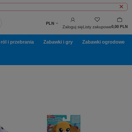
PLN
Zaloguj się
Listy zakupowe
0,00 PLN
ól i przebrania
Zabawki i gry
Zabawki ogrodowe