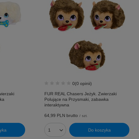
0
(0 opinii)
ierzaki
FUR REAL Chasers Jeżyk. Zwierzaki
wka
Polujące na Przysmaki, zabawka
interaktywna
64,99 PLN
brutto
/
szt.
yka
Do koszyka