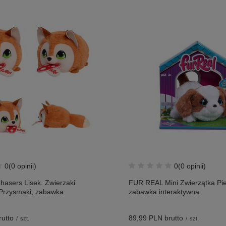
0
(0 opinii)
0
(0 opinii)
asers Lisek. Zwierzaki
FUR REAL Mini Zwierzątka Pi
 Przysmaki, zabawka
zabawka interaktywna
utto
89,99 PLN
brutto
/
szt.
/
szt.