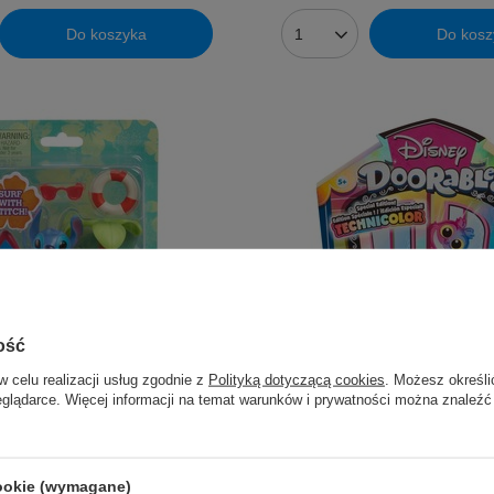
Do koszyka
Do kosz
ość
Nasz bestseller
w celu realizacji usług zgodnie z
Polityką dotyczącą cookies
. Możesz określi
eglądarce. Więcej informacji na temat warunków i prywatności można znaleźć
0
(0 opinii)
0
(0 opinii)
aw Surfera, figurka
DOORABLES Multi Peek Seria 1
cookie (wymagane)