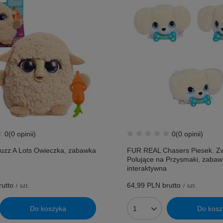
0
(0 opinii)
0
(0 opinii)
zz A Lots Owieczka, zabawka
FUR REAL Chasers Piesek. Zw
Polujące na Przysmaki, zaba
interaktywna
utto
64,99 PLN
brutto
/
szt.
/
szt.
Do koszyka
Do kosz