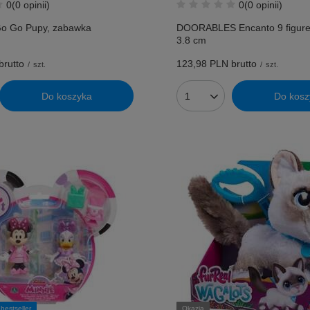
0
(0 opinii)
0
(0 opinii)
o Go Pupy, zabawka
DOORABLES Encanto 9 figurek
3.8 cm
brutto
123,98 PLN
brutto
/
szt.
/
szt.
Do koszyka
Do kosz
bestseller
Okazja