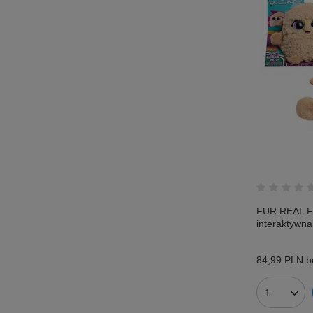
FUR REAL Fu
interaktywna
84,99 PLN
br