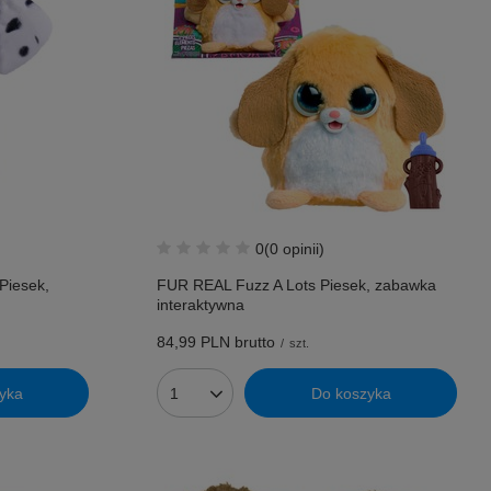
0
(0 opinii)
Piesek,
FUR REAL Fuzz A Lots Piesek, zabawka
interaktywna
84,99 PLN
brutto
/
szt.
yka
Do koszyka