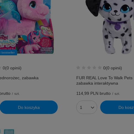
 bestseller
0
(0 opinii)
0
(0 opinii)
ednorożec, zabawka
FUR REAL Love To Walk Pets 
zabawka interaktywna
brutto
114,99 PLN
brutto
/
szt.
/
szt.
Do koszyka
Do kosz