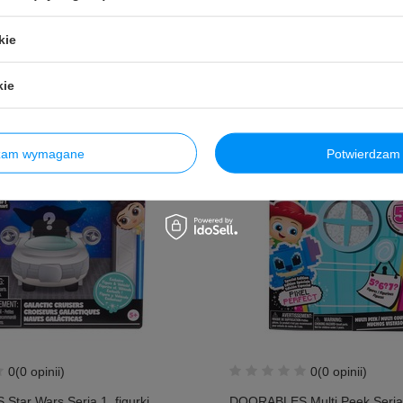
utto
79,99 PLN
brutto
/
szt.
/
szt.
kie
Do koszyka
Do kosz
kie
dzam wymagane
Potwierdzam 
0
(0 opinii)
0
(0 opinii)
tar Wars Seria 1, figurki
DOORABLES Multi Peek Seria 1