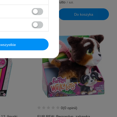
26,99 PLN
brutto
/
szt.
yka
Do koszyka
wszystkie
0
(0 opinii)
2, figurki
FUR REAL Bernardyn, zabawka