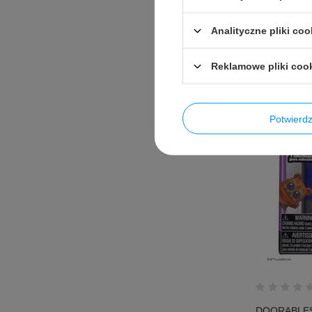
49,99 PLN
br
Analityczne pliki coo
Reklamowe pliki coo
Potwier
DOORABLES S