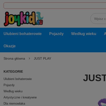
Ulubieni bohaterowie
Pojazdy
Według wieku
A
Okazje
Strona główna
JUST PLAY
KATEGORIE
JUST
Ulubieni bohaterowie
Pojazdy
Według wieku
Artystyczne i kreatywne
Dla niemowlaka