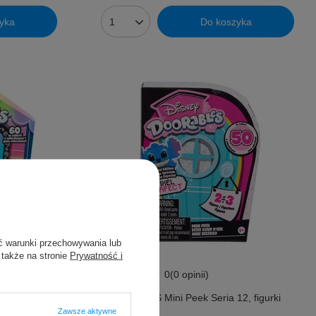
yka
Do koszyka
ć warunki przechowywania lub
 także na stronie
Prywatność i
0
(0 opinii)
1, figurki
DOORABLES Mini Peek Seria 12, figurki
Zawsze aktywne