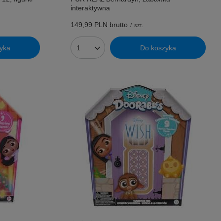
interaktywna
149,99 PLN
brutto
/
szt.
yka
Do koszyka