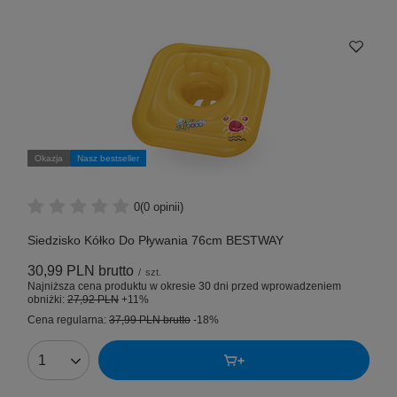
Okazja
Nasz bestseller
0
(0 opinii)
Siedzisko Kółko Do Pływania 76cm BESTWAY
30,99 PLN
brutto
/
szt.
Najniższa cena produktu w okresie 30 dni przed wprowadzeniem
obniżki:
27,92 PLN
+11%
Cena regularna:
37,99 PLN
brutto
-18%