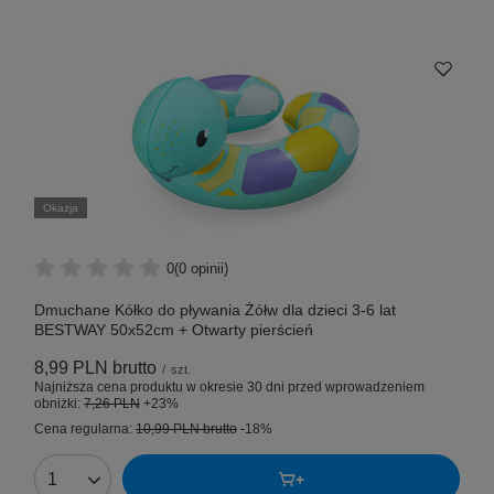
Okazja
0
(0 opinii)
Dmuchane Kółko do pływania Żółw dla dzieci 3-6 lat
BESTWAY 50x52cm + Otwarty pierścień
8,99 PLN
brutto
/
szt.
Najniższa cena produktu w okresie 30 dni przed wprowadzeniem
obniżki:
7,26 PLN
+23%
Cena regularna:
10,99 PLN
brutto
-18%