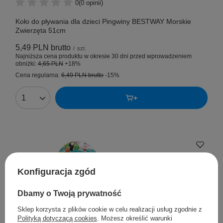
0
(0 opinii)
Koło do pływania dla dzieci Pingwiny BESTWAY Morskie
Zwierzęta 51cm
5,49 PLN
brutto
/
szt.
Najniższa cena produktu w okresie 30 dni przed wprowadzeniem
obniżki:
4,65 PLN
+18%
Cena regularna:
6,49 PLN
brutto
-15%
Konfiguracja zgód
Dbamy o Twoją prywatność
Sklep korzysta z plików cookie w celu realizacji usług zgodnie z
Polityką dotyczącą cookies
. Możesz określić warunki