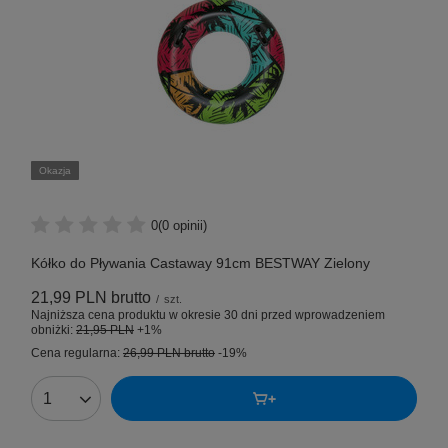
Okazja
0
(0 opinii)
Kółko do Pływania Castaway 91cm BESTWAY Zielony
21,99 PLN
brutto
/
szt.
Najniższa cena produktu w okresie 30 dni przed wprowadzeniem
obniżki:
21,95 PLN
+1%
Cena regularna:
26,99 PLN
brutto
-19%