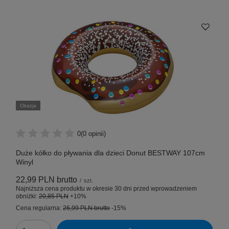
Okazja
0
(0 opinii)
Duże kółko do pływania dla dzieci Donut BESTWAY 107cm
Winyl
22,99 PLN
brutto
/
szt.
Najniższa cena produktu w okresie 30 dni przed wprowadzeniem
obniżki:
20,85 PLN
+10%
Cena regularna:
26,99 PLN
brutto
-15%