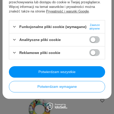
przechowywania lub dostępu do cookie w Twojej przeglądarce.
Więcej informacji na temat warunków i prywatności można
znaleźć także na stronie
Prywatność i warunki Google
.
Okazja
Zawsze
Funkcjonalne pliki cookie (wymagane)
0
(0 opinii)
aktywne
Koło do pływania dla dzieci Delfiny BESTWAY Morskie
Analityczne pliki cookie
Zwierzęta 51cm
5,49 PLN
brutto
/
szt.
Reklamowe pliki cookie
Najniższa cena produktu w okresie 30 dni przed wprowadzeniem
obniżki:
4,65 PLN
+18%
Cena regularna:
6,49 PLN
brutto
-15%
Potwierdzam wszystkie
Potwierdzam wymagane