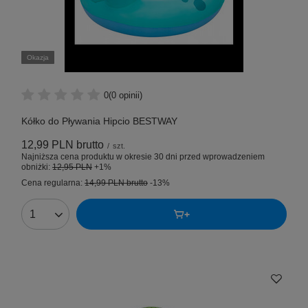
Okazja
0
(0 opinii)
Kółko do Pływania Hipcio BESTWAY
12,99 PLN
brutto
/
szt.
Najniższa cena produktu w okresie 30 dni przed wprowadzeniem
obniżki:
12,95 PLN
+1%
Cena regularna:
14,99 PLN
brutto
-13%