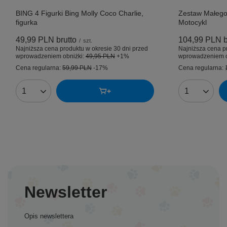
BING 4 Figurki Bing Molly Coco Charlie,
Zestaw Małego
figurka
Motocykl
49,99 PLN
brutto
104,99 PLN
b
/
szt.
Najniższa cena produktu w okresie 30 dni przed
Najniższa cena p
wprowadzeniem obniżki:
49,95 PLN
+1%
wprowadzeniem o
Cena regularna:
59,99 PLN
-17%
Cena regularna:
Ilość produktów
Ilość produk
Newsletter
Opis newslettera