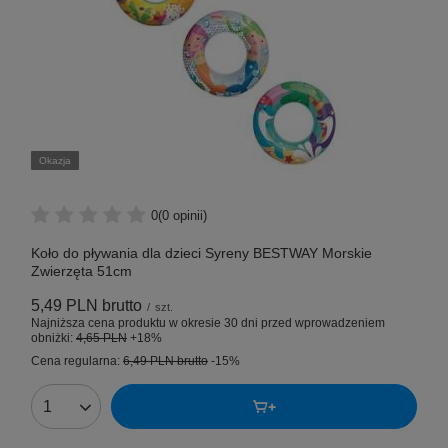
Okazja
0
(0 opinii)
Koło do pływania dla dzieci Syreny BESTWAY Morskie
Zwierzęta 51cm
5,49 PLN
brutto
/
szt.
Najniższa cena produktu w okresie 30 dni przed wprowadzeniem
obniżki:
4,65 PLN
+18%
Cena regularna:
6,49 PLN
brutto
-15%