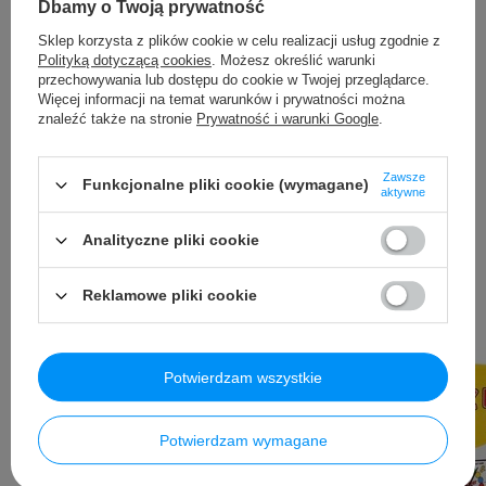
80el. Czerwona
Dbamy o Twoją prywatność
249,99 PLN
brutto
Sklep korzysta z plików cookie w celu realizacji usług zgodnie z
/
szt.
Najniższa cena produktu w okresie 30 dni przed wprowadzeniem
Polityką dotyczącą cookies
. Możesz określić warunki
obniżki:
265,78 PLN
-5%
przechowywania lub dostępu do cookie w Twojej przeglądarce.
Cena regularna:
269,99 PLN
brutto
-7%
Więcej informacji na temat warunków i prywatności można
znaleźć także na stronie
Prywatność i warunki Google
.
Zawsze
Funkcjonalne pliki cookie (wymagane)
aktywne
Analityczne pliki cookie
Rekomendowane dla Ciebie
Reklamowe pliki cookie
Potwierdzam wszystkie
Potwierdzam wymagane