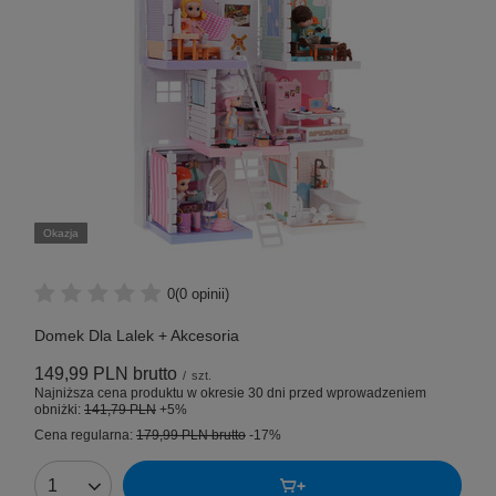
Okazja
0
(0 opinii)
Domek Dla Lalek + Akcesoria
149,99 PLN
brutto
/
szt.
Najniższa cena produktu w okresie 30 dni przed wprowadzeniem
obniżki:
141,79 PLN
+5%
Cena regularna:
179,99 PLN
brutto
-17%