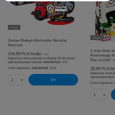
Okazja
Okazja
Zestaw Małego Mechanika Warsztat
Motocykl
2 duże Maty do
104,99 PLN
brutto
/
szt.
Równowagę dla
Najniższa cena produktu w okresie 30 dni przed
Raz na Dole" +
wprowadzeniem obniżki:
104,95 PLN
+1%
Cena regularna:
134,99 PLN
-22%
26,99 PLN
br
Najniższa cena p
wprowadzeniem o
Ilość produktów
Cena regularna:
Ilość produk