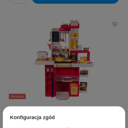
Promocja
0
(0 opinii)
Konfiguracja zgód
Kuchnia Aneks Kuchenny z Funkcją Świateł, Dźwięku i Wody