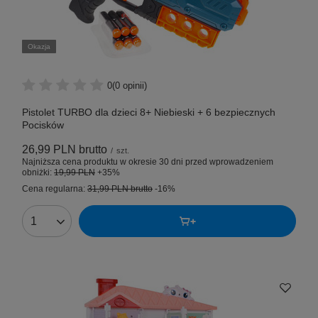
Okazja
0
(0 opinii)
Pistolet TURBO dla dzieci 8+ Niebieski + 6 bezpiecznych
Pocisków
26,99 PLN
brutto
/
szt.
Najniższa cena produktu w okresie 30 dni przed wprowadzeniem
obniżki:
19,99 PLN
+35%
Cena regularna:
31,99 PLN
brutto
-16%