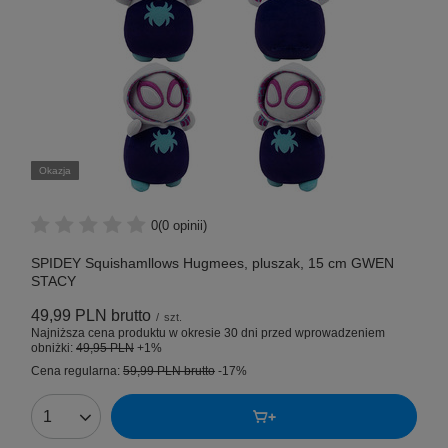
Okazja
0
(0 opinii)
SPIDEY Squishamllows Hugmees, pluszak, 15 cm GWEN
STACY
49,99 PLN
brutto
/
szt.
Najniższa cena produktu w okresie 30 dni przed wprowadzeniem
obniżki:
49,95 PLN
+1%
Cena regularna:
59,99 PLN
brutto
-17%