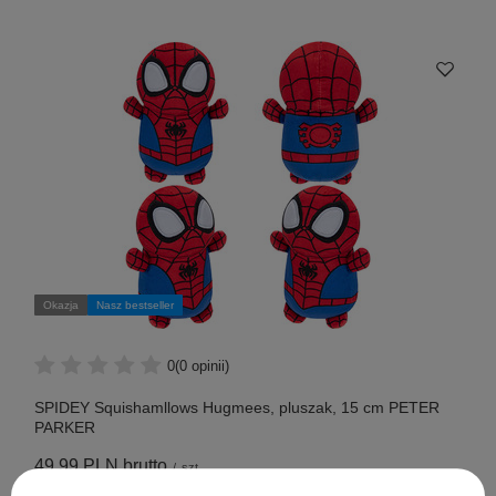
Okazja
Nasz bestseller
0
(0 opinii)
SPIDEY Squishamllows Hugmees, pluszak, 15 cm PETER
PARKER
49,99 PLN
brutto
/
szt.
Najniższa cena produktu w okresie 30 dni przed wprowadzeniem