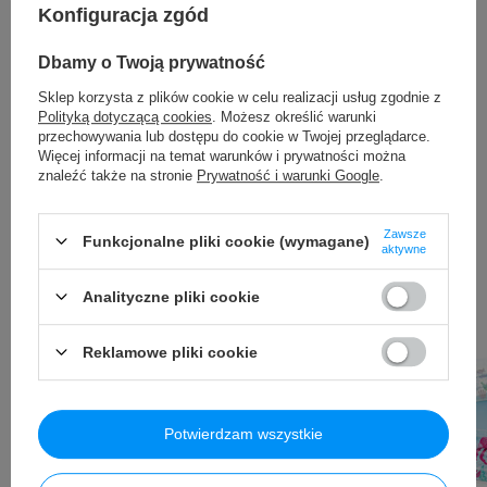
obniżki:
49,95 PLN
+1%
Konfiguracja zgód
Cena regularna:
59,99 PLN
brutto
-17%
Dbamy o Twoją prywatność
Sklep korzysta z plików cookie w celu realizacji usług zgodnie z
Polityką dotyczącą cookies
. Możesz określić warunki
przechowywania lub dostępu do cookie w Twojej przeglądarce.
Więcej informacji na temat warunków i prywatności można
znaleźć także na stronie
Prywatność i warunki Google
.
Rekomendowane dla Ciebie
Zawsze
Funkcjonalne pliki cookie (wymagane)
aktywne
Analityczne pliki cookie
Reklamowe pliki cookie
Potwierdzam wszystkie