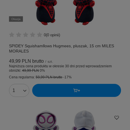
Okazja
0
(0 opinii)
SPIDEY Squishamllows Hugmees, pluszak, 15 cm MILES
MORALES
49,99 PLN
brutto
/
szt.
Najniższa cena produktu w okresie 30 dni przed wprowadzeniem
obniżki:
49,99 PLN
0%
Cena regularna:
59,99 PLN
brutto
-17%