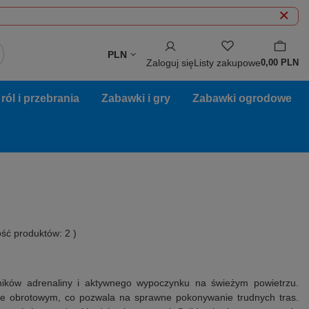
PLN
Zaloguj się
Listy zakupowe
0,00 PLN
ól i przebrania
Zabawki i gry
Zabawki ogrodowe
lość produktów:
2
)
ików adrenaliny i aktywnego wypoczynku na świeżym powietrzu.
ie obrotowym, co pozwala na sprawne pokonywanie trudnych tras.