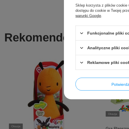
Sklep korzysta z plików cookie 
dostępu do cookie w Twojej prz
warunki Google
.
Funkcjonalne pliki 
Rekomendowane dla C
Analityczne pliki coo
Reklamowe pliki coo
Potwier
Okazja
Okazja
Gra Plansz