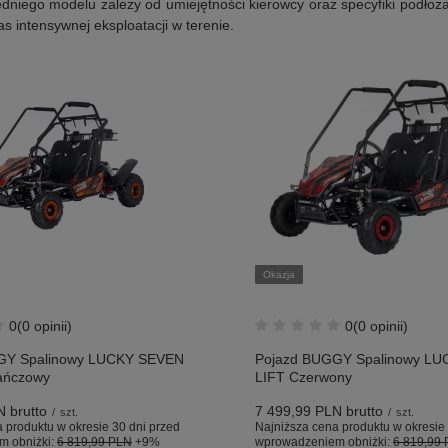
niego modelu zależy od umiejętności kierowcy oraz specyfiki podłoża
s intensywnej eksploatacji w terenie.
Okazja
0
(0 opinii)
0
(0 opinii)
GY Spalinowy LUCKY SEVEN
Pojazd BUGGY Spalinowy L
ańczowy
LIFT Czerwony
N
brutto
7 499,99 PLN
brutto
/
szt.
/
szt.
 produktu w okresie 30 dni przed
Najniższa cena produktu w okresie 
m obniżki:
6 819,99 PLN
+9%
wprowadzeniem obniżki:
6 819,99