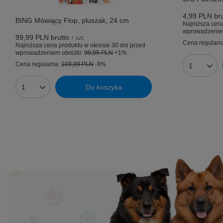
4,99 PLN
bru
BING Mówiący Flop, pluszak, 24 cm
Najniższa cena
wprowadzenie
99,99 PLN
brutto
/
szt.
Cena regularn
Najniższa cena produktu w okresie 30 dni przed
wprowadzeniem obniżki:
99,95 PLN
+1%
Cena regularna:
109,99 PLN
-9%
Ilość prod
Do koszyka
Ilość produktów