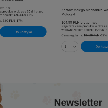
tto
/
szt.
Zestaw Małego Mechanika Wa
 produktu w okresie 30 dni przed
Motocykl
m obniżki:
4,95 PLN
+1%
a:
5,99 PLN
-17%
104,99 PLN
brutto
/
szt.
Najniższa cena produktu w okresie 
wprowadzeniem obniżki:
104,95 P
Do koszyka
uktów
Cena regularna:
134,99 PLN
-22%
Do kosz
Ilość produktów
Newsletter