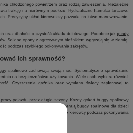
lnika chłodzonego powietrzem oraz rodzaj zawieszenia. Niezależne
wia trakcję na nierównym podłożu. Hydrauliczne hamulce tarczowe
h. Precyzyjny układ kierowniczy pozwala na łatwe manewrowanie,
ch oraz dbałości o czystość układu dolotowego. Podobnie jak
quady
ów. Solidne opony z agresywnym bieżnikiem wgryzają się w ziemię,
lność podczas szybkiego pokonywania zakrętów.
hować ich sprawność?
buggy spalinowe zachowają swoją moc. Systematyczne sprawdzanie
rednio na bezpieczeństwo użytkowania. Wiele osób wybiera również
bilność. Czyszczenie gaźnika oraz wymiana świecy zapłonowej to
 pracy pojazdu przez długie sezony. Każdy gokart buggy spalinowy
rzeglądy śrub. Rodzice często wybierają buggy spalinowe dla dzieci
niki pojazdu zwiększa pewność siebie kierowcy podczas pokonywania