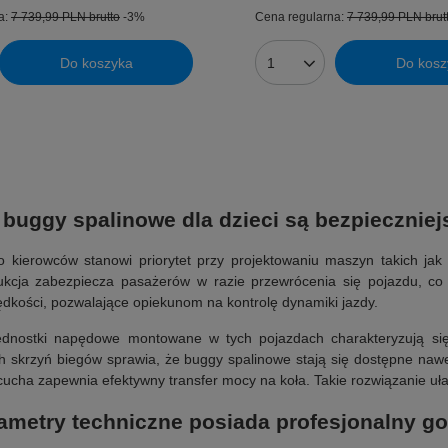
a:
7 739,99 PLN
brutto
-3%
Cena regularna:
7 739,99 PLN
brut
Do koszyka
Do kosz
 buggy spalinowe dla dzieci są bezpieczni
 kierowców stanowi priorytet przy projektowaniu maszyn takich jak 
rukcja zabezpiecza pasażerów w razie przewrócenia się pojazdu, 
rędkości, pozwalające opiekunom na kontrolę dynamiki jazdy.
dnostki napędowe montowane w tych pojazdach charakteryzują się 
 skrzyń biegów sprawia, że buggy spalinowe stają się dostępne naw
ucha zapewnia efektywny transfer mocy na koła. Takie rozwiązanie u
ametry techniczne posiada profesjonalny go