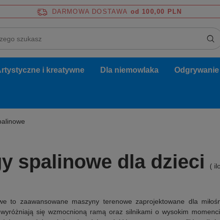
DARMOWA DOSTAWA
od 100,00 PLN
rtystyczne i kreatywne
Dla niemowlaka
Odgrywanie r
palinowe
y spalinowe dla dzieci
( i
we to zaawansowane maszyny terenowe zaprojektowane dla miłośn
e wyróżniają się wzmocnioną ramą oraz silnikami o wysokim momenc