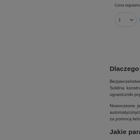
Cena regularn
Dlaczego
Bezpieczeństwo
Solidna konst
ograniczniki p
Nowoczesne je
automatycznych
za pomocą łańc
Jakie par