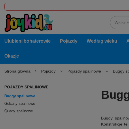
Ulubieni bohaterowie
Pojazdy
Według wieku
A
Okazje
Strona główna
Pojazdy
Pojazdy spalinowe
Buggy s
POJAZDY SPALINOWE
Bugg
Buggy spalinowe
Gokarty spalinowe
Quady spalinowe
Buggy spalino
Konstrukcje t