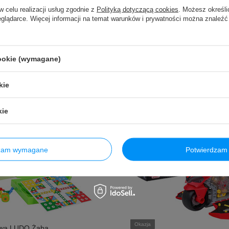
w celu realizacji usług zgodnie z
Polityką dotyczącą cookies
. Możesz określi
eglądarce. Więcej informacji na temat warunków i prywatności można znaleźć
cookie (wymagane)
iebie
kie
kie
dzam wymagane
Potwierdzam 
Okazja
owa LUDO Żaba