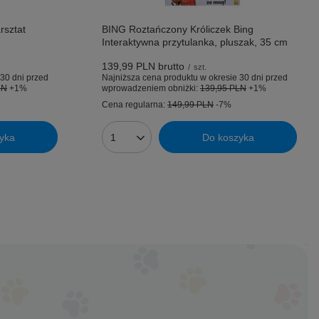
rsztat
BING Roztańczony Króliczek Bing
Interaktywna przytulanka, pluszak, 35 cm
139,99 PLN
brutto
/
szt.
30 dni przed
Najniższa cena produktu w okresie 30 dni przed
LN
+1%
wprowadzeniem obniżki:
139,95 PLN
+1%
Cena regularna:
149,99 PLN
-7%
yka
Do koszyka
Ilość produktów