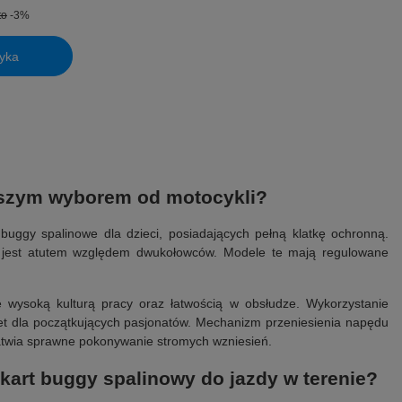
to
-3%
yka
ejszym wyborem od motocykli?
buggy spalinowe dla dzieci, posiadających pełną klatkę ochronną.
co jest atutem względem dwukołowców. Modele te mają regulowane
wysoką kulturą pracy oraz łatwością w obsłudze. Wykorzystanie
et dla początkujących pasjonatów. Mechanizm przeniesienia napędu
łatwia sprawne pokonywanie stromych wzniesień.
kart buggy spalinowy do jazdy w terenie?