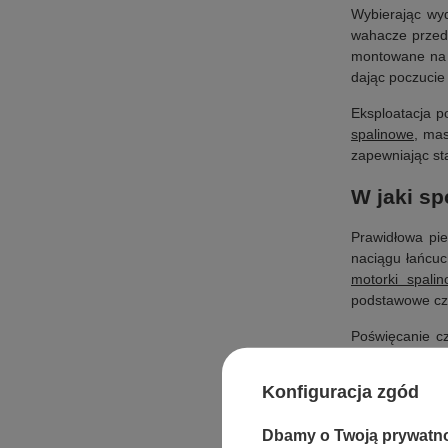
Wybierając wyd
wahacze przedn
montowane na 
dając poczuci
Eksploatacja p
spalinowe
, ma
zapewniając st
W jaki s
Prawidłowa pi
naciągu łańcuc
motorki spali
podstawowe cz
Poświęcanie cz
posiada specyf
jako narzędzie
Konfiguracja zgód
nowych szlakó
Dbamy o Twoją prywatn