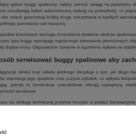
ajny gokart buggy spalinowy, należy zwrócić uwagę na parametry si
ie umożliwiają kołom autonomiczną reakcję na przeszkody, co popra
obu osiach gwarantują krótką drogę zatrzymania w każdych warunkac
e pełnego panowania nad maszyną.
ojazdów terenowych wymaga zrozumienia działania silników spalinowy
szyny typu buggy wymagają regularnego stosowania jakościowych olej
ały dopływ mocy. Odpowiednie ciśnienie w ogumieniu wpływa na stabi
posób serwisować buggy spalinowe aby zac
elęgnacja silnika oraz układu jezdnego decyduje o tym, jak długo 
ha zapobiega jego spadaniu oraz zużyciu zębatek, co wpływa bezpoś
nowe
, jednak to konstrukcje czterokołowe oferują największą sta
ynności serwisowe.
asu na obsługę techniczną przynosi korzyści w postaci bezawaryjnej
iczną charakterystykę pracy, którą warto poznać poprzez regularne p
 do nauki odpowiedzialności za posiadany sprzęt. Zrozumienie mecha
w.
ość