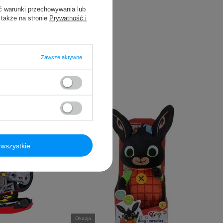
ć warunki przechowywania lub
 także na stronie
Prywatność i
Zawsze aktywne
wszystkie
Okazja