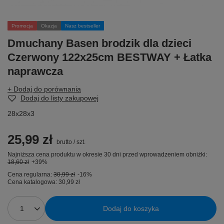
Promocja
Okazja
Nasz bestseller
Dmuchany Basen brodzik dla dzieci
Czerwony 122x25cm BESTWAY + Łatka
naprawcza
+ Dodaj do porównania
Dodaj do listy zakupowej
28x28x3
25,99 zł
brutto
/
szt.
Najniższa cena produktu w okresie 30 dni przed wprowadzeniem obniżki:
18,60 zł
+39%
Cena regularna:
30,99 zł
-16%
Cena katalogowa:
30,99 zł
Dodaj do koszyka