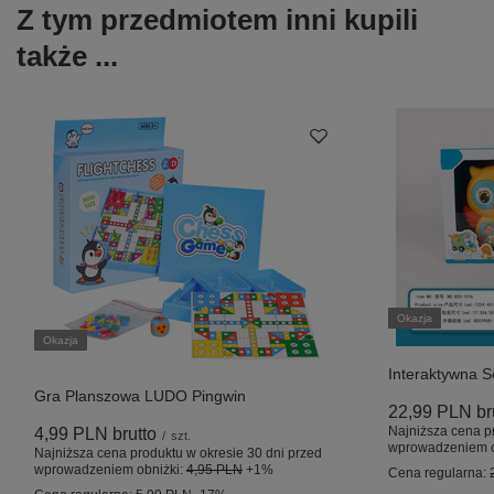
Z tym przedmiotem inni kupili
także ...
Okazja
Okazja
Interaktywna S
Gra Planszowa LUDO Pingwin
22,99 PLN
br
Najniższa cena p
4,99 PLN
brutto
/
szt.
wprowadzeniem o
Najniższa cena produktu w okresie 30 dni przed
wprowadzeniem obniżki:
4,95 PLN
+1%
Cena regularna: