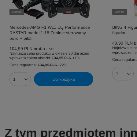
Okazja
Okazja
Mercedes-AMG F1 W11 EQ Performance
BING 4 Figur
RASTAR model 1:18 Zdalnie sterowany
figurka
bolid + pilot
49,99 PLN
br
Najniższa cena
104,99 PLN
brutto
/
szt.
wprowadzenie
Najniższa cena produktu w okresie 30 dni przed
wprowadzeniem obniżki:
104,95 PLN
+1%
Cena regularn
Cena regularna:
134,99 PLN
-22%
Ilość prod
Do koszyka
Ilość produktów
Z tym przedmiotem inni 