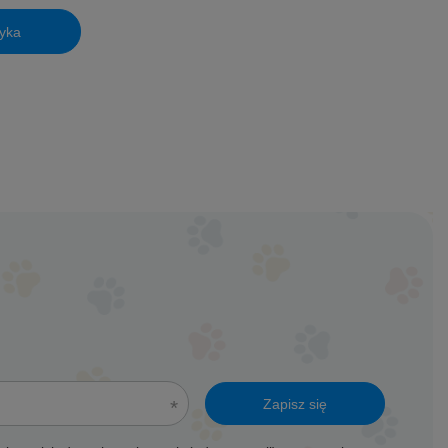
yka
Zapisz się