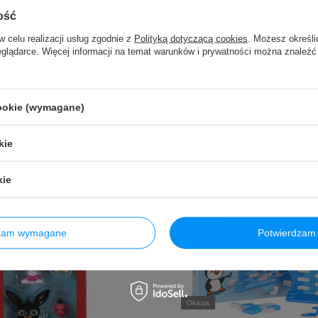
ość
w celu realizacji usług zgodnie z
Polityką dotyczącą cookies
. Możesz określi
eglądarce. Więcej informacji na temat warunków i prywatności można znaleźć
cookie (wymagane)
kie
kie
dzam wymagane
Potwierdzam 
Okazja