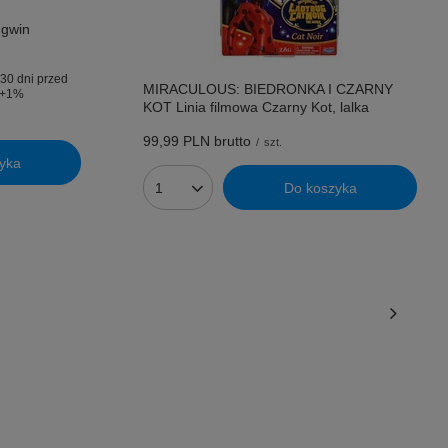
ngwin
30 dni przed
MIRACULOUS: BIEDRONKA I CZARNY
+1%
KOT Linia filmowa Czarny Kot, lalka
99,99 PLN
brutto
/
szt.
yka
Do koszyka
Ilość produktów