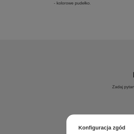
- kolorowe pudełko.
Zadaj pytan
Konfiguracja zgód