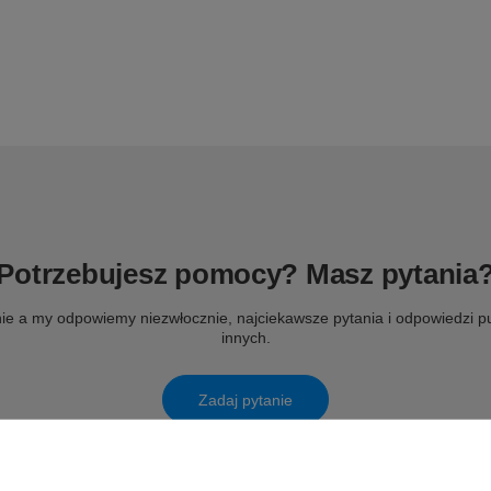
Potrzebujesz pomocy? Masz pytania
ie a my odpowiemy niezwłocznie, najciekawsze pytania i odpowiedzi pu
innych.
Zadaj pytanie