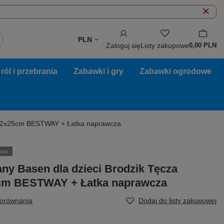
PLN
Zaloguj się
Listy zakupowe
0,00 PLN
ól i przebrania
Zabawki i gry
Zabawki ogrodowe
102x25cm BESTWAY + Łatka naprawcza
azja
y Basen dla dzieci Brodzik Tęcza
cm BESTWAY + Łatka naprawcza
porównania
Dodaj do listy zakupowej