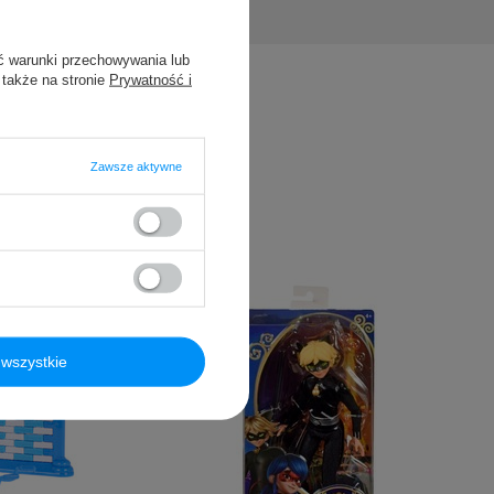
ć warunki przechowywania lub
 także na stronie
Prywatność i
Zawsze aktywne
wszystkie