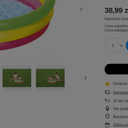
38,99 z
Najniższa cena
Cena regularn
Cena katalogo
Ostatnia
Darmowa
14
dni n
Ten prod
Bezpiec
Odroczon