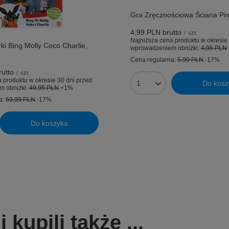
Gra Zręcznościowa Ściana Pi
4,99 PLN
brutto
/
szt.
Najniższa cena produktu w okresie 
ki Bing Molly Coco Charlie,
wprowadzeniem obniżki:
4,95 PLN
Cena regularna:
5,99 PLN
-17%
utto
/
szt.
 produktu w okresie 30 dni przed
Do kosz
Ilość produktów
m obniżki:
49,95 PLN
+1%
a:
59,99 PLN
-17%
Do koszyka
uktów
kupili także ...