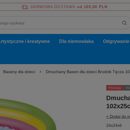
DARMOWA DOSTAWA
od 100,00 PLN
rtystyczne i kreatywne
Dla niemowlaka
Odgrywanie r
Baseny dla dzieci
Dmuchany Basen dla dzieci Brodzik Tęcza 
Promocja
Ok
Dmuchan
102x25
+ Dodaj do 
24x24x6