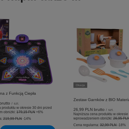
Okazja
na z Funkcją Ciepła
Zestaw Garnków z BIO Materi
brutto
/
szt.
 produktu w okresie 30 dni przed
26,99 PLN
brutto
/
szt.
m obniżki:
179,15 PLN
+6%
Najniższa cena produktu w okresie 
wprowadzeniem obniżki:
26,95 PL
a:
219,99 PLN
-14%
Cena regularna:
32,99 PLN
-18%