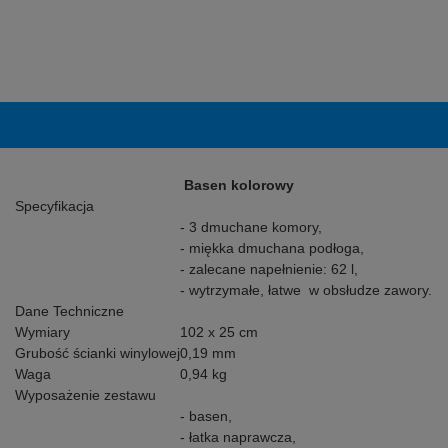
Basen kolorowy
Specyfikacja
- 3 dmuchane komory,
- miękka dmuchana podłoga,
- zalecane napełnienie: 62 l,
- wytrzymałe, łatwe w obsłudze zawory.
Dane Techniczne
Wymiary
102 x 25 cm
Grubość ścianki winylowej
0,19 mm
Waga
0,94 kg
Wyposażenie zestawu
- basen,
- łatka naprawcza,