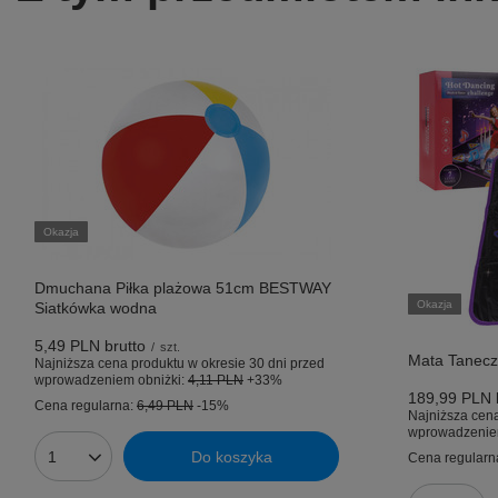
Okazja
Dmuchana Piłka plażowa 51cm BESTWAY
Okazja
Siatkówka wodna
5,49 PLN
brutto
/
szt.
Mata Tanecz
Najniższa cena produktu w okresie 30 dni przed
wprowadzeniem obniżki:
4,11 PLN
+33%
189,99 PLN
Cena regularna:
6,49 PLN
-15%
Najniższa cena
wprowadzenie
Do koszyka
Cena regularn
Ilość produktów