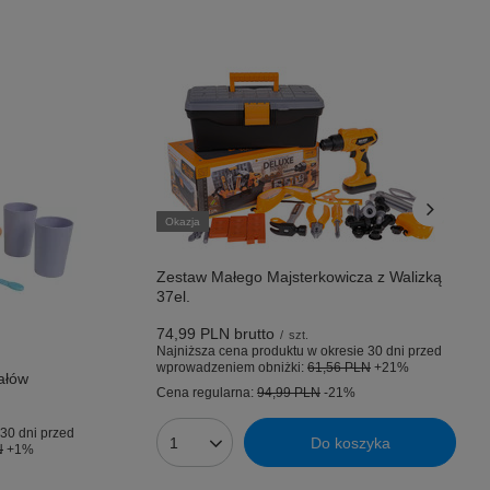
Okazja
Zestaw Małego Majsterkowicza z Walizką
37el.
74,99 PLN
brutto
/
szt.
Najniższa cena produktu w okresie 30 dni przed
wprowadzeniem obniżki:
61,56 PLN
+21%
ałów
Cena regularna:
94,99 PLN
-21%
30 dni przed
Do koszyka
N
+1%
Ilość produktów