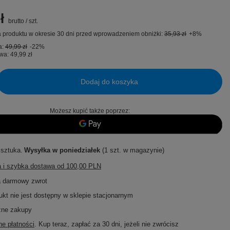
ł
brutto
/
szt.
 produktu w okresie 30 dni przed wprowadzeniem obniżki:
35,93 zł
+8%
a:
49,99 zł
-22%
wa:
49,99 zł
Dodaj do koszyka
Możesz kupić także poprzez:
 sztuka
Wysyłka
w poniedziałek
(1 szt. w magazynie)
 i szybka dostawa
od
100,00 PLN
a darmowy zwrot
ukt nie jest dostępny w sklepie stacjonarnym
zne zakupy
e płatności
. Kup teraz, zapłać za 30 dni, jeżeli nie zwrócisz