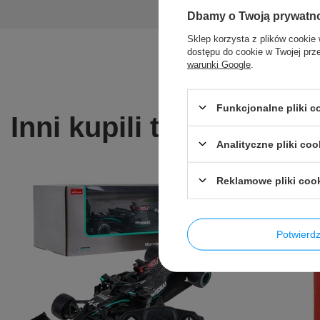
Dbamy o Twoją prywatn
Sklep korzysta z plików cookie 
dostępu do cookie w Twojej prz
warunki Google
.
Funkcjonalne pliki 
Inni kupili także ...
Analityczne pliki coo
Reklamowe pliki coo
Potwier