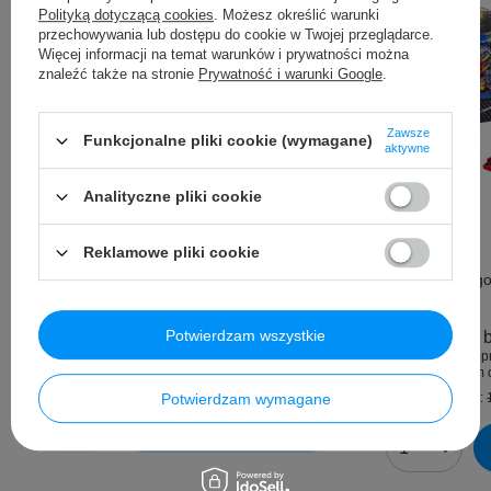
Polityką dotyczącą cookies
. Możesz określić warunki
przechowywania lub dostępu do cookie w Twojej przeglądarce.
Więcej informacji na temat warunków i prywatności można
znaleźć także na stronie
Prywatność i warunki Google
.
Zawsze
Funkcjonalne pliki cookie (wymagane)
aktywne
Analityczne pliki cookie
Okazja
Okazja
Reklamowe pliki cookie
Latająca Kula Czerwona
Zestaw Małego
Motocykl
21,99 PLN
brutto
/
szt.
Potwierdzam wszystkie
104,99 PLN
b
Najniższa cena produktu w okresie 30 dni przed
wprowadzeniem obniżki:
21,95 PLN
+1%
Najniższa cena p
wprowadzeniem o
Cena regularna:
24,99 PLN
-12%
Potwierdzam wymagane
Cena regularna:
Ilość produktów
Ilość produk