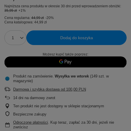
Najniższa cena produktu w okresie 30 dni przed wprowadzeniem obniżki:
35,95 zł
+1%
Cena regularna:
44,99 zł
-20%
Cena katalogowa:
44,99 zł
Dodaj do koszyka
Możesz kupić także poprzez:
Produkt na zamówienie
Wysyłka
we wtorek
(149 szt. w
magazynie)
Darmowa i szybka dostawa
od
100,00 PLN
14
dni na darmowy zwrot
Ten produkt nie jest dostępny w sklepie stacjonarnym
Bezpieczne zakupy
Odroczone płatności
. Kup teraz, zapłać za 30 dni, jeżeli nie
zwrócisz