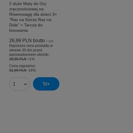
2 duże Maty do Gry
zręcznościowej na
Równowagę dla dzieci 3+
"Raz na Górze Raz na
Dole" + Tarcza do
losowania
26,99 PLN
brutto
/
szt.
Najniższa cena produktu w
okresie 30 dni przed
wprowadzeniem obniżki:
26,95 PLN
+1%
Cena regularna:
31,99 PLN
-16%
Ilość produktów