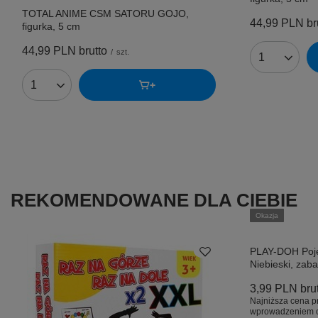
TOTAL ANIME CSM SATORU GOJO,
44,99 PLN
br
figurka, 5 cm
44,99 PLN
brutto
/
szt.
Ilość produk
Ilość produktów
REKOMENDOWANE DLA CIEBIE
Okazja
PLAY-DOH Poj
Niebieski, zab
3,99 PLN
bru
Najniższa cena p
wprowadzeniem o