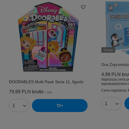
Okazja
Gra Zręcznośc
4,99 PLN
bru
Najniższa cena p
DOORABLES Multi Peek Seria 11, figurki
wprowadzeniem o
Cena regularna:
79,99 PLN
brutto
/
szt.
Ilość produk
Ilość produktów