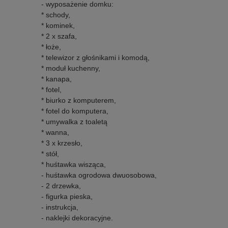
- wyposażenie domku:
* schody,
* kominek,
* 2 x szafa,
* łoże,
* telewizor z głośnikami i komodą,
* moduł kuchenny,
* kanapa,
* fotel,
* biurko z komputerem,
* fotel do komputera,
* umywalka z toaletą
* wanna,
* 3 x krzesło,
* stół,
* huśtawka wisząca,
- huśtawka ogrodowa dwuosobowa,
- 2 drzewka,
- figurka pieska,
- instrukcja,
- naklejki dekoracyjne.