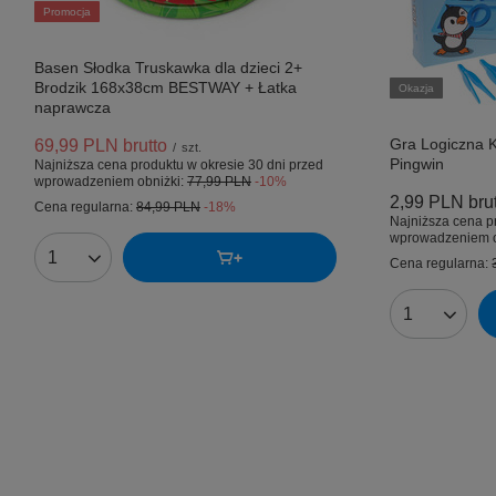
Promocja
Basen Słodka Truskawka dla dzieci 2+
Brodzik 168x38cm BESTWAY + Łatka
Okazja
naprawcza
Gra Logiczna K
69,99 PLN
brutto
/
szt.
Pingwin
Najniższa cena produktu w okresie 30 dni przed
wprowadzeniem obniżki:
77,99 PLN
-10%
2,99 PLN
bru
Cena regularna:
84,99 PLN
-18%
Najniższa cena p
wprowadzeniem o
Cena regularna:
Ilość produktów
Ilość produk