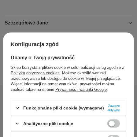
Szczegółowe dane
Opinie
Konfiguracja zgód
Dbamy o Twoją prywatność
Sklep korzysta z plików cookie w celu realizacji usług zgodnie z
Polityką dotyczącą cookies
. Możesz określić warunki
przechowywania lub dostępu do cookie w Twojej przeglądarce.
Więcej informacji na temat warunków i prywatności można
znaleźć także na stronie
Prywatność i warunki Google
.
Zawsze
Funkcjonalne pliki cookie (wymagane)
Potrzebujesz pomocy? Masz
aktywne
pytania?
Analityczne pliki cookie
Zadaj pytanie a my odpowiemy niezwłocznie, najciekawsze