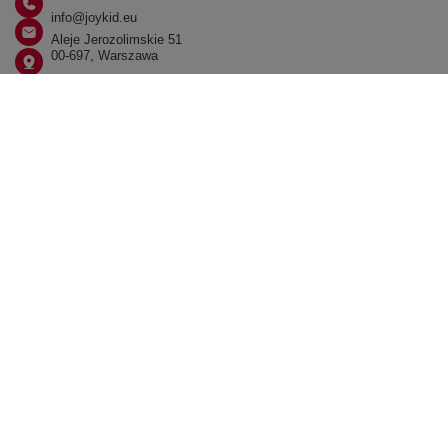
info@joykid.eu
Aleje Jerozolimskie 51
00-697, Warszawa
W sklepie prezentujemy ceny brutto (z VAT).
Stawki VAT dla konsumentów z kraju:
Polska
.