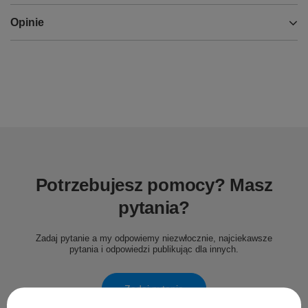
Opinie
Potrzebujesz pomocy? Masz
pytania?
Zadaj pytanie a my odpowiemy niezwłocznie, najciekawsze
pytania i odpowiedzi publikując dla innych.
Zadaj pytanie