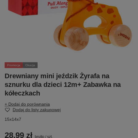
Promocja
Okazja
Drewniany mini jeździk Żyrafa na
sznurku dla dzieci 12m+ Zabawka na
kółeczkach
+ Dodaj do porównania
Dodaj do listy zakupowej
15x14x7
28,99 zł
brutto
/
szt.