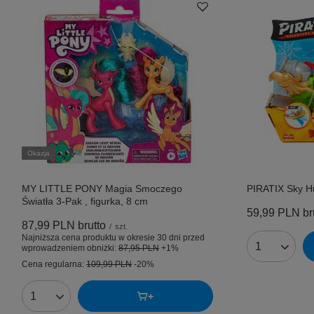
Okazja
MY LITTLE PONY Magia Smoczego
PIRATIX Sky Hu
Światła 3-Pak , figurka, 8 cm
59,99 PLN
br
87,99 PLN
brutto
/
szt.
Najniższa cena produktu w okresie 30 dni przed
wprowadzeniem obniżki:
87,95 PLN
+1%
Ilość produk
Cena regularna:
109,99 PLN
-20%
Ilość produktów