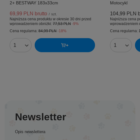
2+ BESTWAY 183x33cm
Motocykl
69,99 PLN
brutto
104,99 PLN
b
/
szt.
Najniższa cena produktu w okresie 30 dni przed
Najniższa cena p
wprowadzeniem obniżki:
77,53 PLN
-9%
wprowadzeniem o
Cena regularna:
84,99 PLN
-18%
Cena regularna:
Ilość produktów
Ilość produk
Newsletter
Opis newslettera