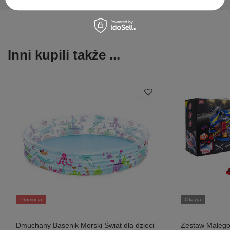
Inni kupili także ...
Promocja
Okazja
Dmuchany Basenik Morski Świat dla dzieci
Zestaw Małego