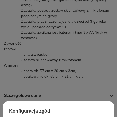
dźwięk).
Zabawka posiada zestaw słuchawkowy z mikrofonem
podpinanym do gitary.
Zabawka przeznaczona jest dla dzieci od 3-go roku
życia i posiada certyfikat CE.
Zabawka zasilana jest bateriami typu 3 x AA (brak w
zestawie).
Zawartość
zestawu
- gitara z paskiem,
- zestaw słuchawkowy z mikrofonem.
Wymiary
- gitara ok. 57 cm x 20 cm x 3cm,
- opakowanie ok. 58 cm x 21 cm x 6 cm
Szczegółowe dane
Opinie
Konfiguracja zgód