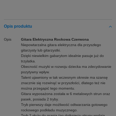
Opis produktu
Opis
Gitara Elektryczna Rockowa Czerwona
Niepowtarzalna gitara elektryczna dla przyszłego
gitarzysty lub gitarzystki.
Dzięki niewielkim gabarytom idealnie pasuje już do
trzylatka.
Obecność muzyki w rozwoju dziecka ma zdecydowanie
pozytywny wpływ.
Talent ujawniony w tak wczesnym okresie ma szansę
znacznie się rozwinąć w przyszłości, dlatego też nie
można przegapić tego momentu.
Gitara wyposażona została w 6 metalowych strun oraz
pasek, posiada 2 tryby.
Tryb pierwszy daje możliwość odtwarzania gotowego
rockowego podkładu muzycznego.
Tryb 2 służy do grania (po dotknięciu struny wydają