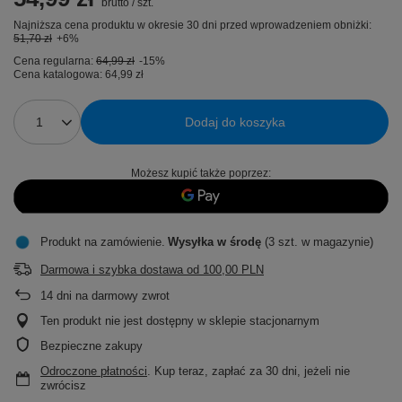
brutto
/
szt.
Najniższa cena produktu w okresie 30 dni przed wprowadzeniem obniżki:
51,70 zł
+6%
Cena regularna:
64,99 zł
-15%
Cena katalogowa:
64,99 zł
Dodaj do koszyka
Możesz kupić także poprzez:
Produkt na zamówienie
Wysyłka
w środę
(3 szt. w magazynie)
Darmowa i szybka dostawa
od
100,00 PLN
14
dni na darmowy zwrot
Ten produkt nie jest dostępny w sklepie stacjonarnym
Bezpieczne zakupy
Odroczone płatności
. Kup teraz, zapłać za 30 dni, jeżeli nie
zwrócisz