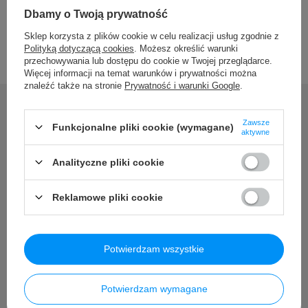
Dbamy o Twoją prywatność
Sklep korzysta z plików cookie w celu realizacji usług zgodnie z
Polityką dotyczącą cookies
. Możesz określić warunki
przechowywania lub dostępu do cookie w Twojej przeglądarce.
Więcej informacji na temat warunków i prywatności można
znaleźć także na stronie
Prywatność i warunki Google
.
Zawsze
Funkcjonalne pliki cookie (wymagane)
aktywne
Potrzebujesz pomocy? Masz
pytania?
Analityczne pliki cookie
Zadaj pytanie a my odpowiemy niezwłocznie, najciekawsze
Reklamowe pliki cookie
pytania i odpowiedzi publikując dla innych.
Zadaj pytanie
Potwierdzam wszystkie
Potwierdzam wymagane