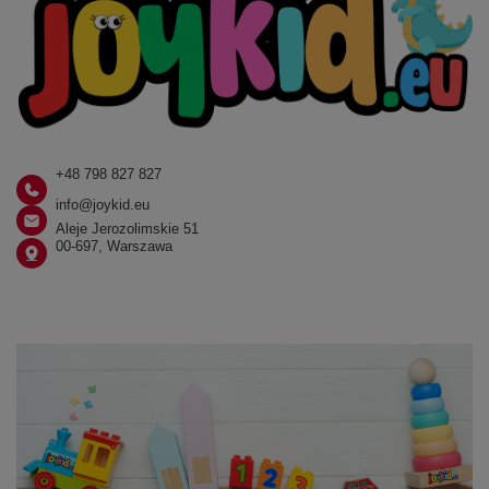
+48 798 827 827
info@joykid.eu
Aleje Jerozolimskie 51
00-697, Warszawa