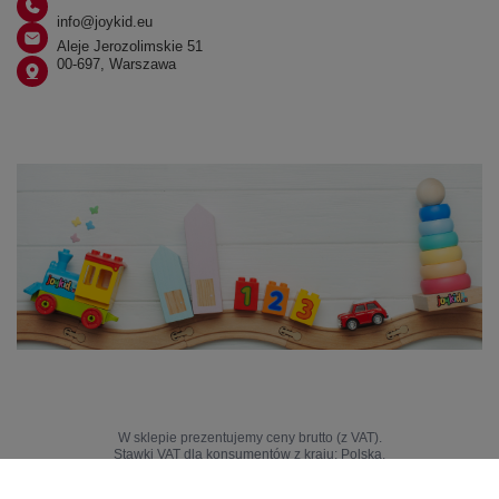
info@joykid.eu
Aleje Jerozolimskie 51
00-697, Warszawa
W sklepie prezentujemy ceny brutto (z VAT).
Stawki VAT dla konsumentów z kraju:
Polska
.