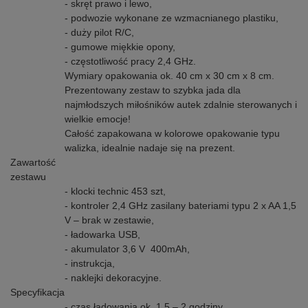
- skręt prawo i lewo,
- podwozie wykonane ze wzmacnianego plastiku,
- duży pilot R/C,
- gumowe miękkie opony,
- częstotliwość pracy 2,4 GHz.
Wymiary opakowania ok. 40 cm x 30 cm x 8 cm.
Prezentowany zestaw to szybka jada dla
najmłodszych miłośników autek zdalnie sterowanych i
wielkie emocje!
Całość zapakowana w kolorowe opakowanie typu
walizka, idealnie nadaje się na prezent.
Zawartość
zestawu
- klocki technic 453 szt,
- kontroler 2,4 GHz zasilany bateriami typu 2 x AA 1,5
V – brak w zestawie,
- ładowarka USB,
- akumulator 3,6 V 400mAh,
- instrukcja,
- naklejki dekoracyjne.
Specyfikacja
- czas ładowania ok. 1,5 – 2 godziny,