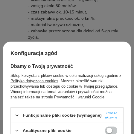
- zasięg około 50 metrów,
- czas zabawy ok. 10-15 minut,
- maksymalna prędkość ok. 6 km/h,
- materiał tworzywo sztuczne,
- zabawka przeznaczona dla dzieci od 6-go roku
życia.
Konfiguracja zgód
Szczegółowe dane
Dbamy o Twoją prywatność
Opinie
Sklep korzysta z plików cookie w celu realizacji usług zgodnie z
Polityką dotyczącą cookies
. Możesz określić warunki
przechowywania lub dostępu do cookie w Twojej przeglądarce.
Więcej informacji na temat warunków i prywatności można
znaleźć także na stronie
Prywatność i warunki Google
.
Zawsze
Funkcjonalne pliki cookie (wymagane)
aktywne
Analityczne pliki cookie