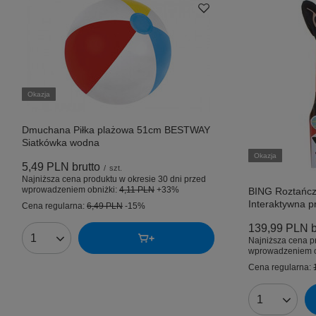
Okazja
Dmuchana Piłka plażowa 51cm BESTWAY
Siatkówka wodna
Okazja
5,49 PLN
brutto
/
szt.
Najniższa cena produktu w okresie 30 dni przed
wprowadzeniem obniżki:
4,11 PLN
+33%
BING Roztańcz
Interaktywna p
Cena regularna:
6,49 PLN
-15%
139,99 PLN
b
Najniższa cena p
Ilość produktów
wprowadzeniem o
Cena regularna:
Ilość produk