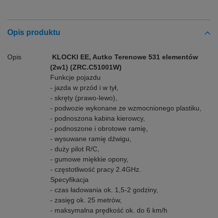
Opis produktu
Opis
KLOCKI EE, Autko Terenowe 531 elementów
(2w1) (ZRC.C51001W)
Funkcje pojazdu
- jazda w przód i w tył,
- skręty (prawo-lewo),
- podwozie wykonane ze wzmocnionego plastiku,
- podnoszona kabina kierowcy,
- podnoszone i obrotowe ramię,
- wysuwane ramię dźwigu,
- duży pilot R/C,
- gumowe miękkie opony,
- częstotliwość pracy 2.4GHz.
Specyfikacja
- czas ładowania ok. 1,5-2 godziny,
- zasięg ok. 25 metrów,
- maksymalna prędkość ok. do 6 km/h