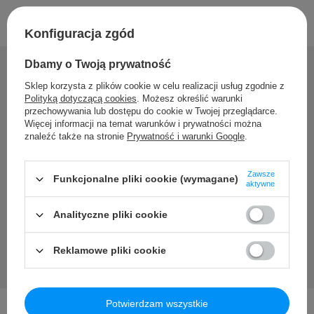
Konfiguracja zgód
Dbamy o Twoją prywatność
Sklep korzysta z plików cookie w celu realizacji usług zgodnie z
Polityką dotyczącą cookies
. Możesz określić warunki
Potrzebujesz pomocy? Masz
przechowywania lub dostępu do cookie w Twojej przeglądarce.
pytania?
Więcej informacji na temat warunków i prywatności można
znaleźć także na stronie
Prywatność i warunki Google
.
Zadaj pytanie a my odpowiemy niezwłocznie, najciekawsze
pytania i odpowiedzi publikując dla innych.
Zawsze
Funkcjonalne pliki cookie (wymagane)
aktywne
Zadaj pytanie
Analityczne pliki cookie
Reklamowe pliki cookie
Potwierdzam wszystkie