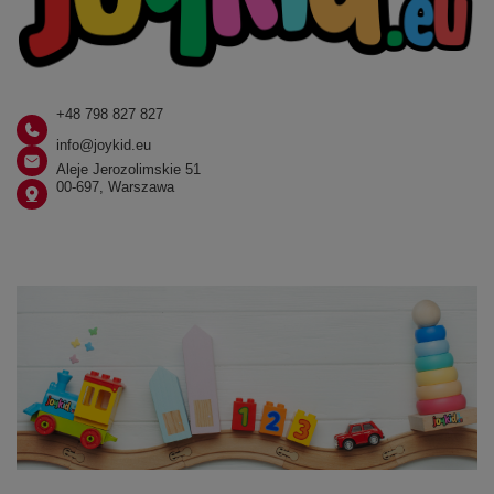
+48 798 827 827
info@joykid.eu
Aleje Jerozolimskie 51
00-697, Warszawa