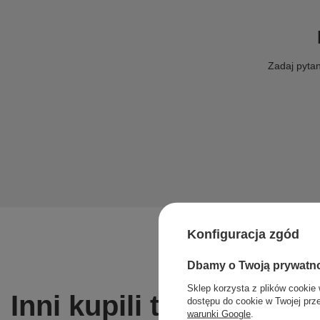
Zadaj pytan
Konfiguracja zgód
Dbamy o Twoją prywatn
Sklep korzysta z plików cookie 
Inni kupili także ...
dostępu do cookie w Twojej prz
warunki Google
.