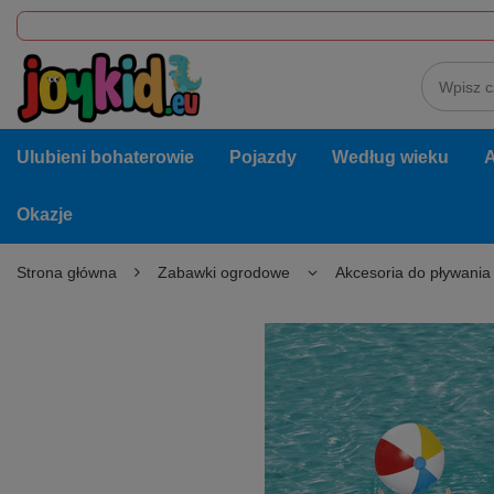
Ulubieni bohaterowie
Pojazdy
Według wieku
A
Okazje
Strona główna
Zabawki ogrodowe
Akcesoria do pływania