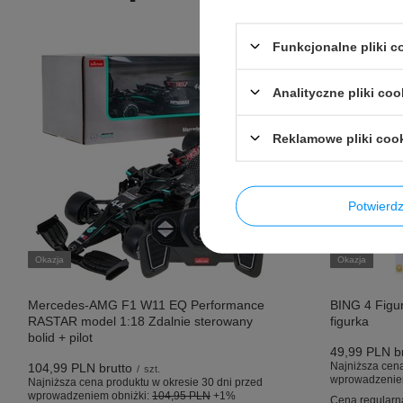
Funkcjonalne pliki 
Analityczne pliki coo
Reklamowe pliki coo
Potwier
Okazja
Okazja
Mercedes-AMG F1 W11 EQ Performance
BING 4 Figur
RASTAR model 1:18 Zdalnie sterowany
figurka
bolid + pilot
49,99 PLN
br
Najniższa cena
104,99 PLN
brutto
/
szt.
wprowadzenie
Najniższa cena produktu w okresie 30 dni przed
wprowadzeniem obniżki:
104,95 PLN
+1%
Cena regularn