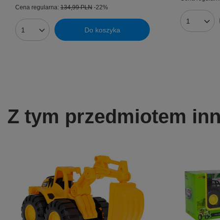
Cena regularna:
134,99 PLN
-22%
Ilość prod
Do koszyka
Ilość produktów
Z tym przedmiotem inni 