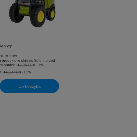
talowy
utto
/
szt.
 produktu w okresie 30 dni przed
m obniżki:
12,95 PLN
+1%
a:
14,99 PLN
-13%
Do koszyka
uktów