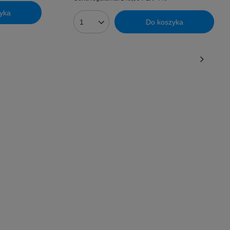
yka
Do koszyka
Ilość produktów