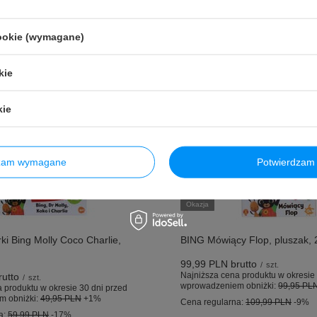
cookie (wymagane)
kie
kie
dzam wymagane
Potwierdzam 
Okazja
ki Bing Molly Coco Charlie,
BING Mówiący Flop, pluszak,
99,99 PLN
brutto
/
szt.
Najniższa cena produktu w okresie 
utto
/
szt.
wprowadzeniem obniżki:
99,95 PL
 produktu w okresie 30 dni przed
m obniżki:
49,95 PLN
+1%
Cena regularna:
109,99 PLN
-9%
a:
59,99 PLN
-17%