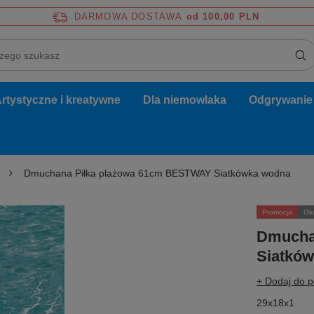
DARMOWA DOSTAWA
od 100,00 PLN
rtystyczne i kreatywne
Dla niemowlaka
Odgrywanie r
Dmuchana Piłka plażowa 61cm BESTWAY Siatkówka wodna
Promocja
Ok
Dmucha
Siatkó
+ Dodaj do 
29x18x1