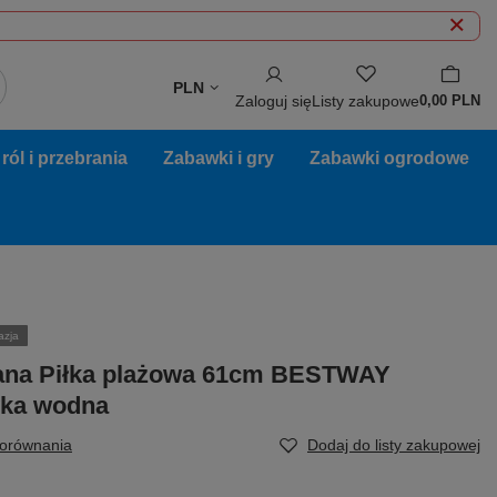
PLN
Zaloguj się
Listy zakupowe
0,00 PLN
ól i przebrania
Zabawki i gry
Zabawki ogrodowe
azja
na Piłka plażowa 61cm BESTWAY
wka wodna
porównania
Dodaj do listy zakupowej