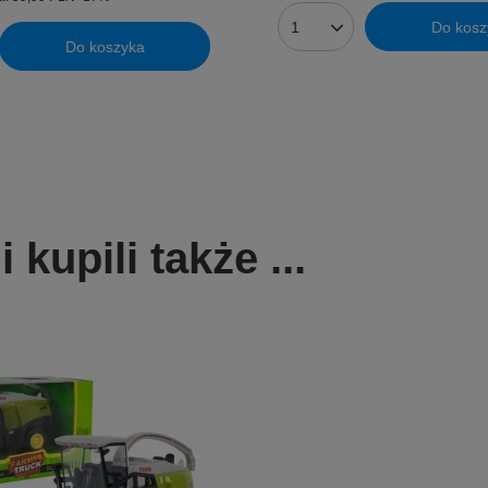
Do kosz
Ilość produktów
Do koszyka
uktów
kupili także ...