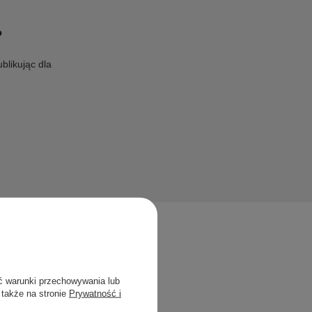
?
blikując dla
ć warunki przechowywania lub
 także na stronie
Prywatność i