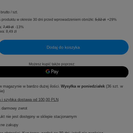
brutto
/
szt.
 produktu w okresie 30 dni przed wprowadzeniem obniżki:
5,02 zł
+29%
a:
7,49 zł
-13%
wa:
8,49 zł
Dodaj do koszyka
Możesz kupić także poprzez:
w magazynie w bardzo dużej ilości
Wysyłka
w poniedziałek
(36 szt. w
ie)
 i szybka dostawa
od
100,00 PLN
a darmowy zwrot
ukt nie jest dostępny w sklepie stacjonarnym
zne zakupy