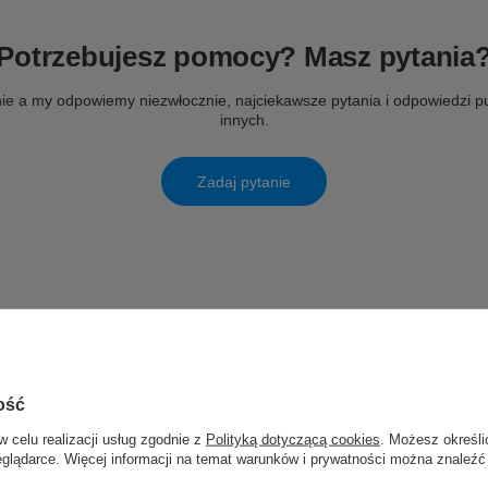
Potrzebujesz pomocy? Masz pytania
ie a my odpowiemy niezwłocznie, najciekawsze pytania i odpowiedzi pu
innych.
Zadaj pytanie
ość
w celu realizacji usług zgodnie z
Polityką dotyczącą cookies
. Możesz określi
eglądarce. Więcej informacji na temat warunków i prywatności można znaleźć