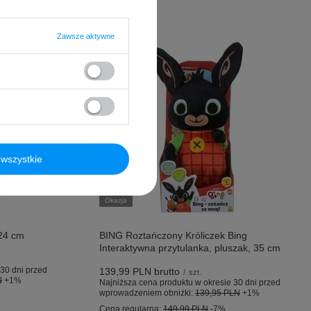
Zawsze aktywne
wszystkie
Okazja
 24 cm
BING Roztańczony Króliczek Bing
Interaktywna przytulanka, pluszak, 35 cm
30 dni przed
139,99 PLN
brutto
/
szt.
N
+1%
Najniższa cena produktu w okresie 30 dni przed
wprowadzeniem obniżki:
139,95 PLN
+1%
Cena regularna:
149,99 PLN
-7%