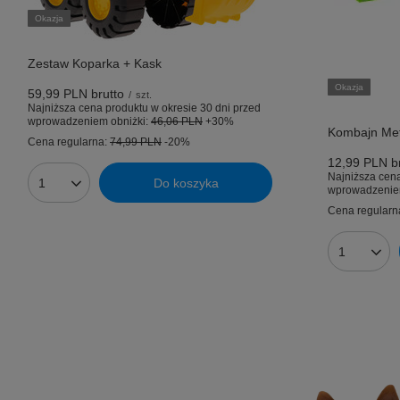
Okazja
Zestaw Koparka + Kask
Okazja
59,99 PLN
brutto
/
szt.
Najniższa cena produktu w okresie 30 dni przed
wprowadzeniem obniżki:
46,06 PLN
+30%
Kombajn Me
Cena regularna:
74,99 PLN
-20%
12,99 PLN
br
Najniższa cena
Do koszyka
Ilość produktów
wprowadzenie
Cena regularn
Ilość prod