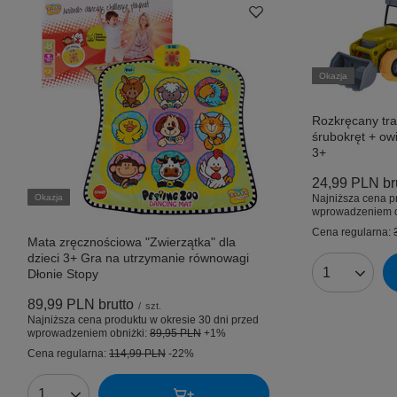
Okazja
Rozkręcany tra
śrubokręt + ow
3+
24,99 PLN
br
Okazja
Najniższa cena p
wprowadzeniem o
Cena regularna:
Mata zręcznościowa "Zwierzątka" dla
dzieci 3+ Gra na utrzymanie równowagi
Dłonie Stopy
Ilość produk
89,99 PLN
brutto
/
szt.
Najniższa cena produktu w okresie 30 dni przed
wprowadzeniem obniżki:
89,95 PLN
+1%
Cena regularna:
114,99 PLN
-22%