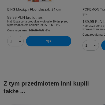
BING Mówiący Flop, pluszak, 24 cm
POKEMON Train
gra
99,99 PLN
brutto
/
szt.
139,99 PLN
b
Najniższa cena produktu w okresie 30 dni przed
wprowadzeniem obniżki:
99,95 PLN
+1%
Najniższa cena p
wprowadzeniem o
Cena regularna:
109,99 PLN
-9%
Cena regularna:
Ilość produktów
Ilość produk
Z tym przedmiotem inni kupili
także ...