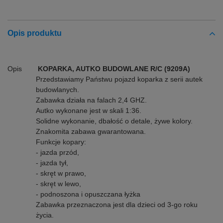
Opis produktu
Opis
KOPARKA, AUTKO BUDOWLANE R/C (9209A)
Przedstawiamy Państwu pojazd koparka z serii autek
budowlanych.
Zabawka działa na falach 2,4 GHZ.
Autko wykonane jest w skali 1:36.
Solidne wykonanie, dbałość o detale, żywe kolory.
Znakomita zabawa gwarantowana.
Funkcje kopary:
- jazda przód,
- jazda tył,
- skręt w prawo,
- skręt w lewo,
- podnoszona i opuszczana łyżka
Zabawka przeznaczona jest dla dzieci od 3-go roku
życia.