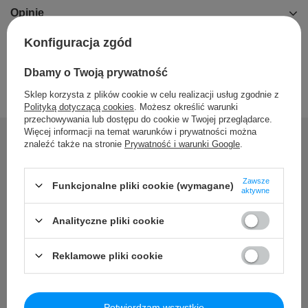
Opinie
Konfiguracja zgód
Dbamy o Twoją prywatność
Sklep korzysta z plików cookie w celu realizacji usług zgodnie z
Polityką dotyczącą cookies
. Możesz określić warunki
przechowywania lub dostępu do cookie w Twojej przeglądarce.
Więcej informacji na temat warunków i prywatności można
znaleźć także na stronie
Prywatność i warunki Google
.
Potrzebujesz pomocy? Masz
Zawsze
Funkcjonalne pliki cookie (wymagane)
aktywne
pytania?
Analityczne pliki cookie
Zadaj pytanie a my odpowiemy niezwłocznie, najciekawsze
pytania i odpowiedzi publikując dla innych.
Reklamowe pliki cookie
Zadaj pytanie
Potwierdzam wszystkie