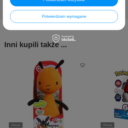
Potwierdzam wymagane
Inni kupili także ...
Okazja
Okazja