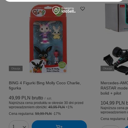
Okazja
Okazja
BING 4 Figurki Bing Molly Coco Charlie,
Mercedes-AMG
figurka
RASTAR model 
bolid + pilot
49,99 PLN
brutto
/
szt.
104,99 PLN
b
Najniższa cena produktu w okresie 30 dni przed
wprowadzeniem obniżki:
49,95 PLN
+1%
Najniższa cena p
wprowadzeniem o
Cena regularna:
59,99 PLN
-17%
Cena regularna: