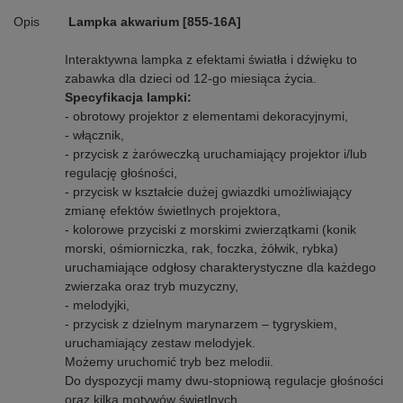
Opis
Lampka akwarium [855-16A]
Interaktywna lampka z efektami światła i dźwięku to
zabawka dla dzieci od 12-go miesiąca życia.
Specyfikacja lampki:
- obrotowy projektor z elementami dekoracyjnymi,
- włącznik,
- przycisk z żaróweczką uruchamiający projektor i/lub
regulację głośności,
- przycisk w kształcie dużej gwiazdki umożliwiający
zmianę efektów świetlnych projektora,
- kolorowe przyciski z morskimi zwierzątkami (konik
morski, ośmiorniczka, rak, foczka, żółwik, rybka)
uruchamiające odgłosy charakterystyczne dla każdego
zwierzaka oraz tryb muzyczny,
- melodyjki,
- przycisk z dzielnym marynarzem – tygryskiem,
uruchamiający zestaw melodyjek.
Możemy uruchomić tryb bez melodii.
Do dyspozycji mamy dwu-stopniową regulacje głośności
oraz kilka motywów świetlnych.