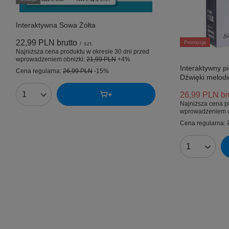
Interaktywna Sowa Żółta
22,99 PLN
brutto
Promocja
/
szt.
Najniższa cena produktu w okresie 30 dni przed
wprowadzeniem obniżki:
21,99 PLN
+4%
Interaktywny pi
Cena regularna:
26,99 PLN
-15%
Dźwięki melodi
26,99 PLN
br
Ilość produktów
Najniższa cena p
wprowadzeniem o
Cena regularna:
Ilość produk