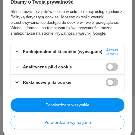
Dbamy o Twoją prywatność
Sklep korzysta z plików cookie w celu realizacji usług zgodnie z
Potrzebujesz pomocy? Masz
Polityką dotyczącą cookies
. Możesz określić warunki
przechowywania lub dostępu do cookie w Twojej przeglądarce.
pytania?
Więcej informacji na temat warunków i prywatności można
znaleźć także na stronie
Prywatność i warunki Google
.
Zadaj pytanie a my odpowiemy niezwłocznie, najciekawsze
pytania i odpowiedzi publikując dla innych.
Zawsze
Funkcjonalne pliki cookie (wymagane)
aktywne
Zadaj pytanie
Analityczne pliki cookie
Reklamowe pliki cookie
Potwierdzam wszystkie
Inni kupili także ...
Potwierdzam wymagane