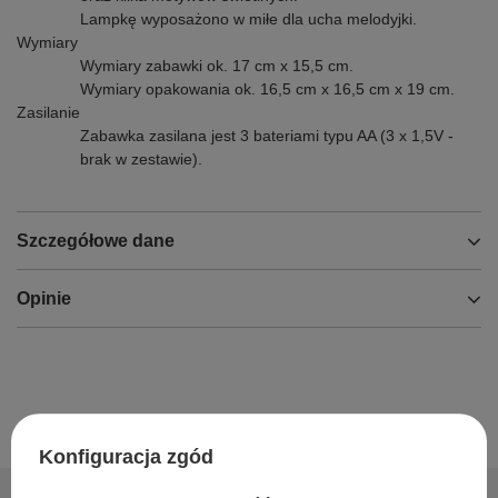
Lampkę wyposażono w miłe dla ucha melodyjki.
Wymiary
Wymiary zabawki ok. 17 cm x 15,5 cm.
Wymiary opakowania ok. 16,5 cm x 16,5 cm x 19 cm.
Zasilanie
Zabawka zasilana jest 3 bateriami typu AA (3 x 1,5V -
brak w zestawie).
Szczegółowe dane
Opinie
Konfiguracja zgód