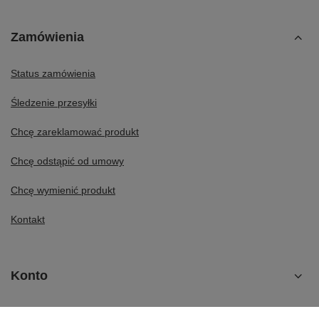
Zamówienia
Status zamówienia
Śledzenie przesyłki
Chcę zareklamować produkt
Chcę odstąpić od umowy
Chcę wymienić produkt
Kontakt
Konto