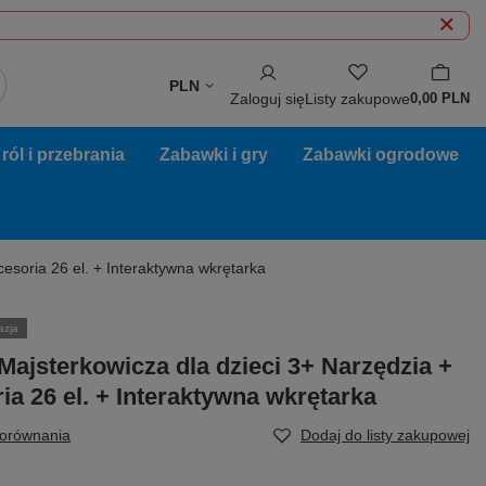
PLN
Zaloguj się
Listy zakupowe
0,00 PLN
ól i przebrania
Zabawki i gry
Zabawki ogrodowe
esoria 26 el. + Interaktywna wkrętarka
azja
Majsterkowicza dla dzieci 3+ Narzędzia +
ia 26 el. + Interaktywna wkrętarka
porównania
Dodaj do listy zakupowej