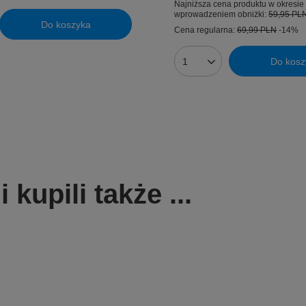
Najniższa cena produktu w okresie 
wprowadzeniem obniżki:
59,95 PL
Do koszyka
uktów
Cena regularna:
69,99 PLN
-14%
Do kosz
Ilość produktów
kupili także ...