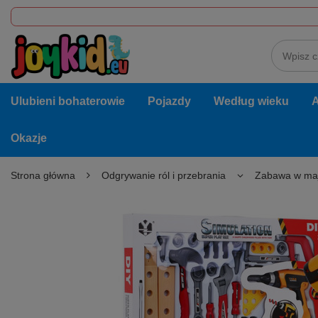
Ulubieni bohaterowie
Pojazdy
Według wieku
A
Okazje
Strona główna
Odgrywanie ról i przebrania
Zabawa w maj