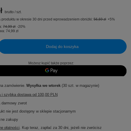
ł
brutto
/
szt.
 produktu w okresie 30 dni przed wprowadzeniem obniżki:
56,69 zł
+5%
a:
74,99 zł
-20%
wa:
74,99 zł
Dodaj do koszyka
Możesz kupić także poprzez:
na zamówienie
Wysyłka
we wtorek
(30 szt. w magazynie)
 i szybka dostawa
od
100,00 PLN
a darmowy zwrot
ukt nie jest dostępny w sklepie stacjonarnym
zne zakupy
e płatności
. Kup teraz, zapłać za 30 dni, jeżeli nie zwrócisz