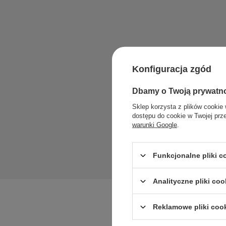
Konfiguracja zgód
Zadaj pytan
Dbamy o Twoją prywatn
Sklep korzysta z plików cookie 
dostępu do cookie w Twojej prz
warunki Google
.
Funkcjonalne pliki 
Analityczne pliki coo
Reklamowe pliki coo