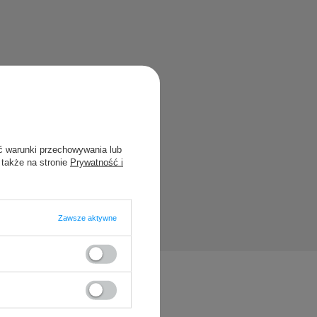
?
blikując dla
ć warunki przechowywania lub
 także na stronie
Prywatność i
Zawsze aktywne