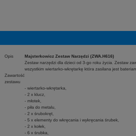
Opis
Majsterkowicz Zestaw Narzędzi (ZWA.H616)
Zestaw narzędzi dla dzieci od 3-go roku życia. Zestaw za
wszystkim wiertarko-wkrętarkę która zasilana jest bateri
Zawartość
zestawu
- wiertarko-wkrętarka,
- 2 x klucz,
- młotek,
- piła do metalu,
- 2 x śrubokręt,
- 5 x elementy do wkręcania i wykręcania śrubek,
- 2 x kołek,
- 6 x śrubka,