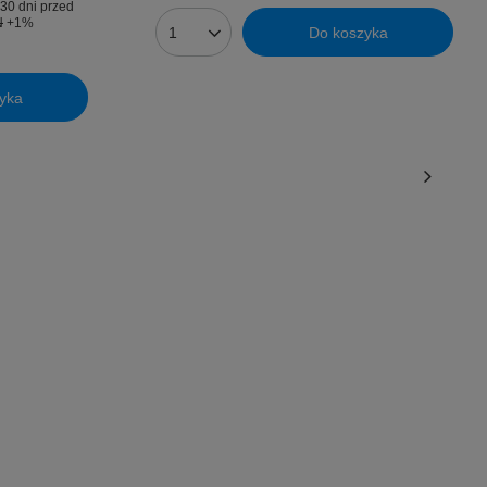
30 dni przed
N
+1%
Do koszyka
Ilość produktów
yka