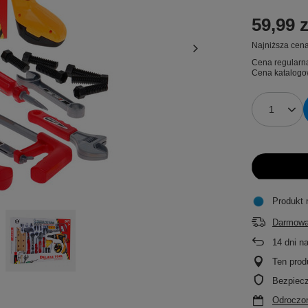
59,99 z
Najniższa cena
Cena regularn
Cena katalogo
Produkt 
Darmowa
14
dni n
Ten prod
Bezpiec
Odroczon