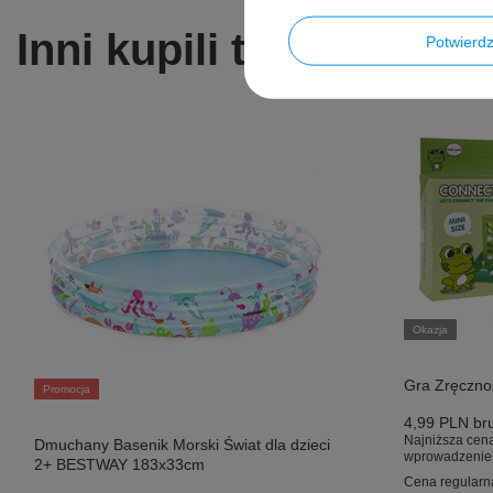
Inni kupili także ...
Potwier
Okazja
Gra Zręczno
Promocja
4,99 PLN
bru
Najniższa cena
Dmuchany Basenik Morski Świat dla dzieci
wprowadzenie
2+ BESTWAY 183x33cm
Cena regularn