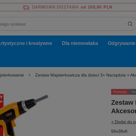
DARMOWA DOSTAWA
od 100,00 PLN
rtystyczne i kreatywne
Dla niemowlaka
Odgrywanie r
sterkowanie
Zestaw Majsterkowicza dla dzieci 3+ Narzędzia + Akc
Promocja
Ok
Zestaw 
Akcesor
+ Dodaj do 
56x38x6