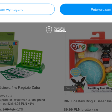
dzam wymagane
Potwierdzam 
ściowa 4 w Rzędzie Żaba
Okazja
tto
/
szt.
 produktu w okresie 30 dni przed
BING Zestaw Bing z Basenikie
m obniżki:
4,95 PLN
+1%
59,99 PLN
brutto
a:
5,99 PLN
-17%
/
szt.