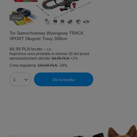
Okazja
Tor Samochodowy Wyścigowy TRACK
SPORT Długość Trasy 308cm
84,99 PLN
brutto
/
szt.
Najniższa cena produktu w okresie 30 dni przed
wprowadzeniem obniżki:
84,95 PLN
+1%
Cena regularna:
104,99 PLN
-19%
Do koszyka
Ilość produktów