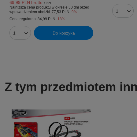
69,99 PLN
brutto
/
szt.
Najniższa cena produktu w okresie 30 dni przed
wprowadzeniem obniżki:
77,53 PLN
-9%
Ilość prod
Cena regularna:
84,99 PLN
-18%
Do koszyka
Ilość produktów
Z tym przedmiotem inni 