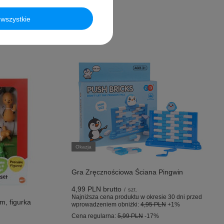
wszystkie
Okazja
Gra Zręcznościowa Ściana Pingwin
4,99 PLN
brutto
/
szt.
Najniższa cena produktu w okresie 30 dni przed
m, figurka
wprowadzeniem obniżki:
4,95 PLN
+1%
Cena regularna:
5,99 PLN
-17%