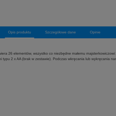
Opis produktu
Szczegółowe dane
Opinie
wiera 26 elementów, wszystko co niezbędne małemu majsterkowiczowi: koł
ami typu 2 x AA (brak w zestawie). Podczas wkręcania lub wykręcania na