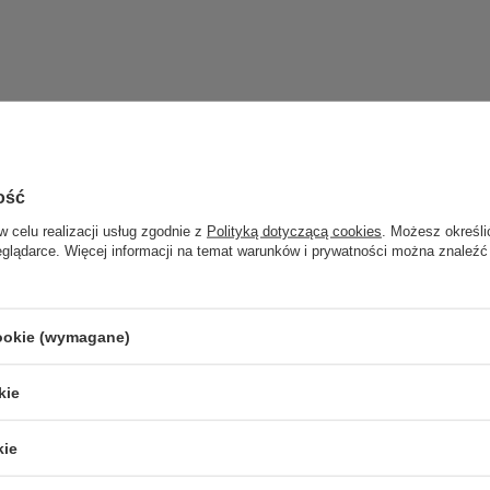
Potrzebujesz pomocy? Masz pytania
ie a my odpowiemy niezwłocznie, najciekawsze pytania i odpowiedzi pu
innych.
ość
w celu realizacji usług zgodnie z
Polityką dotyczącą cookies
. Możesz określi
eglądarce. Więcej informacji na temat warunków i prywatności można znaleźć
Zadaj pytanie
cookie (wymagane)
kie
kie