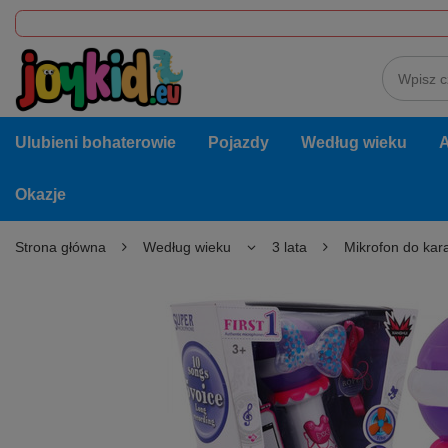
Ulubieni bohaterowie
Pojazdy
Według wieku
A
Okazje
Strona główna
Według wieku
3 lata
Mikrofon do kar