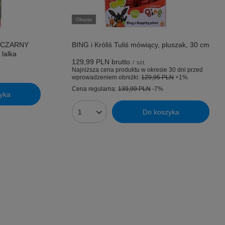
Okazja
 CZARNY
BING i Króliś Tuliś mówiący, pluszak, 30 cm
 lalka
129,99 PLN
brutto
/
szt.
Najniższa cena produktu w okresie 30 dni przed
wprowadzeniem obniżki:
129,95 PLN
+1%
Cena regularna:
139,99 PLN
-7%
yka
Do koszyka
Ilość produktów