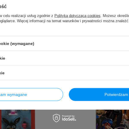
ość
w celu realizacji usług zgodnie z
Polityką dotyczącą cookies
. Możesz określi
eglądarce. Więcej informacji na temat warunków i prywatności można znaleźć
cookie (wymagane)
kie
kie
dzam wymagane
Potwierdzam 