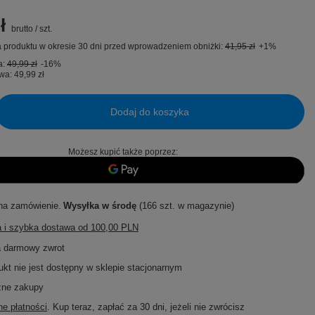
ł
brutto
/
szt.
 produktu w okresie 30 dni przed wprowadzeniem obniżki:
41,95 zł
+1%
a:
49,99 zł
-16%
wa:
49,99 zł
Dodaj do koszyka
Możesz kupić także poprzez:
na zamówienie
Wysyłka
w środę
(166 szt. w magazynie)
 i szybka dostawa
od
100,00 PLN
a darmowy zwrot
ukt nie jest dostępny w sklepie stacjonarnym
zne zakupy
e płatności
. Kup teraz, zapłać za 30 dni, jeżeli nie zwrócisz