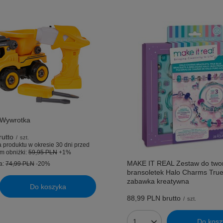
 Wywrotka
utto
/
szt.
 produktu w okresie 30 dni przed
m obniżki:
59,95 PLN
+1%
MAKE IT REAL Zestaw do two
a:
74,99 PLN
-20%
bransoletek Halo Charms True
zabawka kreatywna
Do koszyka
uktów
88,99 PLN
brutto
/
szt.
Do kosz