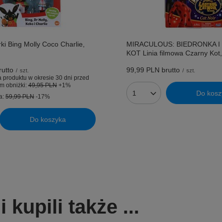
ki Bing Molly Coco Charlie,
MIRACULOUS: BIEDRONKA I
KOT Linia filmowa Czarny Kot,
utto
99,99 PLN
brutto
/
szt.
/
szt.
 produktu w okresie 30 dni przed
m obniżki:
49,95 PLN
+1%
Do kosz
Ilość produktów
a:
59,99 PLN
-17%
Do koszyka
uktów
kupili także ...