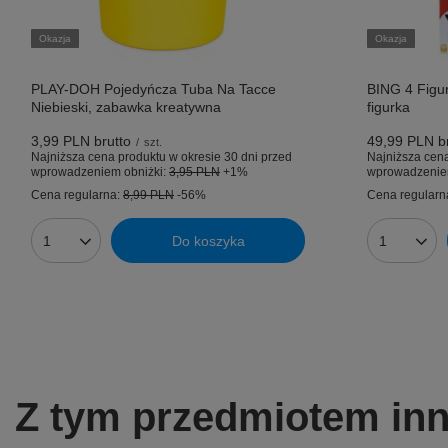
Okazja
Okazja
PLAY-DOH Pojedyńcza Tuba Na Tacce
BING 4 Figur
Niebieski, zabawka kreatywna
figurka
3,99 PLN
brutto
49,99 PLN
br
/
szt.
Najniższa cena produktu w okresie 30 dni przed
Najniższa cena
wprowadzeniem obniżki:
3,95 PLN
+1%
wprowadzenie
Cena regularna:
8,99 PLN
-56%
Cena regularn
Do koszyka
Ilość produktów
Ilość prod
Z tym przedmiotem inni 