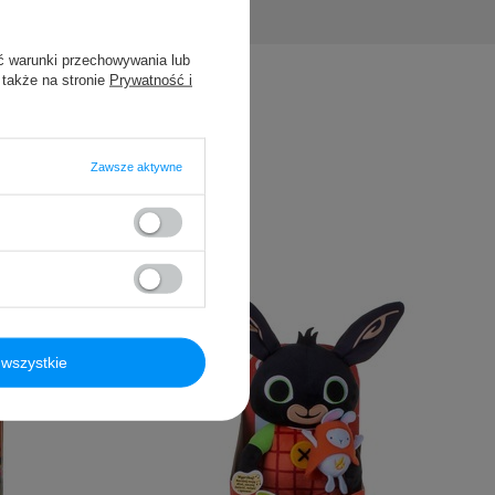
ć warunki przechowywania lub
 także na stronie
Prywatność i
Zawsze aktywne
wszystkie