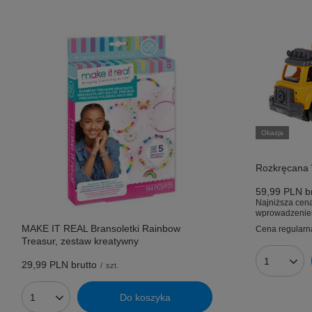
Okazja
Rozkręcana
59,99 PLN
br
Najniższa cena
wprowadzenie
MAKE IT REAL Bransoletki Rainbow
Cena regularn
Treasur, zestaw kreatywny
29,99 PLN
brutto
Ilość prod
/
szt.
Do koszyka
Ilość produktów