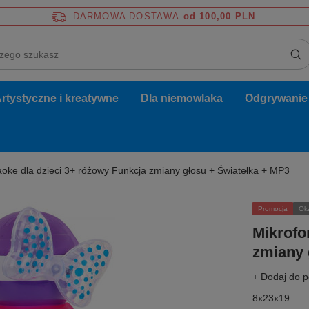
DARMOWA DOSTAWA
od 100,00 PLN
rtystyczne i kreatywne
Dla niemowlaka
Odgrywanie r
aoke dla dzieci 3+ różowy Funkcja zmiany głosu + Światełka + MP3
Promocja
Ok
Mikrofo
zmiany 
+ Dodaj do 
8x23x19