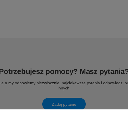
Potrzebujesz pomocy? Masz pytania
ie a my odpowiemy niezwłocznie, najciekawsze pytania i odpowiedzi pu
innych.
Zadaj pytanie