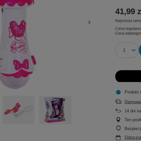
41,99 z
Najniższa cena
Cena regularn
Cena katalogo
Produkt 
Darmowa
14
dni n
Ten prod
Bezpiec
Odroczon