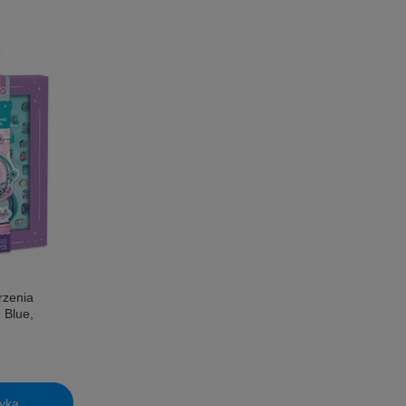
rzenia
 Blue,
yka