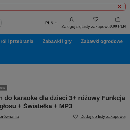
PLN
Zaloguj się
Listy zakupowe
0,00 PLN
ól i przebrania
Zabawki i gry
Zabawki ogrodowe
azja
n do karaoke dla dzieci 3+ różowy Funkcja
głosu + Światełka + MP3
porównania
Dodaj do listy zakupowej