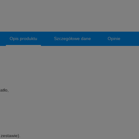
Opis produktu
Szczegółowe dane
Opinie
atło,
 zestawie).