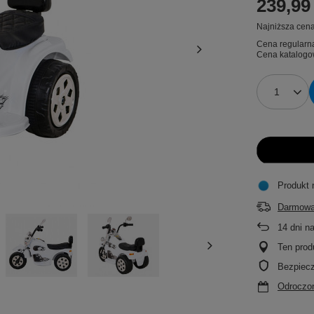
239,99 
Najniższa cena
Cena regularn
Cena katalogo
Produkt 
Darmowa
14
dni n
Ten prod
Bezpiec
Odroczon