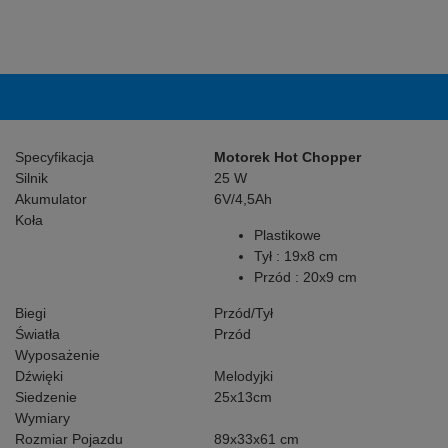
Specyfikacja
Motorek Hot Chopper
Silnik
25 W
Akumulator
6V/4,5Ah
Koła
Plastikowe
Tył : 19x8 cm
Przód : 20x9 cm
Biegi
Przód/Tył
Światła
Przód
Wyposażenie
Dźwięki
Melodyjki
Siedzenie
25x13cm
Wymiary
Rozmiar Pojazdu
89x33x61 cm