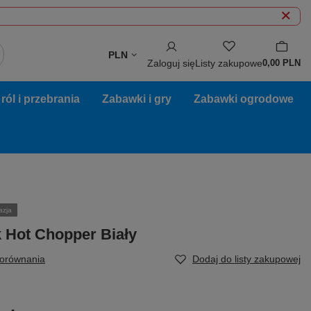
PLN
Zaloguj się
Listy zakupowe
0,00 PLN
ól i przebrania
Zabawki i gry
Zabawki ogrodowe
azja
 Hot Chopper Biały
porównania
Dodaj do listy zakupowej