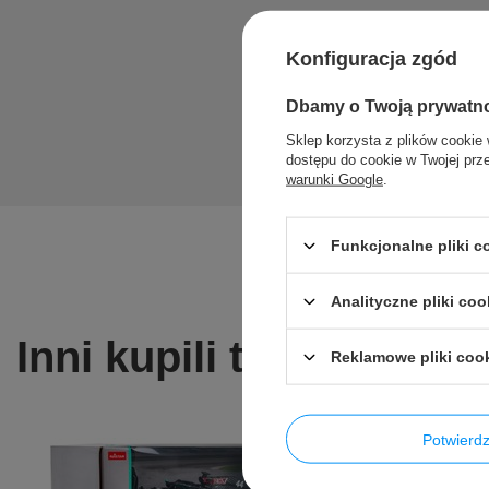
Konfiguracja zgód
Dbamy o Twoją prywatn
Sklep korzysta z plików cookie 
dostępu do cookie w Twojej prz
warunki Google
.
Funkcjonalne pliki 
Analityczne pliki coo
Inni kupili także ...
Reklamowe pliki coo
Potwier