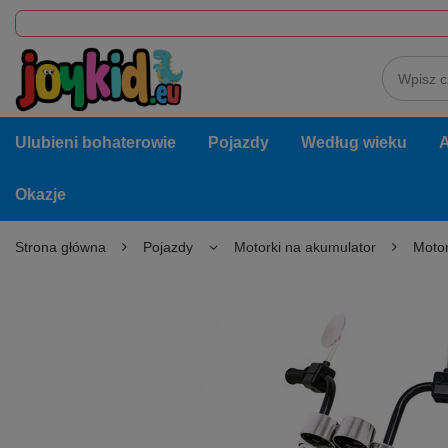
Ulubieni bohaterowie
Pojazdy
Według wieku
A
Okazje
Strona główna
Pojazdy
Motorki na akumulator
Motor