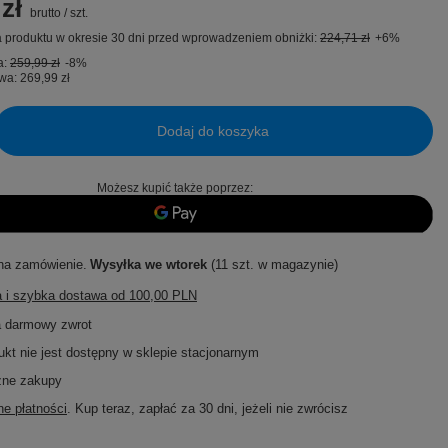
zł
brutto
/
szt.
 produktu w okresie 30 dni przed wprowadzeniem obniżki:
224,71 zł
+6%
a:
259,99 zł
-8%
wa:
269,99 zł
Dodaj do koszyka
Możesz kupić także poprzez:
na zamówienie
Wysyłka
we wtorek
(11 szt. w magazynie)
 i szybka dostawa
od
100,00 PLN
a darmowy zwrot
ukt nie jest dostępny w sklepie stacjonarnym
zne zakupy
e płatności
. Kup teraz, zapłać za 30 dni, jeżeli nie zwrócisz