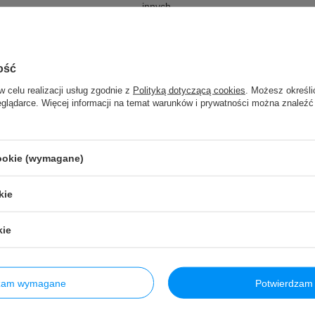
innych.
Zadaj pytanie
ość
w celu realizacji usług zgodnie z
Polityką dotyczącą cookies
. Możesz określi
eglądarce. Więcej informacji na temat warunków i prywatności można znaleźć
cookie (wymagane)
kie
kie
dzam wymagane
Potwierdzam 