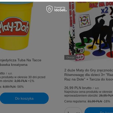
Okazja
ojedyńcza Tuba Na Tacce
zabawka kreatywna
2 duże Maty do Gry zręcznośc
tto
/
szt.
Równowagę dla dzieci 3+ "Ra
 produktu w okresie 30 dni przed
Raz na Dole" + Tarcza do los
m obniżki:
3,95 PLN
+1%
a:
8,99 PLN
-56%
26,99 PLN
brutto
/
szt.
Najniższa cena produktu w okresie 
wprowadzeniem obniżki:
26,95 PL
Do koszyka
uktów
Cena regularna:
31,99 PLN
-16%
Do kosz