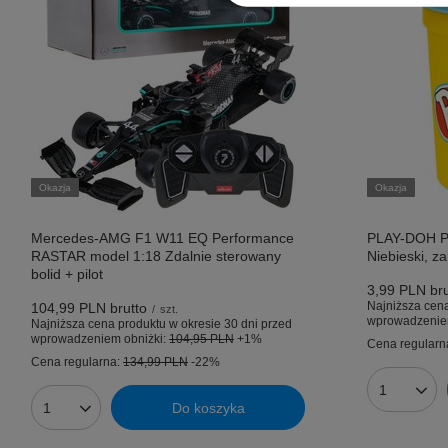
Okazja
Okazja
Mercedes-AMG F1 W11 EQ Performance
PLAY-DOH P
RASTAR model 1:18 Zdalnie sterowany
Niebieski, 
bolid + pilot
3,99 PLN
bru
Najniższa cena
104,99 PLN
brutto
/
szt.
wprowadzenie
Najniższa cena produktu w okresie 30 dni przed
wprowadzeniem obniżki:
104,95 PLN
+1%
Cena regularn
Cena regularna:
134,99 PLN
-22%
Ilość prod
Do koszyka
Ilość produktów