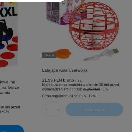
Okazja
Latająca Kula Czerwona
21,99 PLN
brutto
/
szt.
iowej na
Najniższa cena produktu w okresie 30 dni przed
z na Górze
wprowadzeniem obniżki:
21,95 PLN
+1%
owania
Cena regularna:
24,99 PLN
-12%
30 dni przed
Do koszyka
Ilość produktów
N
+1%
yka