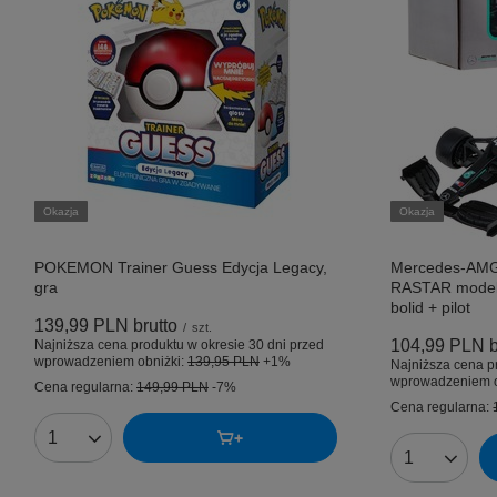
Okazja
Okazja
POKEMON Trainer Guess Edycja Legacy,
Mercedes-AMG
gra
RASTAR model 
bolid + pilot
139,99 PLN
brutto
/
szt.
104,99 PLN
b
Najniższa cena produktu w okresie 30 dni przed
wprowadzeniem obniżki:
139,95 PLN
+1%
Najniższa cena p
wprowadzeniem o
Cena regularna:
149,99 PLN
-7%
Cena regularna:
Ilość produktów
Ilość produk