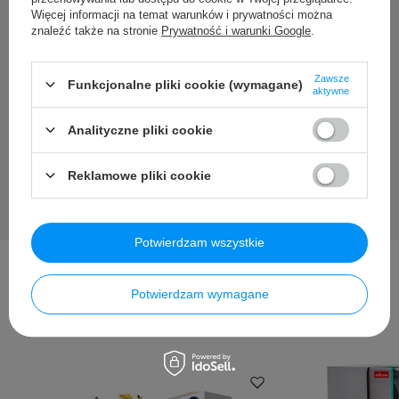
Potrzebujesz pomocy? Masz
Więcej informacji na temat warunków i prywatności można
pytania?
znaleźć także na stronie
Prywatność i warunki Google
.
Zadaj pytanie a my odpowiemy niezwłocznie, najciekawsze
Zawsze
Funkcjonalne pliki cookie (wymagane)
pytania i odpowiedzi publikując dla innych.
aktywne
Analityczne pliki cookie
Zadaj pytanie
Reklamowe pliki cookie
Potwierdzam wszystkie
Potwierdzam wymagane
Inni kupili także ...