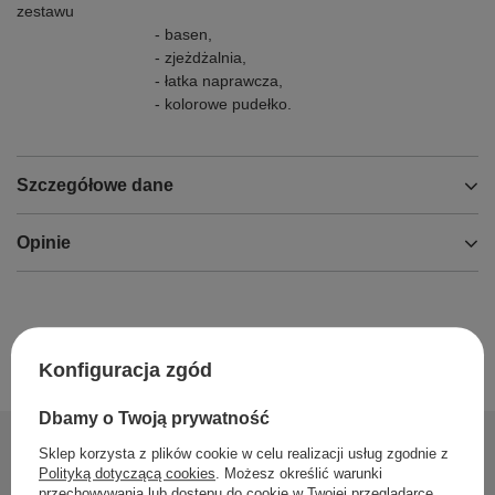
zestawu
- basen,
- zjeżdżalnia,
- łatka naprawcza,
- kolorowe pudełko.
Szczegółowe dane
Opinie
Konfiguracja zgód
Dbamy o Twoją prywatność
Sklep korzysta z plików cookie w celu realizacji usług zgodnie z
Polityką dotyczącą cookies
. Możesz określić warunki
przechowywania lub dostępu do cookie w Twojej przeglądarce.