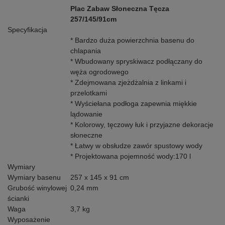
Plac Zabaw Słoneczna Tęcza
257/145/91cm
Specyfikacja
* Bardzo duża powierzchnia basenu do
chlapania
* Wbudowany spryskiwacz podłączany do
węża ogrodowego
* Zdejmowana zjeżdżalnia z linkami i
przelotkami
* Wyściełana podłoga zapewnia miękkie
lądowanie
* Kolorowy, tęczowy łuk i przyjazne dekoracje
słoneczne
* Łatwy w obsłudze zawór spustowy wody
* Projektowana pojemność wody:170 l
Wymiary
Wymiary basenu
257 x 145 x 91 cm
Grubość winylowej
0,24 mm
ścianki
Waga
3,7 kg
Wyposażenie