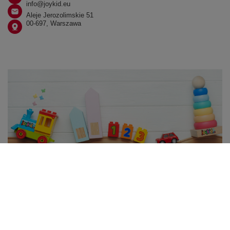
info@joykid.eu
Aleje Jerozolimskie 51
00-697, Warszawa
W sklepie prezentujemy ceny brutto (z VAT).
Stawki VAT dla konsumentów z kraju:
Polska
.