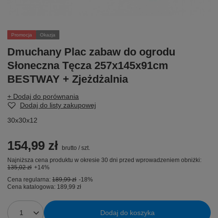
Promocja
Okazja
Dmuchany Plac zabaw do ogrodu
Słoneczna Tęcza 257x145x91cm
BESTWAY + Zjeżdżalnia
+ Dodaj do porównania
Dodaj do listy zakupowej
30x30x12
154,99 zł
brutto
/
szt.
Najniższa cena produktu w okresie 30 dni przed wprowadzeniem obniżki:
135,02 zł
+14%
Cena regularna:
189,99 zł
-18%
Cena katalogowa:
189,99 zł
Dodaj do koszyka