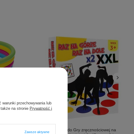
 Brodzik dla
WAY + Łatka
ć warunki przechowywania lub
 także na stronie
Prywatność i
Okazja
30 dni przed
N
+18%
2 duże Maty do Gry zręcznościowej na
Zawsze aktywne