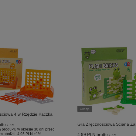
Okazja
ściowa 4 w Rzędzie Kaczka
Gra Zręcznościowa Ściana Ża
tto
/
szt.
 produktu w okresie 30 dni przed
m obniżki:
4,95 PLN
+1%
4,99 PLN
brutto
/
szt.