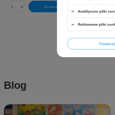
Najniższa cena
Do koszyka
wprowadzenie
Ilość produktów
Analityczne pliki coo
Cena regularn
Reklamowe pliki coo
Ilość prod
Potwier
Blog