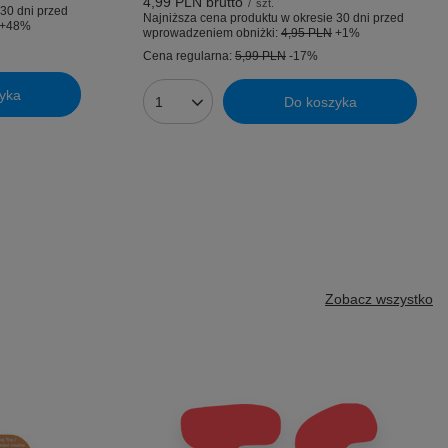
4,99 PLN
brutto
/
szt.
30 dni przed
Najniższa cena produktu w okresie 30 dni przed
+48%
wprowadzeniem obniżki:
4,95 PLN
+1%
Cena regularna:
5,99 PLN
-17%
yka
Do koszyka
Ilość produktów
Zobacz wszystko