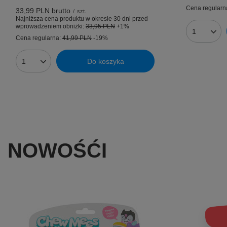
Cena regularn
33,99 PLN
brutto
/
szt.
Najniższa cena produktu w okresie 30 dni przed
wprowadzeniem obniżki:
33,95 PLN
+1%
Ilość prod
Cena regularna:
41,99 PLN
-19%
Do koszyka
Ilość produktów
NOWOŚĆI