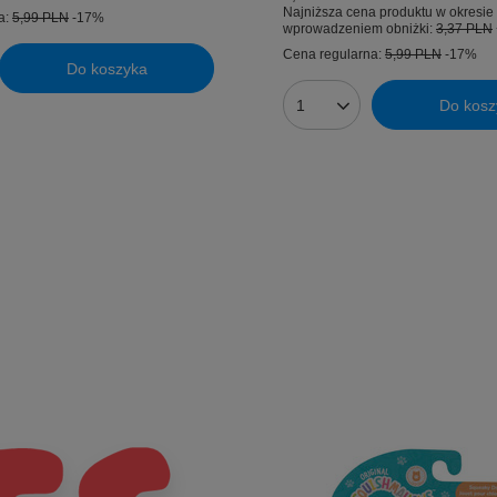
Najniższa cena produktu w okresie 
a:
5,99 PLN
-17%
wprowadzeniem obniżki:
3,37 PLN
Cena regularna:
5,99 PLN
-17%
Do koszyka
uktów
Do kosz
Ilość produktów