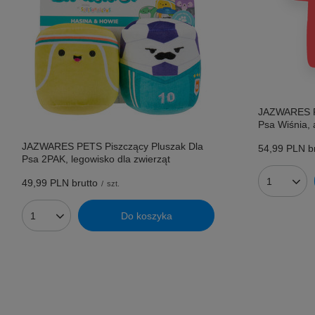
JAZWARES P
Psa Wiśnia, 
JAZWARES PETS Piszczący Pluszak Dla
54,99 PLN
br
Psa 2PAK, legowisko dla zwierząt
49,99 PLN
brutto
/
szt.
Ilość prod
Do koszyka
Ilość produktów