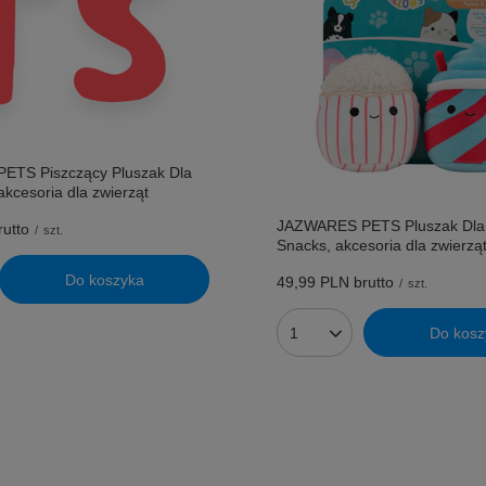
ETS Piszczący Pluszak Dla
akcesoria dla zwierząt
JAZWARES PETS Pluszak Dla
utto
/
szt.
Snacks, akcesoria dla zwierzą
Do koszyka
49,99 PLN
brutto
/
szt.
uktów
Do kosz
Ilość produktów