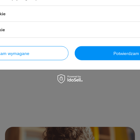
 produktu w okresie 30 dni przed
Do kosz
m obniżki:
49,95 PLN
+1%
Ilość produktów
kie
a:
79,99 PLN
-38%
kie
Do koszyka
uktów
dzam wymagane
Potwierdzam 