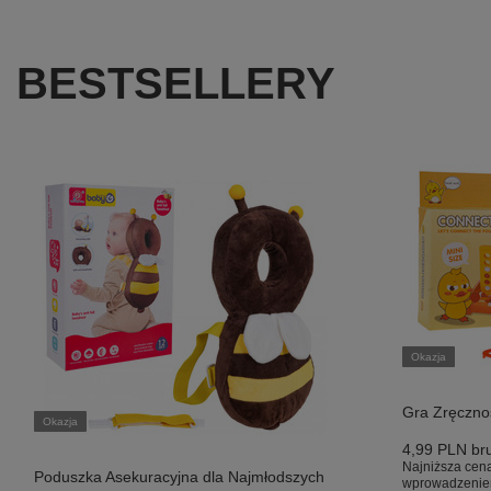
BESTSELLERY
Okazja
Gra Zręczno
Okazja
4,99 PLN
bru
Najniższa cena
Poduszka Asekuracyjna dla Najmłodszych
wprowadzenie