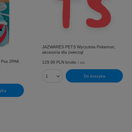
JAZWARES PETS Wyrzutnia Pokemon,
akcesoria dla zwierząt
 Psa 2PAK
129,99 PLN
brutto
/
szt.
t
Do koszyka
Ilość produktów
yka