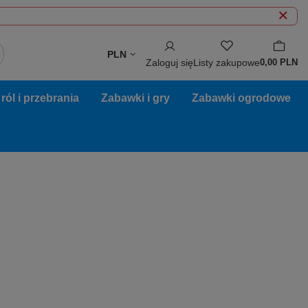
PLN
Zaloguj się
Listy zakupowe
0,00 PLN
ól i przebrania
Zabawki i gry
Zabawki ogrodowe