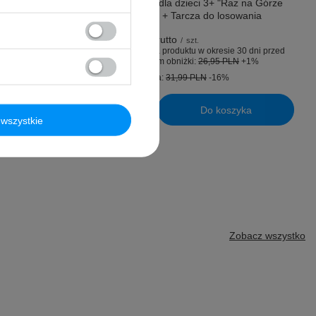
Równowagę dla dzieci 3+ "Raz na Górze
Raz na Dole" + Tarcza do losowania
yka
26,99 PLN
brutto
/
szt.
Najniższa cena produktu w okresie 30 dni przed
wprowadzeniem obniżki:
26,95 PLN
+1%
Cena regularna:
31,99 PLN
-16%
Do koszyka
Ilość produktów
wszystkie
Zobacz wszystko