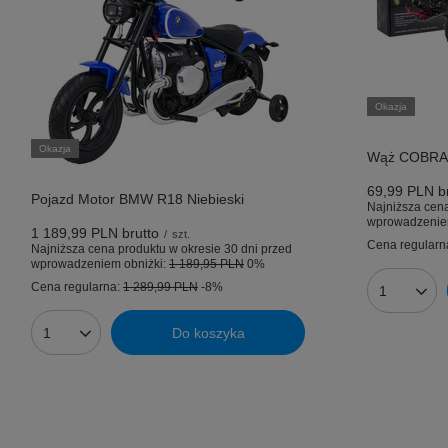
Okazja
Okazja
Wąż COBRA 
69,99 PLN
br
Pojazd Motor BMW R18 Niebieski
Najniższa cena
wprowadzenie
1 189,99 PLN
brutto
/
szt.
Cena regularn
Najniższa cena produktu w okresie 30 dni przed
wprowadzeniem obniżki:
1 189,95 PLN
0%
Cena regularna:
1 289,99 PLN
-8%
Ilość prod
Do koszyka
Ilość produktów