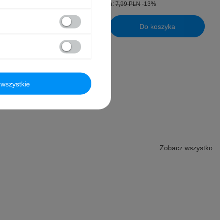
Cena regularna:
7,99 PLN
-13%
30 dni przed
Do koszyka
N
+1%
Ilość produktów
yka
wszystkie
Zobacz wszystko