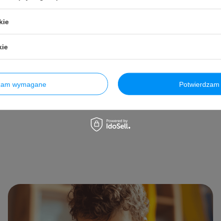
a:
99,99 PLN
-20%
49,99 PLN
brutto
/
szt.
Najniższa cena produktu w okresie 
kie
Do koszyka
uktów
wprowadzeniem obniżki:
49,95 PL
Cena regularna:
59,99 PLN
-17%
kie
Do kosz
Ilość produktów
dzam wymagane
Potwierdzam 