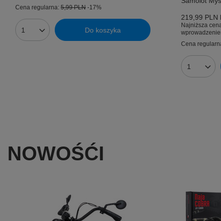
Samolot Myś
Cena regularna:
5,99 PLN
-17%
219,99 PLN
Najniższa cena
Do koszyka
wprowadzenie
Ilość produktów
Cena regularn
Ilość prod
NOWOŚĆI