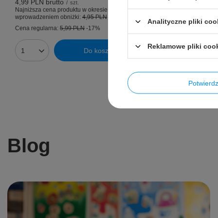
Cena regularn
4,99 PLN
brutto
/
szt.
Najniższa cena produktu w okresie 30 dni przed
wprowadzeniem obniżki:
4,95 PLN
+1%
Analityczne pliki coo
Ilość prod
Cena regularna:
5,99 PLN
-17%
Reklamowe pliki coo
Do koszyka
Ilość produktów
Potwier
Blog