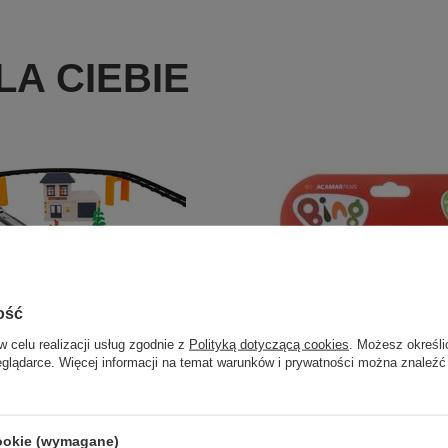
A CIEBIE
ość
w celu realizacji usług zgodnie z
Polityką dotyczącą cookies
. Możesz określi
y Zestaw 52 Części
eglądarce. Więcej informacji na temat warunków i prywatności można znaleźć
Okazja
utto
/
szt.
 produktu w okresie 30 dni przed
m obniżki:
72,46 PLN
+10%
BING Flop Sula 3pak, figurka
cookie (wymagane)