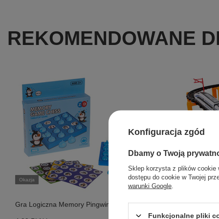
REKOMENDOWANE DL
Konfiguracja zgód
Dbamy o Twoją prywatn
Okazja
Sklep korzysta z plików cookie 
Kolejka Duż
dostępu do cookie w Twojej prz
Okazja
warunki Google
.
79,99 PLN
br
Najniższa cena
Gra Logiczna Memory Pingwin
wprowadzenie
Funkcjonalne pliki 