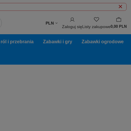
PLN
Zaloguj się
Listy zakupowe
0,00 PLN
ól i przebrania
Zabawki i gry
Zabawki ogrodowe