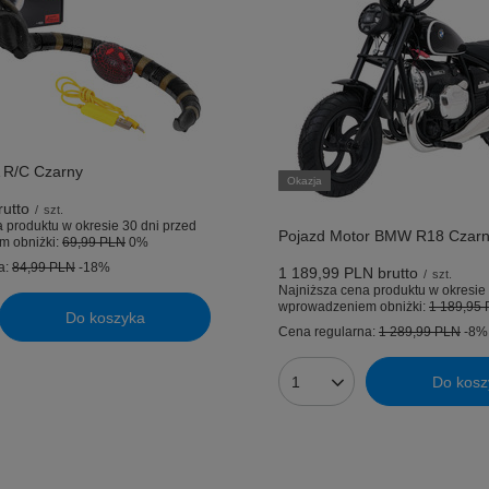
R/C Czarny
Okazja
utto
/
szt.
 produktu w okresie 30 dni przed
Pojazd Motor BMW R18 Czar
m obniżki:
69,99 PLN
0%
a:
84,99 PLN
-18%
1 189,99 PLN
brutto
/
szt.
Najniższa cena produktu w okresie 
wprowadzeniem obniżki:
1 189,95
Do koszyka
uktów
Cena regularna:
1 289,99 PLN
-8%
Do kosz
Ilość produktów