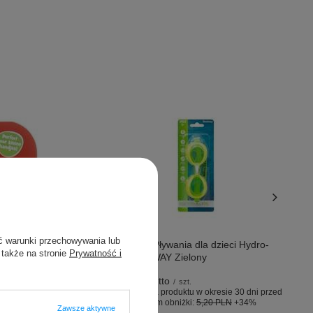
Okazja
ć warunki przechowywania lub
Okularki do Pływania dla dzieci Hydro-
 także na stronie
Prywatność i
Swim BESTWAY Zielony
6,99 PLN
brutto
/
szt.
Najniższa cena produktu w okresie 30 dni przed
wprowadzeniem obniżki:
5,20 PLN
+34%
Zawsze aktywne