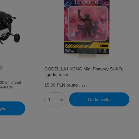
ny
GODZILLA I KONG Mini Potwory SUKO,
figurki, 5 cm
30 dni przed
15,69 PLN
brutto
/
szt.
 PLN
0%
Do koszyka
Ilość produktów
yka