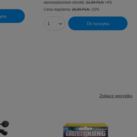
wprowadzeniem obniżki:
21,99 PLN
+4%
Cena regularna:
26,99 PLN
-15%
yka
Do koszyka
Ilość produktów
Zobacz wszystko