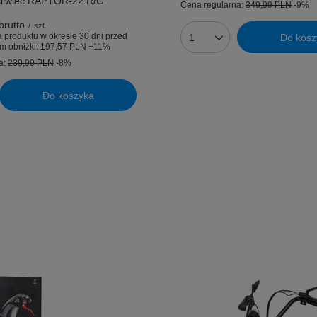
liwiec RAPTOR-22 R/C
Cena regularna:
349,99 PLN
-9%
brutto
/
szt.
 produktu w okresie 30 dni przed
Do kosz
Ilość produktów
m obniżki:
197,57 PLN
+11%
a:
239,99 PLN
-8%
Do koszyka
uktów