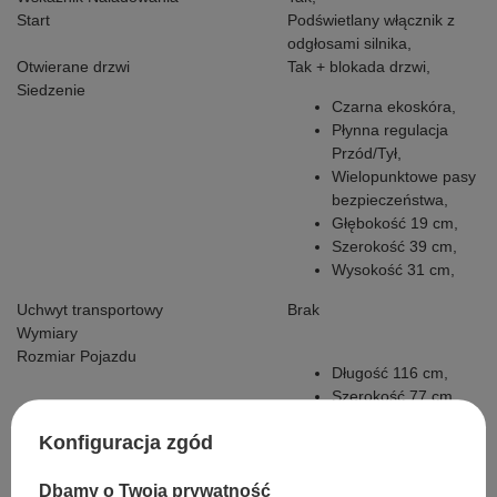
Start
Podświetlany włącznik z
odgłosami silnika,
Otwierane drzwi
Tak + blokada drzwi,
Siedzenie
Czarna ekoskóra,
Płynna regulacja
Przód/Tył,
Wielopunktowe pasy
bezpieczeństwa,
Głębokość 19 cm,
Szerokość 39 cm,
Wysokość 31 cm,
Uchwyt transportowy
Brak
Wymiary
Rozmiar Pojazdu
Długość 116 cm,
Szerokość 77 cm,
Wysokość 60 cm,
Konfiguracja zgód
Waga Pojazdu
20 kg,
Rozmiar Kartonu
117 cm x 64 cm x 44 cm,
Dbamy o Twoją prywatność