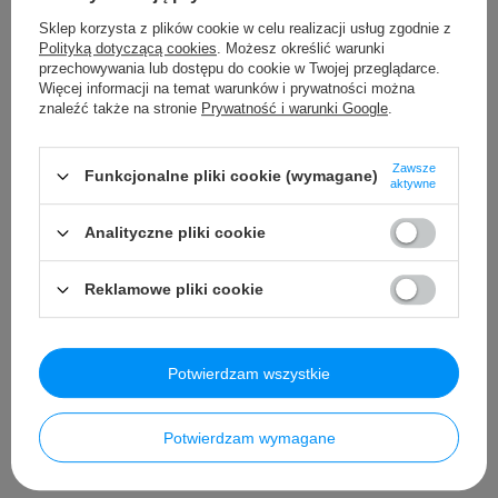
Waga Kartonu
24 kg,
Sklep korzysta z plików cookie w celu realizacji usług zgodnie z
Maksymalne Obciążenie
30 kg,
Polityką dotyczącą cookies
. Możesz określić warunki
Prześwit
12.5 cm,
przechowywania lub dostępu do cookie w Twojej przeglądarce.
Wyposażenie Dodatkowe
Więcej informacji na temat warunków i prywatności można
Instrukcja + Zestaw Montażowy
znaleźć także na stronie
Prywatność i warunki Google
.
Ładowarka 12V/1000 mAh z
wskaźnikiem naładowania baterii,
Zawsze
Kabel Mini Jack
Funkcjonalne pliki cookie (wymagane)
aktywne
Pendrive USB z filmikiem
instruktażowym,
Analityczne pliki cookie
Pokrowiec,
Pilot R/C,
Reklamowe pliki cookie
Szczegółowe dane
Potwierdzam wszystkie
Opinie
Potwierdzam wymagane