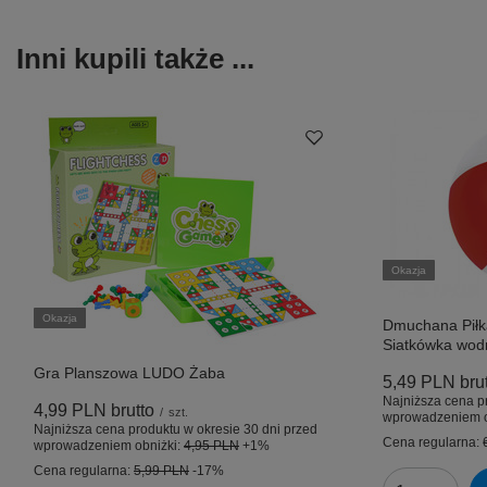
Inni kupili także ...
Okazja
Okazja
Dmuchana Pił
Siatkówka wod
Gra Planszowa LUDO Żaba
5,49 PLN
bru
Najniższa cena p
4,99 PLN
brutto
/
szt.
wprowadzeniem o
Najniższa cena produktu w okresie 30 dni przed
Cena regularna:
wprowadzeniem obniżki:
4,95 PLN
+1%
Cena regularna:
5,99 PLN
-17%