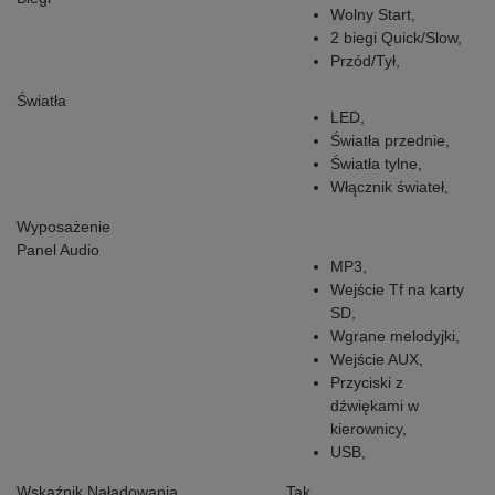
Wolny Start,
2 biegi Quick/Slow,
Przód/Tył,
Światła
LED,
Światła przednie,
Światła tylne,
Włącznik świateł,
Wyposażenie
Panel Audio
MP3,
Wejście Tf na karty
SD,
Wgrane melodyjki,
Wejście AUX,
Przyciski z
dźwiękami w
kierownicy,
USB,
Wskaźnik Naładowania
Tak,