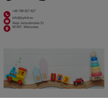
+48 798 827 827
info@joykid.eu
Aleje Jerozolimskie 51
00-697, Warszawa
W sklepie prezentujemy ceny brutto (z VAT).