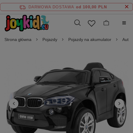
DARMOWA DOSTAWA
od 100,00 PLN
Strona główna
Pojazdy
Pojazdy na akumulator
Auta 