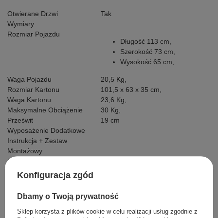
Otwierane Drzwi
Tak
Wymiary
Rozmiar Pojazdu
Długość 113 cm,
Szerokość 73 cm,
Wysokość 65 cm,
Waga Pojazdu
20,5 Kg,
Rozmiar Kartonu
101,5 x 63 x 35 cm,
Waga Kartonu
23,6 Kg,
Maksymalne Obciążenie
30
Kg,
Prześwit
19 cm
Wyposażenie Dodatkowe
Instrukcja + Zestaw
Montażowy
Ładowarka
Kabel Mini Jack
Konfiguracja zgód
Pilot
Pokrowiec
Dbamy o Twoją prywatność
Sklep korzysta z plików cookie w celu realizacji usług zgodnie z