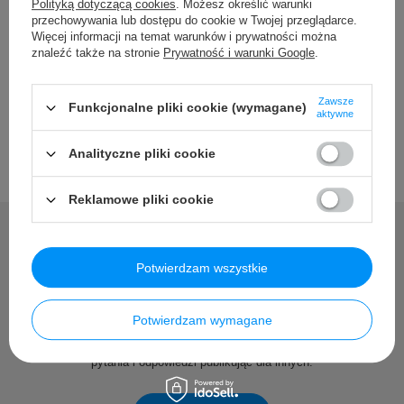
Polityką dotyczącą cookies
. Możesz określić warunki
Szczegółowe dane
przechowywania lub dostępu do cookie w Twojej przeglądarce.
Więcej informacji na temat warunków i prywatności można
znaleźć także na stronie
Prywatność i warunki Google
.
Opinie
Zawsze
Funkcjonalne pliki cookie (wymagane)
aktywne
Analityczne pliki cookie
Reklamowe pliki cookie
Potwierdzam wszystkie
Potrzebujesz pomocy? Masz
pytania?
Potwierdzam wymagane
Zadaj pytanie a my odpowiemy niezwłocznie, najciekawsze
pytania i odpowiedzi publikując dla innych.