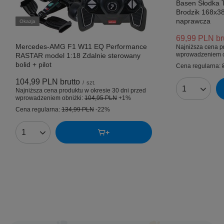
Basen Słodka T
Brodzik 168x
naprawcza
Okazja
69,99 PLN
br
Mercedes-AMG F1 W11 EQ Performance
Najniższa cena p
wprowadzeniem o
RASTAR model 1:18 Zdalnie sterowany
bolid + pilot
Cena regularna:
104,99 PLN
brutto
/
szt.
Najniższa cena produktu w okresie 30 dni przed
Ilość produk
wprowadzeniem obniżki:
104,95 PLN
+1%
Cena regularna:
134,99 PLN
-22%
Ilość produktów