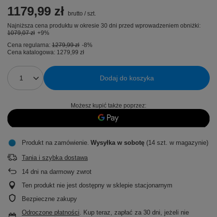
1179,99 zł
brutto
/
szt.
Najniższa cena produktu w okresie 30 dni przed wprowadzeniem obniżki:
1079,07 zł
+9%
Cena regularna:
1279,99 zł
-8%
Cena katalogowa:
1279,99 zł
Dodaj do koszyka
Możesz kupić także poprzez:
Produkt na zamówienie
Wysyłka
w sobotę
(14 szt. w magazynie)
Tania i szybka dostawa
14
dni na darmowy zwrot
Ten produkt nie jest dostępny w sklepie stacjonarnym
Bezpieczne zakupy
Odroczone płatności
. Kup teraz, zapłać za 30 dni, jeżeli nie