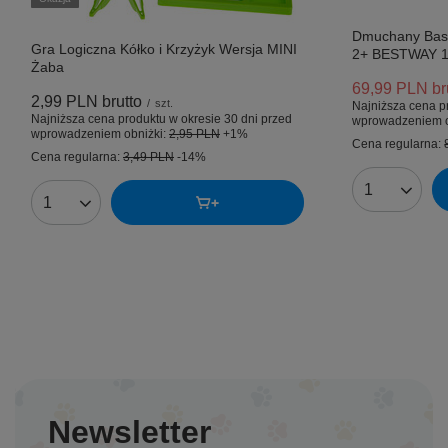
Dmuchany Basen
Gra Logiczna Kółko i Krzyżyk Wersja MINI
2+ BESTWAY 
Żaba
69,99 PLN
br
2,99 PLN
brutto
/
szt.
Najniższa cena p
Najniższa cena produktu w okresie 30 dni przed
wprowadzeniem o
wprowadzeniem obniżki:
2,95 PLN
+1%
Cena regularna:
Cena regularna:
3,49 PLN
-14%
Ilość produk
Ilość produktów
Newsletter