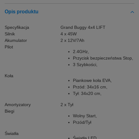
Opis produktu
Specyfikacja
Grand Buggy 4x4 LIFT
Silnik
4 x 45W
Akumulator
2 x 12V/7Ah
Pilot
2.4GHz,
Przycisk bezpieczeństwa Stop,
3 Szybkości,
Koła
Piankowe koła EVA,
Przód: 34x16 cm,
Tył: 34x20 cm,
Amortyzatory
2 x Tył
Biegi
Wolny Start,
Przód/Tył
Światła
Światła LED,