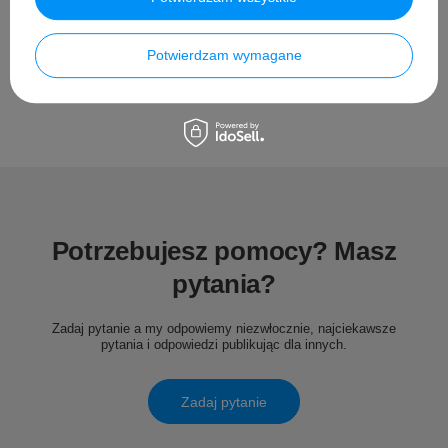
Opinie
Potwierdzam wymagane
Potrzebujesz pomocy? Masz
pytania?
Zadaj pytanie a my odpowiemy niezwłocznie, najciekawsze
pytania i odpowiedzi publikując dla innych.
Zadaj pytanie