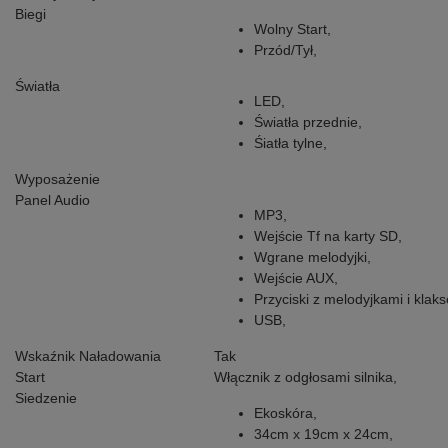
Biegi
Wolny Start,
Przód/Tył,
Światła
LED,
Światła przednie,
Śiatła tylne,
Wyposażenie
Panel Audio
MP3,
Wejście Tf na karty SD,
Wgrane melodyjki,
Wejście AUX,
Przyciski z melodyjkami i klak
USB,
Wskaźnik Naładowania
Tak
Start
Włącznik z odgłosami silnika,
Siedzenie
Ekoskóra,
34cm x 19cm x 24cm,