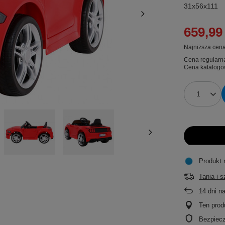
31x56x111
659,99 
Najniższa cena
Cena regularn
Cena katalogo
Produkt 
Tania i 
14
dni n
Ten prod
Bezpiec