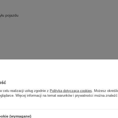
yłu pojazdu
ość
w celu realizacji usług zgodnie z
Polityką dotyczącą cookies
. Możesz określi
eglądarce. Więcej informacji na temat warunków i prywatności można znaleźć
cookie (wymagane)