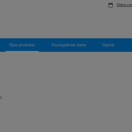
Odroczon
Opis produktu
Szczegółowe dane
Opinie
P,