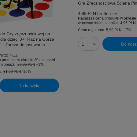
Gra Zręcznościowa Ściana Pi
4,99 PLN
brutto
/
szt.
Najniższa cena produktu w okresie 
wprowadzeniem obniżki:
4,95 PLN
Cena regularna:
5,99 PLN
-17%
 do Gry zręcznościowej na
la dzieci 3+ "Raz na Górze
Do kosz
 + Tarcza do losowania
Ilość produktów
utto
/
szt.
 produktu w okresie 30 dni przed
m obniżki:
26,95 PLN
+1%
a:
31,99 PLN
-16%
Do koszyka
uktów