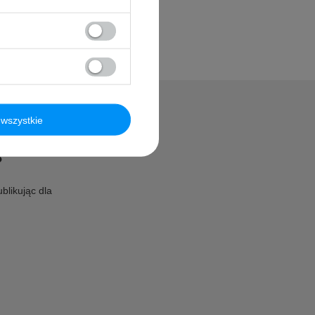
wszystkie
?
blikując dla