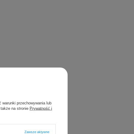
ć warunki przechowywania lub
 także na stronie
Prywatność i
Zawsze aktywne