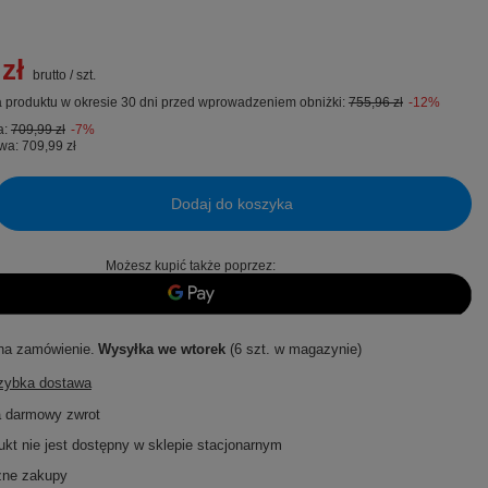
zł
brutto
/
szt.
 produktu w okresie 30 dni przed wprowadzeniem obniżki:
755,96 zł
-12%
a:
709,99 zł
-7%
wa:
709,99 zł
Dodaj do koszyka
Możesz kupić także poprzez:
na zamówienie
Wysyłka
we wtorek
(6 szt. w magazynie)
szybka dostawa
a darmowy zwrot
ukt nie jest dostępny w sklepie stacjonarnym
zne zakupy