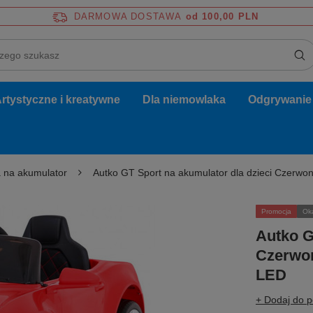
DARMOWA DOSTAWA
od 100,00 PLN
rtystyczne i kreatywne
Dla niemowlaka
Odgrywanie r
 na akumulator
Autko GT Sport na akumulator dla dzieci Czerwon
Promocja
Ok
Autko G
Czerwon
LED
+ Dodaj do 