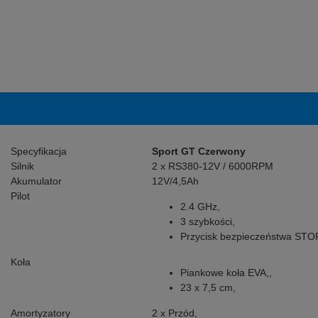
Specyfikacja
Sport GT Czerwony
Silnik
2 x RS380-12V / 6000RPM
Akumulator
12V/4,5Ah
Pilot
2.4 GHz,
3 szybkości,
Przycisk bezpieczeństwa STO
Koła
Piankowe koła EVA,,
23 x 7,5 cm,
Amortyzatory
2 x Przód,