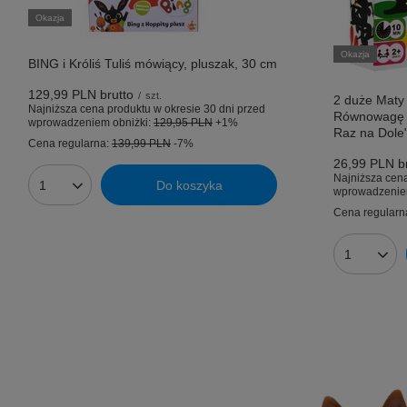
Okazja
Okazja
BING i Króliś Tuliś mówiący, pluszak, 30 cm
129,99 PLN
brutto
/
szt.
2 duże Maty
Najniższa cena produktu w okresie 30 dni przed
Równowagę d
wprowadzeniem obniżki:
129,95 PLN
+1%
Raz na Dole"
Cena regularna:
139,99 PLN
-7%
26,99 PLN
br
Najniższa cena
Do koszyka
Ilość produktów
wprowadzenie
Cena regularn
Ilość prod