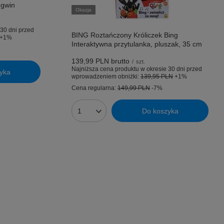
ngwin
Okazja
30 dni przed
BING Roztańczony Króliczek Bing
+1%
Interaktywna przytulanka, pluszak, 35 cm
139,99 PLN
brutto
/
szt.
Najniższa cena produktu w okresie 30 dni przed
yka
wprowadzeniem obniżki:
139,95 PLN
+1%
Cena regularna:
149,99 PLN
-7%
Do koszyka
Ilość produktów