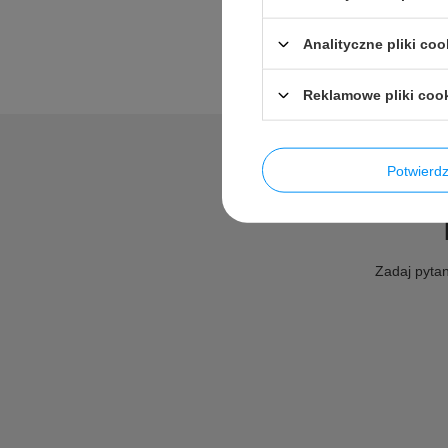
Analityczne pliki coo
Reklamowe pliki coo
Potwier
Zadaj pytan