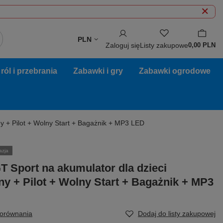
PLN
Zaloguj się
Listy zakupowe
0,00 PLN
ól i przebrania
Zabawki i gry
Zabawki ogrodowe
y + Pilot + Wolny Start + Bagażnik + MP3 LED
azja
T Sport na akumulator dla dzieci
y + Pilot + Wolny Start + Bagażnik + MP3
porównania
Dodaj do listy zakupowej