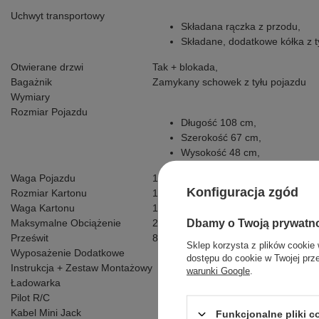
Uchwyt transportowy
Składana rączka z przodu,
Składane, dodatkowe kółka z t
Otwierane drzwi
Tak + blokada,
Bagażnik
Zamykany schowek z tyłu pojazdu
Wymiary
Rozmiar Pojazdu
Długość 108 cm,
Szerokość 67 cm,
Wysokość 48 cm,
Waga Pojazdu
13 kg,
Konfiguracja zgód
Rozmiar Kartonu
111 x 56 x 31 cm,
Waga Kartonu
15,5 kg,
Dbamy o Twoją prywatn
Maksymalne Obciążenie
25 kg,
Prześwit
8,5 cm,
Sklep korzysta z plików cookie 
Wyposażenie Dodatkowe
dostępu do cookie w Twojej prz
Instrukcja + Zestaw Montażowy
warunki Google
.
Ładowarka
Pilot R/C
Kabel Mini Jack
Funkcjonalne pliki 