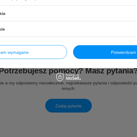
kie
kie
dzam wymagane
Potwierdzam 
Potrzebujesz pomocy? Masz pytania
ie a my odpowiemy niezwłocznie, najciekawsze pytania i odpowiedzi pu
innych.
Zadaj pytanie