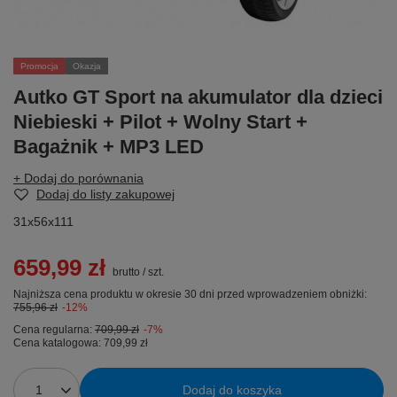
Promocja
Okazja
Autko GT Sport na akumulator dla dzieci
Niebieski + Pilot + Wolny Start +
Bagażnik + MP3 LED
+ Dodaj do porównania
Dodaj do listy zakupowej
31x56x111
659,99 zł
brutto
/
szt.
Najniższa cena produktu w okresie 30 dni przed wprowadzeniem obniżki:
755,96 zł
-12%
Cena regularna:
709,99 zł
-7%
Cena katalogowa:
709,99 zł
Dodaj do koszyka