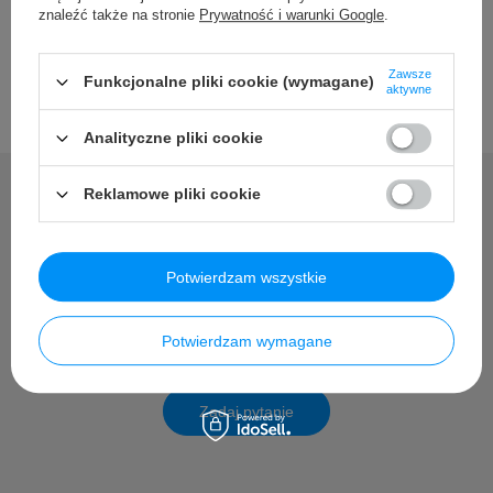
znaleźć także na stronie
Prywatność i warunki Google
.
Zawsze
Funkcjonalne pliki cookie (wymagane)
aktywne
Analityczne pliki cookie
Reklamowe pliki cookie
Potrzebujesz pomocy? Masz
pytania?
Potwierdzam wszystkie
Zadaj pytanie a my odpowiemy niezwłocznie, najciekawsze
Potwierdzam wymagane
pytania i odpowiedzi publikując dla innych.
Zadaj pytanie