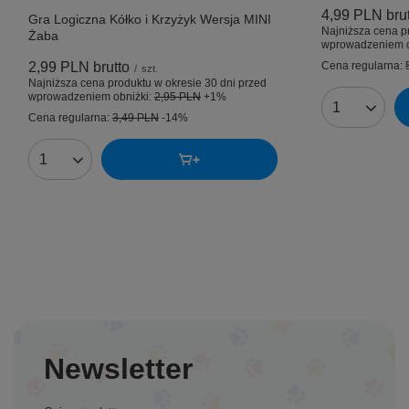
4,99 PLN
bru
Gra Logiczna Kółko i Krzyżyk Wersja MINI
Najniższa cena p
Żaba
wprowadzeniem o
2,99 PLN
brutto
Cena regularna:
/
szt.
Najniższa cena produktu w okresie 30 dni przed
wprowadzeniem obniżki:
2,95 PLN
+1%
Ilość produk
Cena regularna:
3,49 PLN
-14%
Ilość produktów
Newsletter