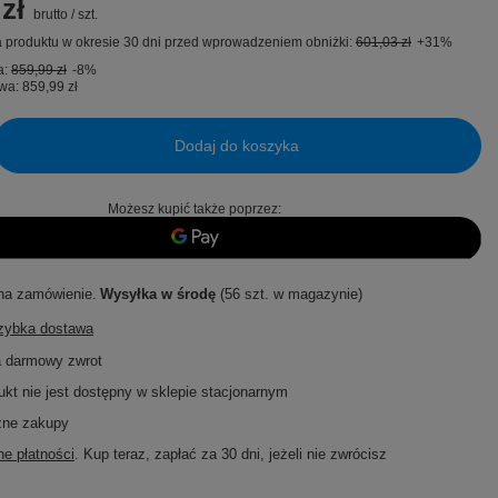
zł
brutto
/
szt.
 produktu w okresie 30 dni przed wprowadzeniem obniżki:
601,03 zł
+31%
a:
859,99 zł
-8%
wa:
859,99 zł
Dodaj do koszyka
Możesz kupić także poprzez:
na zamówienie
Wysyłka
w środę
(56 szt. w magazynie)
szybka dostawa
a darmowy zwrot
ukt nie jest dostępny w sklepie stacjonarnym
zne zakupy
e płatności
. Kup teraz, zapłać za 30 dni, jeżeli nie zwrócisz