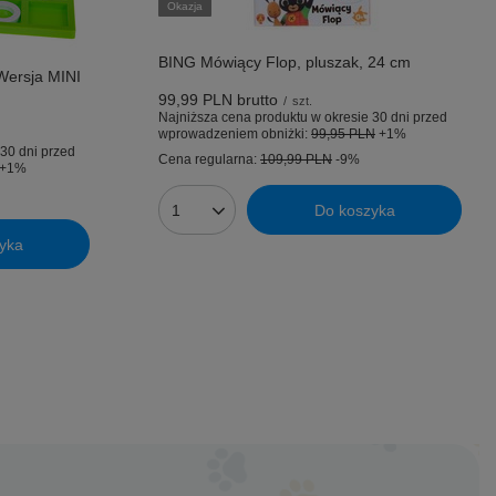
Okazja
BING Mówiący Flop, pluszak, 24 cm
Wersja MINI
99,99 PLN
brutto
/
szt.
Najniższa cena produktu w okresie 30 dni przed
wprowadzeniem obniżki:
99,95 PLN
+1%
30 dni przed
Cena regularna:
109,99 PLN
-9%
+1%
Do koszyka
Ilość produktów
yka