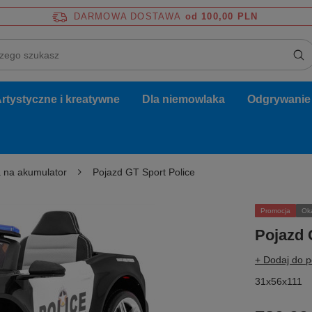
DARMOWA DOSTAWA
od 100,00 PLN
rtystyczne i kreatywne
Dla niemowlaka
Odgrywanie r
 na akumulator
Pojazd GT Sport Police
Promocja
Ok
Pojazd 
+ Dodaj do 
31x56x111