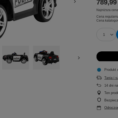
789,99 
Najniższa cena
Cena regularn
Cena katalogo
Produkt 
Tania i 
14
dni n
Ten prod
Bezpiec
Odroczon