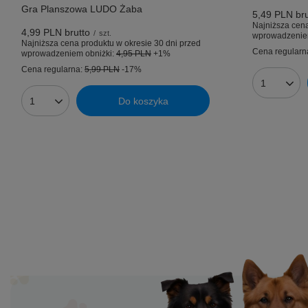
Gra Planszowa LUDO Żaba
5,49 PLN
bru
Najniższa cena
4,99 PLN
brutto
/
szt.
wprowadzenie
Najniższa cena produktu w okresie 30 dni przed
Cena regularn
wprowadzeniem obniżki:
4,95 PLN
+1%
Cena regularna:
5,99 PLN
-17%
Ilość prod
Do koszyka
Ilość produktów