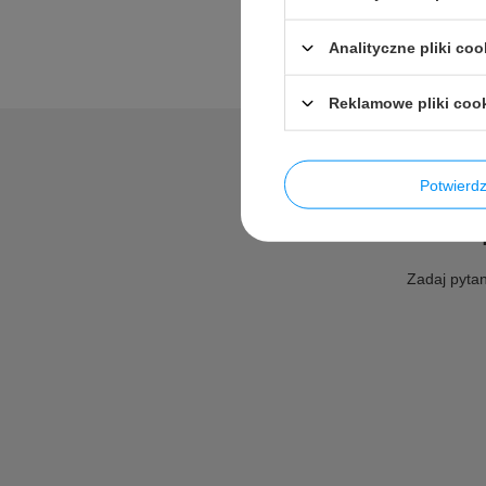
Analityczne pliki coo
Reklamowe pliki coo
Potwier
Zadaj pytan