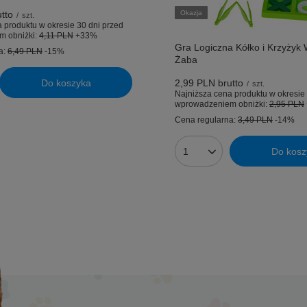
tto
Okazja
/
szt.
 produktu w okresie 30 dni przed
m obniżki:
4,11 PLN
+33%
Gra Logiczna Kółko i Krzyżyk 
a:
6,49 PLN
-15%
Żaba
Do koszyka
2,99 PLN
brutto
/
szt.
uktów
Najniższa cena produktu w okresie 
wprowadzeniem obniżki:
2,95 PLN
Cena regularna:
3,49 PLN
-14%
Do kosz
Ilość produktów