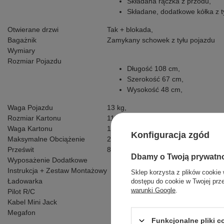
Składana rączka z przodu,
Składane, dodatkowe kółka z t
Otwierane drzwi
Tak + blokada,
Bagażnik
Zamykany schowek z tyłu pojazdu
Wymiary
Rozmiar Pojazdu
Długość 108 cm,
Szerokość 67 cm,
Wysokość 48 cm,
Waga Pojazdu
13 kg,
Rozmiar Kartonu
111 x 56 x 31 cm,
Waga Kartonu
15,5 kg,
Konfiguracja zgód
Maksymalne Obciążenie
25 kg,
Prześwit
8,5 cm,
Dbamy o Twoją prywatn
Wyposażenie Dodatkowe
Instrukcja + Zestaw Montażowy
Sklep korzysta z plików cookie 
Ładowarka
dostępu do cookie w Twojej prz
warunki Google
.
Pilot R/C
Kabel Mini Jack
Megafon
Funkcjonalne pliki 