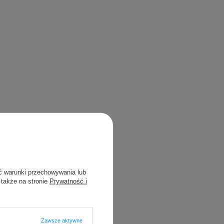
ć warunki przechowywania lub
 także na stronie
Prywatność i
Zawsze aktywne