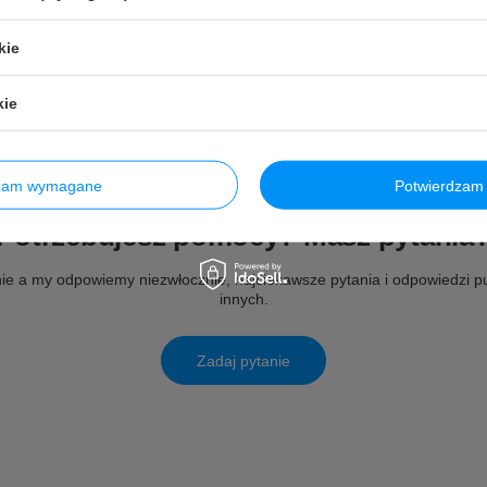
kie
kie
dzam wymagane
Potwierdzam 
Potrzebujesz pomocy? Masz pytania
ie a my odpowiemy niezwłocznie, najciekawsze pytania i odpowiedzi pu
innych.
Zadaj pytanie