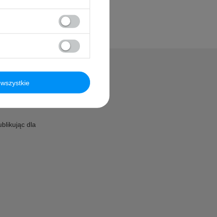
wszystkie
?
blikując dla