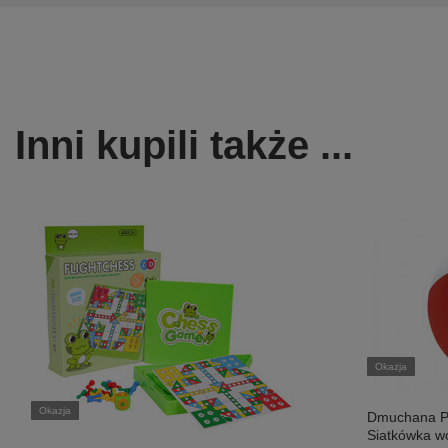
Inni kupili także ...
Okazja
Okazja
Dmuchana P
Siatkówka w