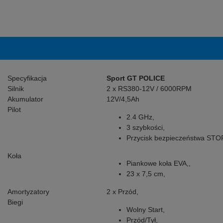
Specyfikacja
Sport GT POLICE
Silnik
2 x RS380-12V / 6000RPM
Akumulator
12V/4,5Ah
Pilot
2.4 GHz,
3 szybkości,
Przycisk bezpieczeństwa STO
Koła
Piankowe koła EVA,,
23 x 7,5 cm,
Amortyzatory
2 x Przód,
Biegi
Wolny Start,
Przód/Tył,