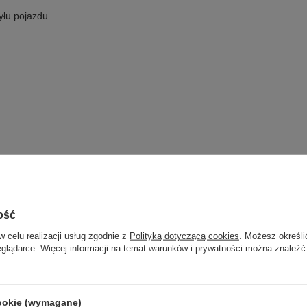
yłu pojazdu
ość
w celu realizacji usług zgodnie z
Polityką dotyczącą cookies
. Możesz określi
eglądarce. Więcej informacji na temat warunków i prywatności można znaleźć
cookie (wymagane)