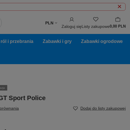
PLN
Zaloguj się
Listy zakupowe
0,00 PLN
ól i przebrania
Zabawki i gry
Zabawki ogrodowe
azja
GT Sport Police
porównania
Dodaj do listy zakupowej