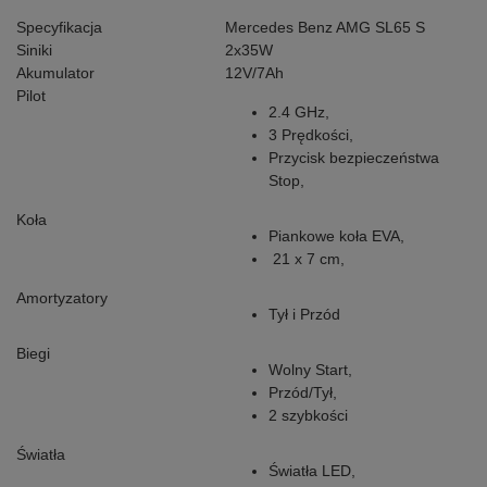
Specyfikacja
Mercedes Benz AMG SL65 S
Siniki
2x35W
Akumulator
12V/7Ah
Pilot
2.4 GHz,
3 Prędkości,
Przycisk bezpieczeństwa
Stop,
Koła
Piankowe koła EVA,
21 x 7 cm,
Amortyzatory
Tył i Przód
Biegi
Wolny Start,
Przód/Tył,
2 szybkości
Światła
Światła LED,