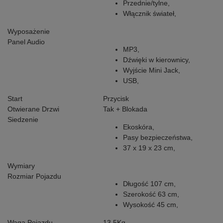
Przednie/tylne,
Włącznik świateł,
Wyposażenie
Panel Audio
MP3,
Dźwięki w kierownicy,
Wyjście Mini Jack,
USB,
Start
Przycisk
Otwierane Drzwi
Tak + Blokada
Siedzenie
Ekoskóra,
Pasy bezpieczeństwa,
37 x 19 x 23 cm,
Wymiary
Rozmiar Pojazdu
Długość 107 cm,
Szerokość 63 cm,
Wysokość 45 cm,
Waga Pojazdu
13,5Kg