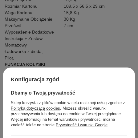
Rozmiar Kartonu
109,5 x 56,5 x 29 cm
Waga Kartonu
15,8 Kg
Maksymalne Obciążenie
30 Kg
Prześwit
7 cm
Wyposażenie Dodatkowe
Instrukcja + Zestaw
Montażowy
Ładowarka z diodą,
Pilot,
FUNKCJA KOŁYSKI
Konfiguracja zgód
Szczegółowe dane
Dbamy o Twoją prywatność
Sklep korzysta z plików cookie w celu realizacji usług zgodnie z
Opinie
Polityką dotyczącą cookies
. Możesz określić warunki
przechowywania lub dostępu do cookie w Twojej przeglądarce.
Więcej informacji na temat warunków i prywatności można
znaleźć także na stronie
Prywatność i warunki Google
.