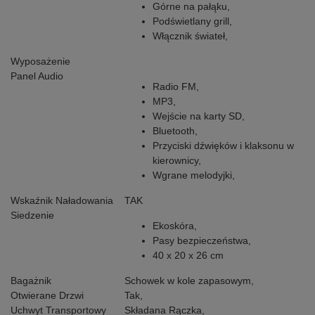
Górne na pałąku,
Podświetlany grill,
Włącznik świateł,
Wyposażenie
Panel Audio
Radio FM,
MP3,
Wejście na karty SD,
Bluetooth,
Przyciski dźwięków i klaksonu w
kierownicy,
Wgrane melodyjki,
Wskaźnik Naładowania
TAK
Siedzenie
Ekoskóra,
Pasy bezpieczeństwa,
40 x 20 x 26 cm
Bagażnik
Schowek w kole zapasowym,
Otwierane Drzwi
Tak,
Uchwyt Transportowy
Składana Rączka,