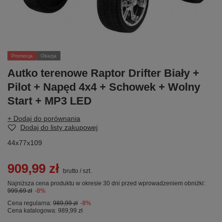
Promocja
Okazja
Autko terenowe Raptor Drifter Biały +
Pilot + Napęd 4x4 + Schowek + Wolny
Start + MP3 LED
+ Dodaj do porównania
Dodaj do listy zakupowej
44x77x109
909,99 zł
brutto
/
szt.
Najniższa cena produktu w okresie 30 dni przed wprowadzeniem obniżki:
999,69 zł
-8%
Cena regularna:
989,99 zł
-8%
Cena katalogowa:
989,99 zł