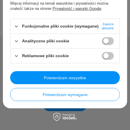
Więcej informacji na temat warunków i prywatności można
znaleźć także na stronie
Prywatność i warunki Google
.
Zawsze
Funkcjonalne pliki cookie (wymagane)
aktywne
Analityczne pliki cookie
Reklamowe pliki cookie
Potrzebujesz pomocy? Masz
pytania?
Potwierdzam wszystkie
Zadaj pytanie a my odpowiemy niezwłocznie, najciekawsze
pytania i odpowiedzi publikując dla innych.
Potwierdzam wymagane
Zadaj pytanie