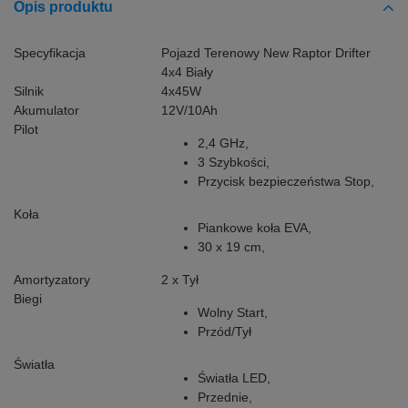
Opis produktu
Specyfikacja
Pojazd Terenowy New Raptor Drifter
4x4 Biały
Silnik
4x45W
Akumulator
12V/10Ah
Pilot
2,4 GHz,
3 Szybkości,
Przycisk bezpieczeństwa Stop,
Koła
Piankowe koła EVA,
30 x 19 cm,
Amortyzatory
2 x Tył
Biegi
Wolny Start,
Przód/Tył
Światła
Światła LED,
Przednie,