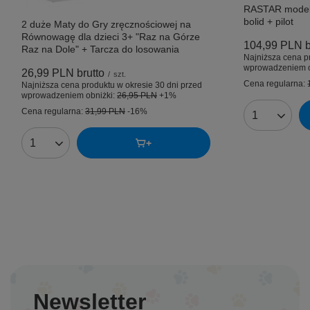
RASTAR model 
bolid + pilot
2 duże Maty do Gry zręcznościowej na
Równowagę dla dzieci 3+ "Raz na Górze
104,99 PLN
b
Raz na Dole" + Tarcza do losowania
Najniższa cena p
wprowadzeniem o
26,99 PLN
brutto
/
szt.
Cena regularna:
Najniższa cena produktu w okresie 30 dni przed
wprowadzeniem obniżki:
26,95 PLN
+1%
Cena regularna:
31,99 PLN
-16%
Ilość produk
Ilość produktów
Newsletter