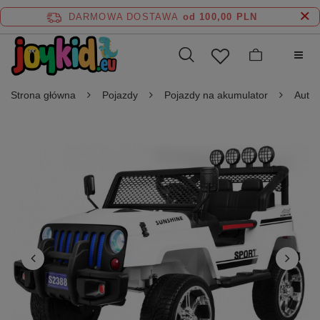
DARMOWA DOSTAWA
od 100,00 PLN
Strona główna
Pojazdy
Pojazdy na akumulator
Auta 