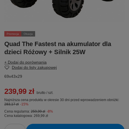
Promocja
Okazja
Quad The Fastest na akumulator dla
dzieci Różowy + Silnik 25W
+ Dodaj do porównania
Dodaj do listy zakupowej
69x43x29
239,99 zł
brutto
/
szt.
Najniższa cena produktu w okresie 30 dni przed wprowadzeniem obniżki:
283,17 zł
-15%
Cena regularna:
259,99 zł
-8%
Cena katalogowa:
269,99 zł