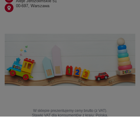
Aleje Jerozolimskie 51
00-697, Warszawa
W sklepie prezentujemy ceny brutto (z VAT).
Stawki VAT dla konsumentów z kraju:
Polska
.