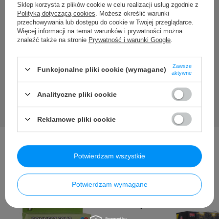
Sklep korzysta z plików cookie w celu realizacji usług zgodnie z
pytania?
Polityką dotyczącą cookies
. Możesz określić warunki
przechowywania lub dostępu do cookie w Twojej przeglądarce.
Więcej informacji na temat warunków i prywatności można
Zadaj pytanie a my odpowiemy niezwłocznie, najciekawsze
znaleźć także na stronie
Prywatność i warunki Google
.
pytania i odpowiedzi publikując dla innych.
Zawsze
Funkcjonalne pliki cookie (wymagane)
Zadaj pytanie
aktywne
Analityczne pliki cookie
Reklamowe pliki cookie
Potwierdzam wszystkie
Inni kupili także ...
Potwierdzam wymagane