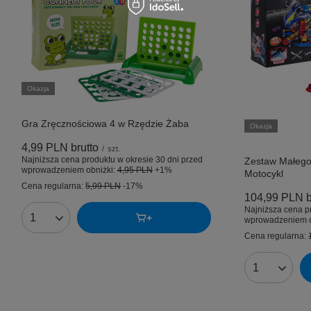
Okazja
Gra Zręcznościowa 4 w Rzędzie Żaba
Okazja
4,99 PLN
brutto
/
szt.
Najniższa cena produktu w okresie 30 dni przed
Zestaw Małego
wprowadzeniem obniżki:
4,95 PLN
+1%
Motocykl
Cena regularna:
5,99 PLN
-17%
104,99 PLN
b
Najniższa cena p
wprowadzeniem o
Ilość produktów
Cena regularna:
Ilość produk