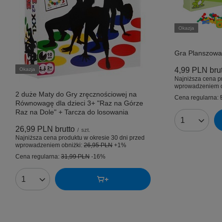
Okazja
Gra Planszow
4,99 PLN
bru
Okazja
Najniższa cena p
wprowadzeniem o
2 duże Maty do Gry zręcznościowej na
Cena regularna:
Równowagę dla dzieci 3+ "Raz na Górze
Raz na Dole" + Tarcza do losowania
Ilość produk
26,99 PLN
brutto
/
szt.
Najniższa cena produktu w okresie 30 dni przed
wprowadzeniem obniżki:
26,95 PLN
+1%
Cena regularna:
31,99 PLN
-16%
Ilość produktów