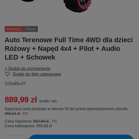
Promocja
Okazja
Auto Terenowe Full Time 4WD dla dzieci
Różowy + Napęd 4x4 + Pilot + Audio
LED + Schowek
+ Dodaj do porównania
Dodaj do listy zakupowej
115x65x37
889,99 zł
brutto
/
szt.
Najniższa cena produktu w okresie 30 dni przed wprowadzeniem obniżki:
956,21 zł
-6%
Cena regularna:
959,99 zł
-7%
Cena katalogowa:
959,99 zł