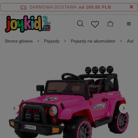
DARMOWA DOSTAWA
od 100,00 PLN
Strona główna
Pojazdy
Pojazdy na akumulator
Auta 