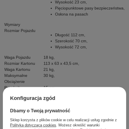
Wysokość 23 cm,
Pięciopunktowe pasy bezpieczeństwa,
Osłona na pasach
Wymiary
Rozmiar Pojazdu
Długość 112 cm,
Szerokość 70 cm,
Wysokość 72 cm,
Waga Pojazdu
18 kg,
Rozmiar Kartonu
113 x 63 x 43,5 cm,
Waga Kartonu
21 kg,
Maksymalne
30 kg,
Obciążenie
Prześwit
15 cm,
Wyposażenie
Konfiguracja zgód
Dodatkowe
Instrukcja + zestaw
Dbamy o Twoją prywatność
montażowy,
Ładowarka z diodą
Sklep korzysta z plików cookie w celu realizacji usług zgodnie z
12V/1000 mAh
Polityką dotyczącą cookies
. Możesz określić warunki