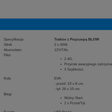
Specyfikacja
Traktor z Przyczepą BLOW
Silnik
2 x 45W,
Akumulator
12V/7Ah,
Pilot
2.4G,
Przycisk awaryjnego zatrzyma
3 Szybkości,
Koła
EVA:
- przód: 23 x 8 cm,
- tył: 26 x 10 cm,
Biegi
Wolny Start,
2 x Przód/Tył,