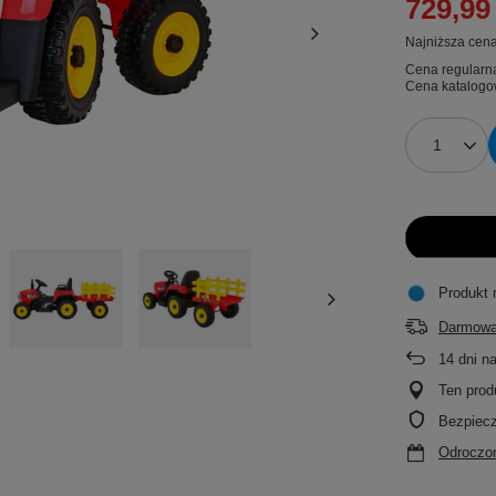
729,99 
Najniższa cena
Cena regularn
Cena katalogo
Produkt 
Darmowa
14
dni n
Ten prod
Bezpiec
Odroczon