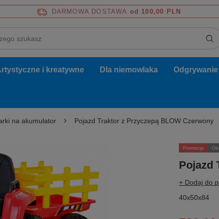
DARMOWA DOSTAWA
od 100,00 PLN
rtystyczne i kreatywne
Dla niemowlaka
Odgrywanie r
rki na akumulator
Pojazd Traktor z Przyczepą BLOW Czerwony
Promocja
Ok
Pojazd 
+ Dodaj do 
40x50x84