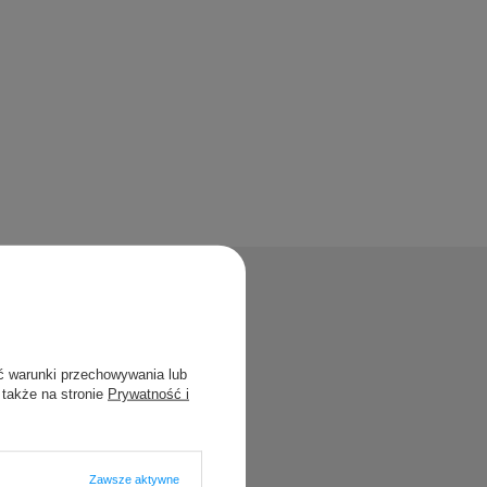
?
ć warunki przechowywania lub
 także na stronie
Prywatność i
blikując dla
Zawsze aktywne