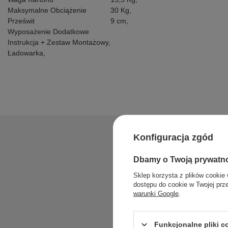
Maksymalne Obciążenie
30 Kg,
Prześwit
9 cm,
Wyposażenie Dodatkowe
Instrukcja + Zestaw Montażowy,
Ładowarka,
Konfiguracja zgód
Dbamy o Twoją prywatn
Sklep korzysta z plików cookie 
dostępu do cookie w Twojej prz
warunki Google
.
Zadaj pytan
Funkcjonalne pliki 