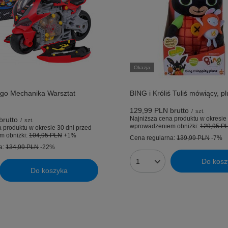
Okazja
go Mechanika Warsztat
BING i Króliś Tuliś mówiący, p
129,99 PLN
brutto
/
szt.
Najniższa cena produktu w okresie 
brutto
/
szt.
wprowadzeniem obniżki:
129,95 P
 produktu w okresie 30 dni przed
m obniżki:
104,95 PLN
+1%
Cena regularna:
139,99 PLN
-7%
a:
134,99 PLN
-22%
Do kosz
Ilość produktów
Do koszyka
uktów