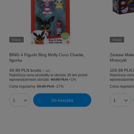
Okazja
Okazja
BING 4 Figurki Bing Molly Coco Charlie,
Zestaw Małe
figurka
Motocykl
49,99 PLN
brutto
104,99 PLN
/
szt.
Najniższa cena produktu w okresie 30 dni przed
Najniższa cena
wprowadzeniem obniżki:
49,95 PLN
+1%
wprowadzenie
Cena regularna:
59,99 PLN
-17%
Cena regularn
Do koszyka
Ilość produktów
Ilość prod