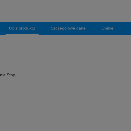
Opis produktu
Szczegółowe dane
Opinie
nia Stop,