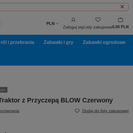
PLN
Zaloguj się
Listy zakupowe
0,00 PLN
ól i przebrania
Zabawki i gry
Zabawki ogrodowe
azja
Traktor z Przyczepą BLOW Czerwony
porównania
Dodaj do listy zakupowej