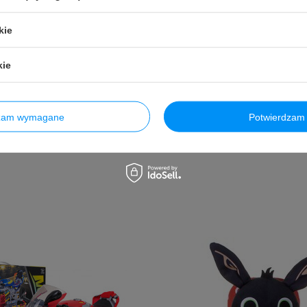
Zadaj pytanie
kie
kie
dzam wymagane
Potwierdzam 