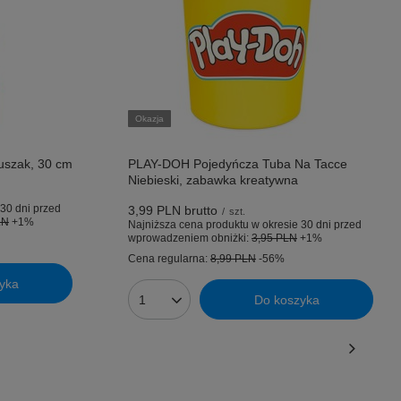
Okazja
luszak, 30 cm
PLAY-DOH Pojedyńcza Tuba Na Tacce
Niebieski, zabawka kreatywna
30 dni przed
3,99 PLN
brutto
/
szt.
LN
+1%
Najniższa cena produktu w okresie 30 dni przed
wprowadzeniem obniżki:
3,95 PLN
+1%
Cena regularna:
8,99 PLN
-56%
yka
Do koszyka
Ilość produktów