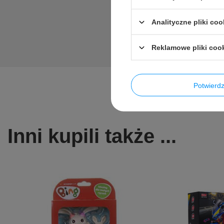
Analityczne pliki coo
Reklamowe pliki coo
Potwier
Inni kupili także ...