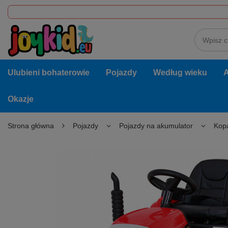
Ulubieni bohaterowie
Pojazdy
Według wieku
A
Okazje
Strona główna
Pojazdy
Pojazdy na akumulator
Kopa