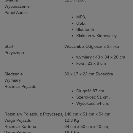
Światła
LED Przód,
Wyposażenie
Panel Audio
MP3,
USB,
Bluetooth
Klakson w Kierownicy
,
Start
Włącznik z Odgłosami Silnika
Przyczepa
wymiary : 43 x 34 x 20 cm
koła : 23 x 8 cm
Siedzenie
30 x 17 x 23 cm Ekoskóra
Wymiary
Rozmiar Pojazdu
Długość 87 cm,
Szerokość 51 cm,
Wysokość 54 cm,
Rozmiary Pojazdu z Przyczepą
140 cm x 51 cm x 54 cm,
Waga Pojazdu
12,3 Kg
Rozmiar Kartonu
84 cm x 50 cm x 40 cm,
Waga Kartonu
15,5 Kg,