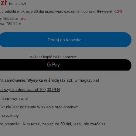
zł
brutto
/
szt.
 produktu w okresie 30 dni przed wprowadzeniem obniżki:
837,65 zł
-12%
a:
789,99 zł
-8%
wa:
789,99 zł
Dodaj do koszyka
Możesz kupić także poprzez:
na zamówienie
Wysyłka
w środę
(17 szt. w magazynie)
 i szybka dostawa
od
100,00 PLN
a darmowy zwrot
ukt nie jest dostępny w sklepie stacjonarnym
zne zakupy
e płatności
. Kup teraz, zapłać za 30 dni, jeżeli nie zwrócisz