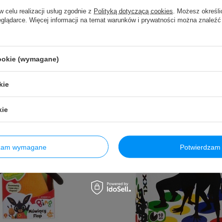
w celu realizacji usług zgodnie z
Polityką dotyczącą cookies
. Możesz określi
eglądarce. Więcej informacji na temat warunków i prywatności można znaleźć
cookie (wymagane)
kie
kie
dzam wymagane
Potwierdzam 