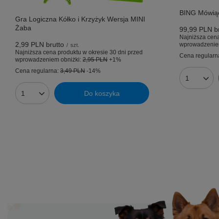
BING Mówiąc
Gra Logiczna Kółko i Krzyżyk Wersja MINI
Żaba
99,99 PLN
br
Najniższa cena
2,99 PLN
brutto
wprowadzenie
/
szt.
Najniższa cena produktu w okresie 30 dni przed
Cena regularn
wprowadzeniem obniżki:
2,95 PLN
+1%
Cena regularna:
3,49 PLN
-14%
Ilość prod
Do koszyka
Ilość produktów