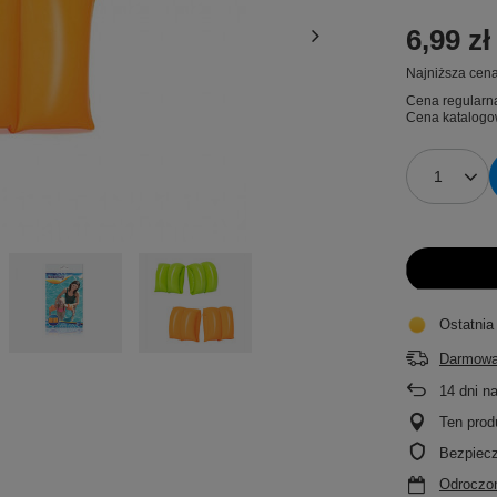
6,99 zł
Najniższa cena
Cena regularn
Cena katalogo
Ostatnia
Darmowa
14
dni n
Ten prod
Bezpiec
Odroczon