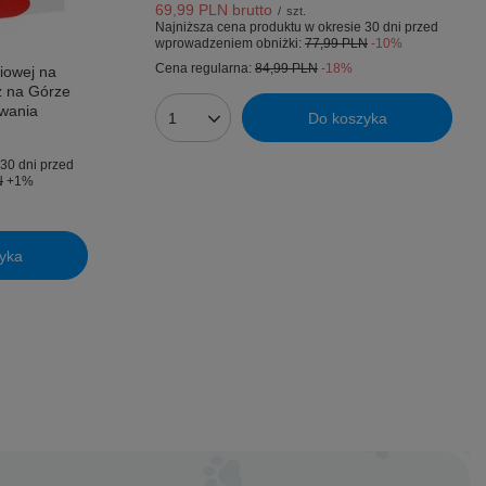
69,99 PLN
brutto
/
szt.
Najniższa cena produktu w okresie 30 dni przed
wprowadzeniem obniżki:
77,99 PLN
-10%
Cena regularna:
84,99 PLN
-18%
iowej na
z na Górze
owania
Do koszyka
Ilość produktów
30 dni przed
N
+1%
yka