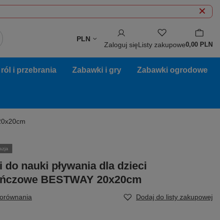
PLN
Zaloguj się
Listy zakupowe
0,00 PLN
ól i przebrania
Zabawki i gry
Zabawki ogrodowe
 20x20cm
azja
 do nauki pływania dla dzieci
ńczowe BESTWAY 20x20cm
porównania
Dodaj do listy zakupowej