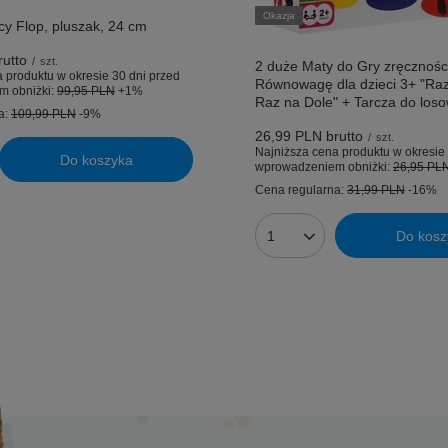
Okazja
y Flop, pluszak, 24 cm
utto
/
szt.
2 duże Maty do Gry zręcznośc
 produktu w okresie 30 dni przed
Równowagę dla dzieci 3+ "Ra
m obniżki:
99,95 PLN
+1%
Raz na Dole" + Tarcza do los
a:
109,99 PLN
-9%
26,99 PLN
brutto
/
szt.
Najniższa cena produktu w okresie 
Do koszyka
uktów
wprowadzeniem obniżki:
26,95 PL
Cena regularna:
31,99 PLN
-16%
Do kosz
Ilość produktów