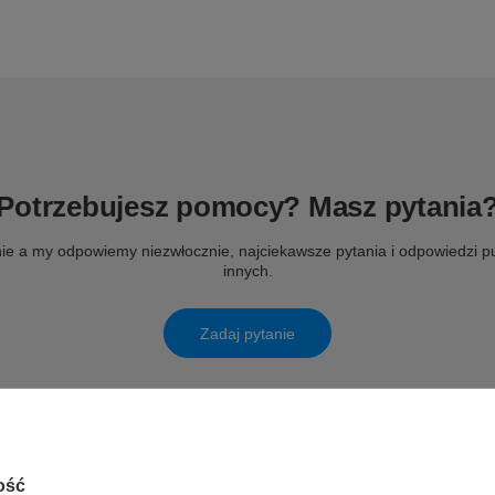
Potrzebujesz pomocy? Masz pytania
ie a my odpowiemy niezwłocznie, najciekawsze pytania i odpowiedzi pu
innych.
Zadaj pytanie
ość