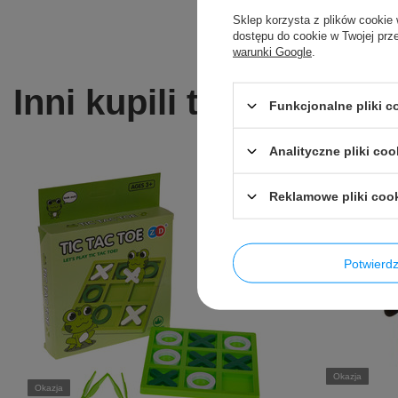
Sklep korzysta z plików cookie 
dostępu do cookie w Twojej prz
warunki Google
.
Inni kupili także ...
Funkcjonalne pliki 
Analityczne pliki coo
Reklamowe pliki coo
Potwier
Okazja
Okazja