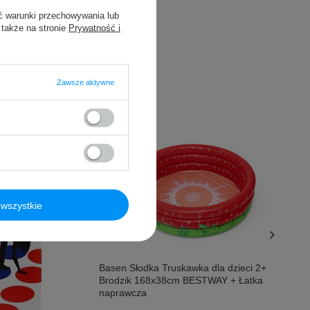
ć warunki przechowywania lub
 także na stronie
Prywatność i
Zawsze aktywne
wszystkie
Promocja
Basen Słodka Truskawka dla dzieci 2+
Brodzik 168x38cm BESTWAY + Łatka
naprawcza