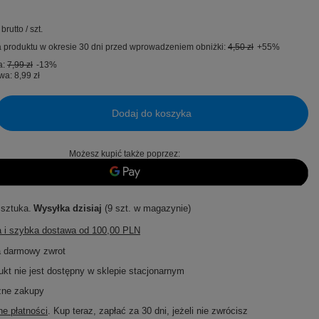
brutto
/
szt.
 produktu w okresie 30 dni przed wprowadzeniem obniżki:
4,50 zł
+55%
a:
7,99 zł
-13%
wa:
8,99 zł
Dodaj do koszyka
Możesz kupić także poprzez:
 sztuka
Wysyłka
dzisiaj
(9 szt. w magazynie)
 i szybka dostawa
od
100,00 PLN
a darmowy zwrot
ukt nie jest dostępny w sklepie stacjonarnym
zne zakupy
e płatności
. Kup teraz, zapłać za 30 dni, jeżeli nie zwrócisz