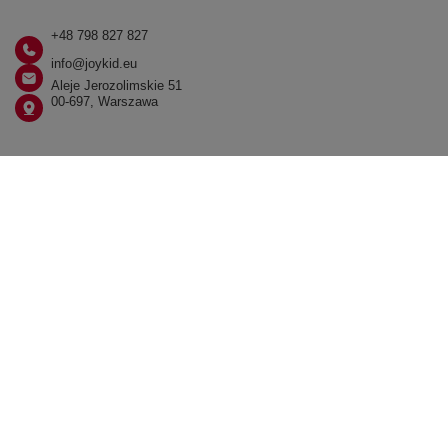
+48 798 827 827
info@joykid.eu
Aleje Jerozolimskie 51
00-697, Warszawa
W sklepie prezentujemy ceny brutto (z VAT).