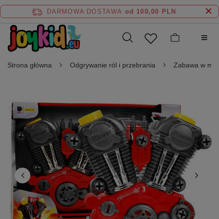
DARMOWA DOSTAWA
od 100,00 PLN
Strona główna
Odgrywanie ról i przebrania
Zabawa w maj