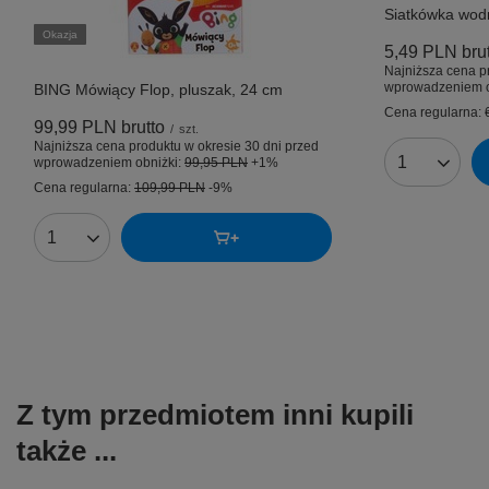
Siatkówka wod
Okazja
5,49 PLN
bru
Najniższa cena p
wprowadzeniem o
BING Mówiący Flop, pluszak, 24 cm
Cena regularna:
99,99 PLN
brutto
/
szt.
Najniższa cena produktu w okresie 30 dni przed
wprowadzeniem obniżki:
99,95 PLN
+1%
Ilość produk
Cena regularna:
109,99 PLN
-9%
Ilość produktów
Z tym przedmiotem inni kupili
także ...