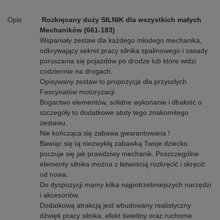
Opis
Rozkręcany duży SILNIK dla wszystkich małych
Mechaników (661-183)
Wspaniały zestaw dla każdego młodego mechanika,
odkrywający sekret pracy silnika spalinowego i zasady
poruszania się pojazdów po drodze lub które widzi
codziennie na drogach.
Opisywany zestaw to propozycja dla przyszłych
Fascynatów motoryzacji.
Bogactwo elementów, solidne wykonanie i dbałość o
szczegóły to dodatkowe atuty tego znakomitego
zestawu.
Nie kończąca się zabawa gwarantowana !
Bawiąc się tą niezwykłą zabawką Twoje dziecko
poczuje się jak prawdziwy mechanik. Poszczególne
elementy silnika można z łatwością rozkręcić i skręcić
od nowa.
Do dyspozycji mamy kilka najpotrzebniejszych narzędzi
i akcesoriów.
Dodatkową atrakcją jest wbudowany realistyczny
dźwięk pracy silnika, efekt świetlny oraz ruchome