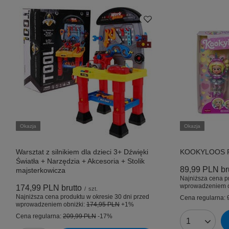
Okazja
Okazja
Warsztat z silnikiem dla dzieci 3+ Dźwięki
KOOKYLOOS Rai
Światła + Narzędzia + Akcesoria + Stolik
89,99 PLN
br
majsterkowicza
Najniższa cena p
wprowadzeniem o
174,99 PLN
brutto
/
szt.
Najniższa cena produktu w okresie 30 dni przed
Cena regularna:
wprowadzeniem obniżki:
174,95 PLN
+1%
Cena regularna:
209,99 PLN
-17%
Ilość produk