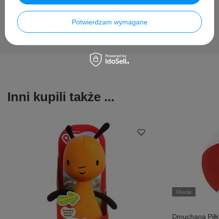
Potwierdzam wymagane
Inni kupili także ...
Okazja
Dmuchana Pił