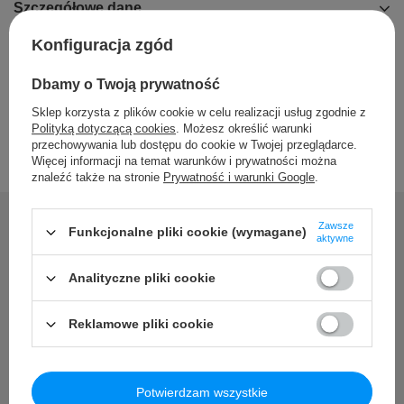
Szczegółowe dane
Konfiguracja zgód
Opinie
Dbamy o Twoją prywatność
Sklep korzysta z plików cookie w celu realizacji usług zgodnie z
Polityką dotyczącą cookies
. Możesz określić warunki
przechowywania lub dostępu do cookie w Twojej przeglądarce.
Więcej informacji na temat warunków i prywatności można
znaleźć także na stronie
Prywatność i warunki Google
.
Zawsze
Funkcjonalne pliki cookie (wymagane)
aktywne
Potrzebujesz pomocy? Masz
Analityczne pliki cookie
pytania?
Reklamowe pliki cookie
Zadaj pytanie a my odpowiemy niezwłocznie, najciekawsze
pytania i odpowiedzi publikując dla innych.
Potwierdzam wszystkie
Zadaj pytanie