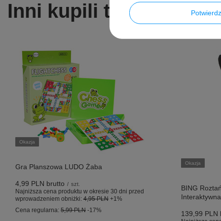
Inni kupili także ...
Potwier
Okazja
Okazja
Gra Planszowa LUDO Żaba
4,99 PLN
brutto
/
szt.
BING Roztań
Najniższa cena produktu w okresie 30 dni przed
Interaktywna
wprowadzeniem obniżki:
4,95 PLN
+1%
Cena regularna:
5,99 PLN
-17%
139,99 PLN