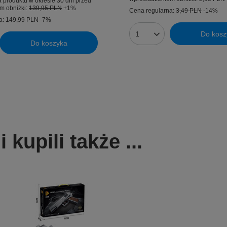
 produktu w okresie 30 dni przed
m obniżki:
139,95 PLN
+1%
Cena regularna:
3,49 PLN
-14%
a:
149,99 PLN
-7%
Do kosz
Ilość produktów
Do koszyka
uktów
kupili także ...