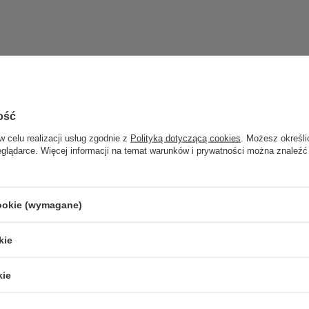
Potrzebujesz pomocy? Masz pytania
ie a my odpowiemy niezwłocznie, najciekawsze pytania i odpowiedzi pu
innych.
ość
w celu realizacji usług zgodnie z
Polityką dotyczącą cookies
. Możesz określi
Zadaj pytanie
eglądarce. Więcej informacji na temat warunków i prywatności można znaleźć
cookie (wymagane)
kie
kie