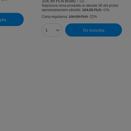
104,99 PLN
brutto
/
szt.
Najniższa cena produktu w okresie 30 dni przed
wprowadzeniem obniżki:
104,95 PLN
+1%
Cena regularna:
134,99 PLN
-22%
yka
Do koszyka
Ilość produktów