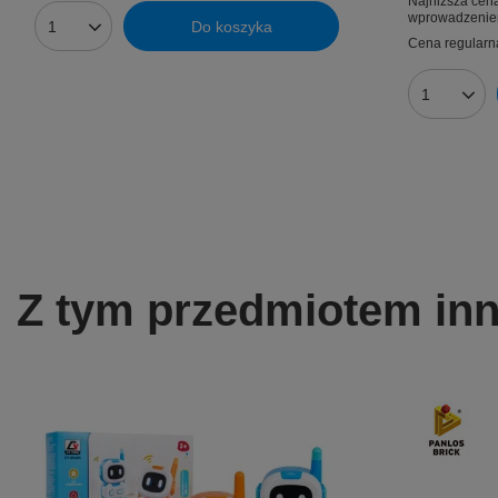
Najniższa cena
wprowadzenie
Do koszyka
Ilość produktów
Cena regularn
Ilość prod
Z tym przedmiotem inni 