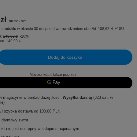
zł
brutto
/
szt.
 produktu w okresie 30 dni przed wprowadzeniem obniżki:
108,68 zł
+10%
a:
149,99 zł
-20%
wa:
149,99 zł
Dodaj do koszyka
Możesz kupić także poprzez:
w magazynie w bardzo dużej ilości
Wysyłka
dzisiaj
(323 szt. w
ie)
 i szybka dostawa
od
100,00 PLN
a darmowy zwrot
ukt nie jest dostępny w sklepie stacjonarnym