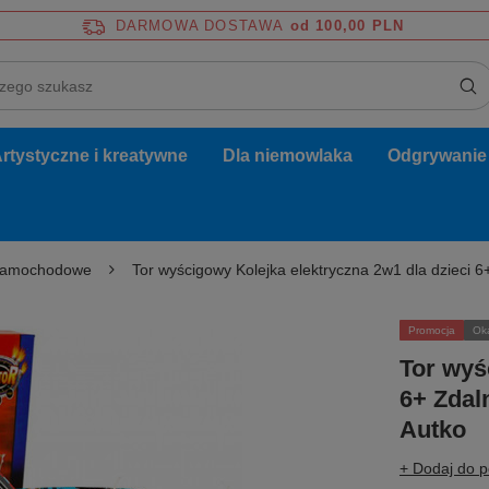
DARMOWA DOSTAWA
od 100,00 PLN
rtystyczne i kreatywne
Dla niemowlaka
Odgrywanie r
samochodowe
Tor wyścigowy Kolejka elektryczna 2w1 dla dzieci
Promocja
Ok
Tor wyś
6+ Zdal
Autko
+ Dodaj do 