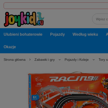
Ulubieni bohaterowie
Pojazdy
Według wieku
A
Okazje
Strona główna
Zabawki i gry
Pojazdy i Koleje
Tory 