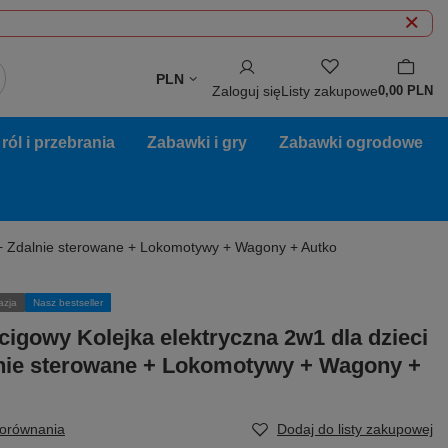
PLN
Zaloguj się
Listy zakupowe
0,00 PLN
ól i przebrania
Zabawki i gry
Zabawki ogrodowe
 6+ Zdalnie sterowane + Lokomotywy + Wagony + Autko
azja
Nasz bestseller
cigowy Kolejka elektryczna 2w1 dla dzieci
nie sterowane + Lokomotywy + Wagony +
porównania
Dodaj do listy zakupowej