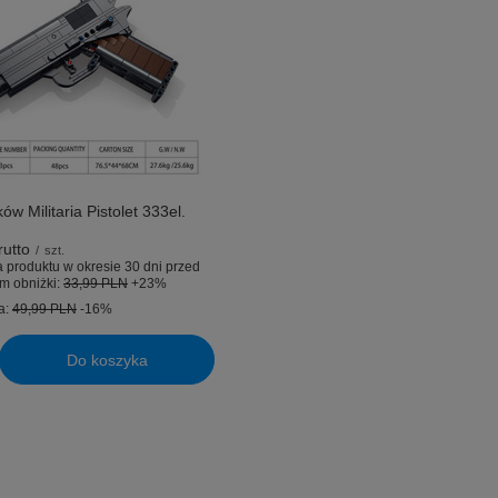
w Militaria Pistolet 333el.
utto
/
szt.
 produktu w okresie 30 dni przed
m obniżki:
33,99 PLN
+23%
a:
49,99 PLN
-16%
Do koszyka
uktów