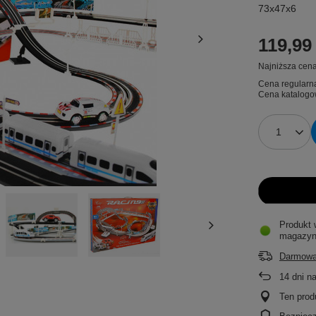
73x47x6
119,99 
Najniższa cena
Cena regularn
Cena katalogo
Produkt 
magazyn
Darmowa
14
dni n
Ten prod