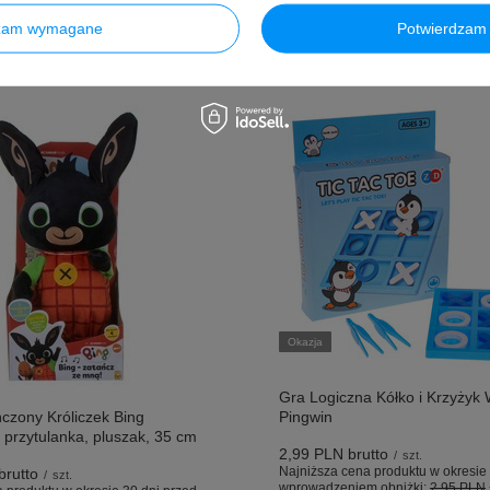
dzam wymagane
Potwierdzam 
Okazja
Gra Logiczna Kółko i Krzyżyk 
czony Króliczek Bing
Pingwin
 przytulanka, pluszak, 35 cm
2,99 PLN
brutto
/
szt.
Najniższa cena produktu w okresie 
brutto
/
szt.
wprowadzeniem obniżki:
2,95 PLN