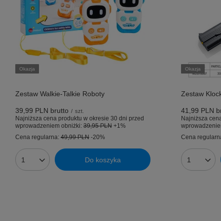
Okazja
Okazja
Zestaw Walkie-Talkie Roboty
Zestaw Klockó
39,99 PLN
brutto
41,99 PLN
br
/
szt.
Najniższa cena produktu w okresie 30 dni przed
Najniższa cena
wprowadzeniem obniżki:
39,95 PLN
+1%
wprowadzenie
Cena regularna:
49,99 PLN
-20%
Cena regularn
Do koszyka
Ilość produktów
Ilość prod