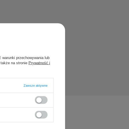
?
blikując dla
ć warunki przechowywania lub
 także na stronie
Prywatność i
Zawsze aktywne