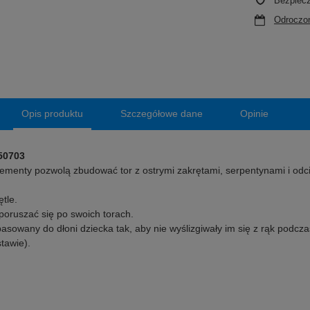
Bezpiec
Odroczon
Opis produktu
Szczegółowe dane
Opinie
50703
lementy pozwolą zbudować tor z ostrymi zakrętami, serpentynami i odci
tle.
oruszać się po swoich torach.
pasowany do dłoni dziecka tak, aby nie wyślizgiwały im się z rąk podcz
tawie).