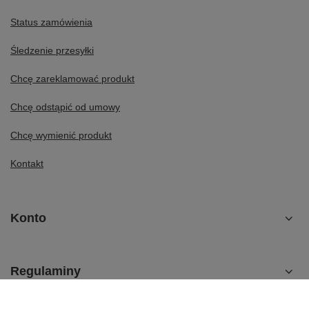
Status zamówienia
Śledzenie przesyłki
Chcę zareklamować produkt
Chcę odstąpić od umowy
Chcę wymienić produkt
Kontakt
Konto
Regulaminy