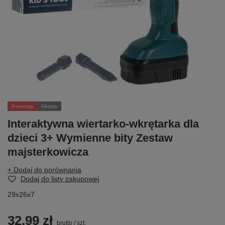
Promocja
Okazja
Interaktywna wiertarko-wkrętarka dla
dzieci 3+ Wymienne bity Zestaw
majsterkowicza
+ Dodaj do porównania
Dodaj do listy zakupowej
29x26x7
32,99 zł
brutto
/
szt.