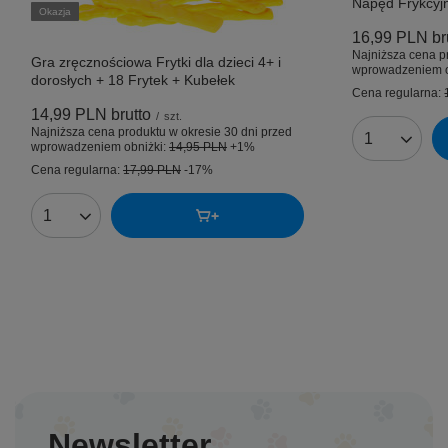
Napęd Frykcyj
Okazja
16,99 PLN
br
Najniższa cena p
Gra zręcznościowa Frytki dla dzieci 4+ i
wprowadzeniem o
dorosłych + 18 Frytek + Kubełek
Cena regularna:
14,99 PLN
brutto
/
szt.
Najniższa cena produktu w okresie 30 dni przed
Ilość produk
wprowadzeniem obniżki:
14,95 PLN
+1%
Cena regularna:
17,99 PLN
-17%
Ilość produktów
Newsletter