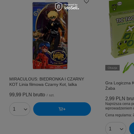
Okazja
MIRACULOUS: BIEDRONKA I CZARNY
Gra Logiczna K
KOT Linia filmowa Czarny Kot, lalka
Żaba
99,99 PLN
brutto
/
szt.
2,99 PLN
bru
Najniższa cena p
wprowadzeniem o
Ilość produktów
Cena regularna:
Ilość produk