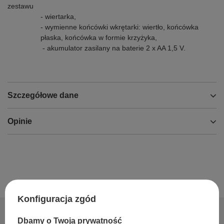
zestawu
- wiertarka,
- wymienne końcówki wkrętarki: wiertło, końcówka
płaska, końcówka w formie krzyżyka,
- akumulator zasilany na baterie 2 x AA 1,5 V.
Szczegółowe dane
Opinie
Konfiguracja zgód
Dbamy o Twoją prywatność