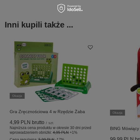
Inni kupili także ...
Okazja
Gra Zręcznościowa 4 w Rzędzie Żaba
Okazja
4,99 PLN
brutto
/
szt.
Najniższa cena produktu w okresie 30 dni przed
BING Mówiący 
wprowadzeniem obniżki:
4,95 PLN
+1%
99,99 PLN
br
Cena regularna:
5,99 PLN
-17%