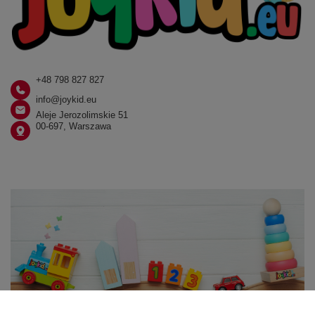
+48 798 827 827
info@joykid.eu
Aleje Jerozolimskie 51
00-697, Warszawa