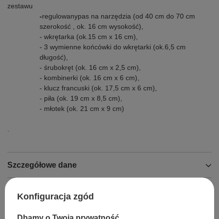
zestawu
-
regulowany
pas na narzędzia (od 40 cm do 70 cm
szerokość , ok. 16 cm wysokość),
- wkrętarka (ok.15 cm x 16 cm),
- 3 wymienne końcówki do wkrętarki (ok.6,5 cm
długość),
- śrubokręt (ok. 16 cm x 2,5 cm),
- kombinerki (ok. 16 cm x 6 cm),
- klucz francuski (ok. 17,5 cm x 6 cm),
- piła (ok. 19 cm x 8,5 cm),
- młotek (ok. 21 cm x 9 cm)
.
Szczegółowe dane
Opinie
Konfiguracja zgód
Dbamy o Twoją prywatność