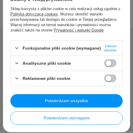
Sklep korzysta z plików cookie w celu realizacji usług zgodnie z
Polityką dotyczącą cookies
. Możesz określić warunki
przechowywania lub dostępu do cookie w Twojej przeglądarce.
Więcej informacji na temat warunków i prywatności można
znaleźć także na stronie
Prywatność i warunki Google
.
Zawsze
Funkcjonalne pliki cookie (wymagane)
aktywne
Potrzebujesz pomocy? Masz
pytania?
Analityczne pliki cookie
Zadaj pytanie a my odpowiemy niezwłocznie, najciekawsze
Reklamowe pliki cookie
pytania i odpowiedzi publikując dla innych.
Zadaj pytanie
Potwierdzam wszystkie
Potwierdzam wymagane