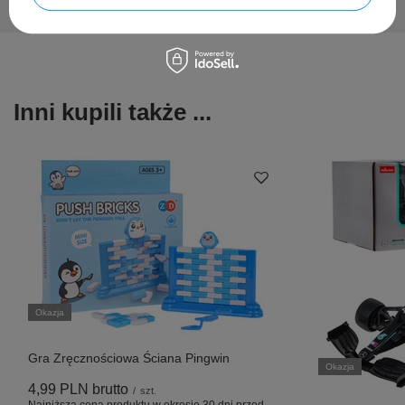
Inni kupili także ...
Okazja
Gra Zręcznościowa Ściana Pingwin
Okazja
4,99 PLN
brutto
/
szt.
Najniższa cena produktu w okresie 30 dni przed