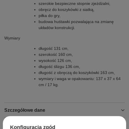
szerokie bezpieczne stopnie zjeżdżalni,
obręcz do koszykówki z siatką,
piłka do gry,
budowa huśtawki pozwalająca na zmianę
układów konstrukcji.
Wymiary
długość 131 cm,
szerokość 160 cm,
wysokość 126 cm,
długość ślizgu 136 cm,
długość z obręczą do koszykówki 163 cm,
wymiary i waga w opakowaniu: 137 x 37 x 64
cm / 17 kg.
Szczegółowe dane
Opinie
Konfiguracja zgód